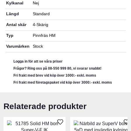
mängd
Kylkanal
Nej
Längd
Standard
Antal skär
4-Skärig
Typ
Pinnfräs HM
Varumärken
Stock
Logga in för att se våra priser
Frågor? Ring oss på 08-550 999 80, vi svarar snabbt!
Fri frakt med brev vid köp över 1000:- exkl. moms
Fri frakt med företagspaket vid köp över 3000:- exkl. moms
Relaterade produkter
Den
Den
här
här