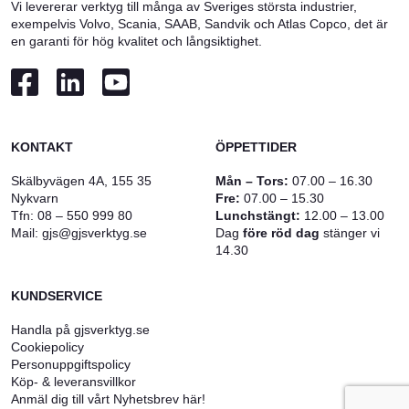
Vi levererar verktyg till många av Sveriges största industrier,
exempelvis Volvo, Scania, SAAB, Sandvik och Atlas Copco, det är
en garanti för hög kvalitet och långsiktighet.
KONTAKT
ÖPPETTIDER
Skälbyvägen 4A, 155 35
Mån – Tors:
07.00 – 16.30
Nykvarn
Fre:
07.00 – 15.30
Tfn:
08 – 550 999 80
Lunchstängt:
12.00 – 13.00
Mail:
gjs@gjsverktyg.se
Dag
före röd dag
stänger vi
14.30
KUNDSERVICE
Handla på gjsverktyg.se
Cookiepolicy
Personuppgiftspolicy
Köp- & leveransvillkor
Anmäl dig till vårt Nyhetsbrev här!