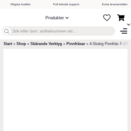
Högsta kvalitet
Full teknisk support
Korta leveranstider
Produkter
Sök
efter:
Start
»
Shop
»
Skärande Verktyg
»
Pinnfräsar
»
4-Skärig Pinnfräs F-UT 