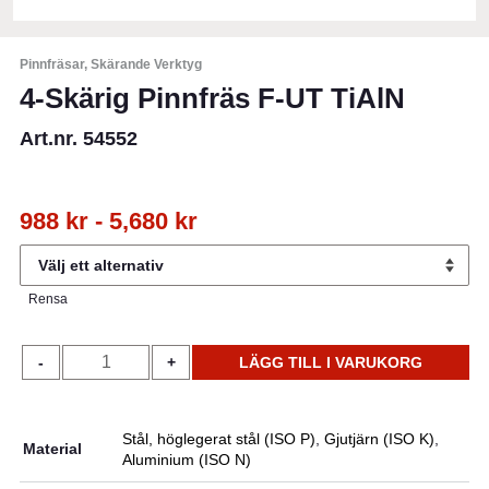
Pinnfräsar, Skärande Verktyg
4-Skärig Pinnfräs F-UT TiAlN
Art.nr. 54552
988
kr
-
5,680
kr
Rensa
4-
-
+
LÄGG TILL I VARUKORG
Skärig
Pinnfräs
F-
Stål, höglegerat stål (ISO P)
,
Gjutjärn (ISO K)
,
Material
UT
Aluminium (ISO N)
TiAlN