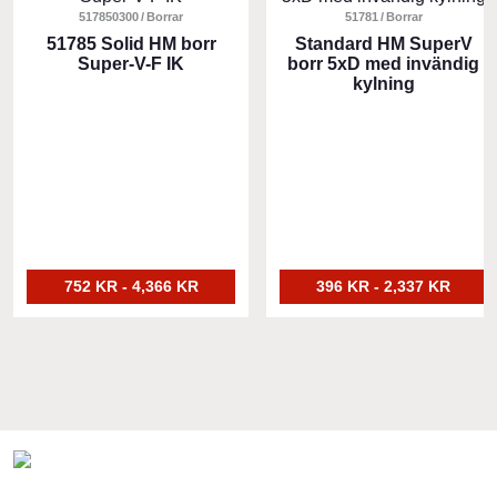
produkten
517850300
Borrar
produkten
51781
Borrar
har
51785 Solid HM borr
har
Standard HM SuperV
Super-V-F IK
borr 5xD med invändig
flera
flera
kylning
varianter.
varianter.
De
De
olika
olika
alternativen
alternativen
kan
kan
väljas
väljas
på
på
produktsidan
produktsidan
752 KR - 4,366 KR
396 KR - 2,337 KR