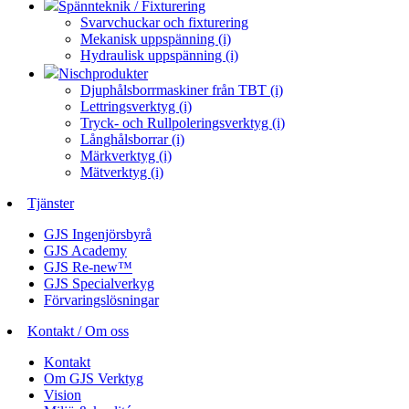
Spännteknik / Fixturering
Svarvchuckar och fixturering
Mekanisk uppspänning (i)
Hydraulisk uppspänning (i)
Nischprodukter
Djuphålsborrmaskiner från TBT (i)
Lettringsverktyg (i)
Tryck- och Rullpoleringsverktyg (i)
Långhålsborrar (i)
Märkverktyg (i)
Mätverktyg (i)
Tjänster
GJS Ingenjörsbyrå
GJS Academy
GJS Re-new™
GJS Specialverkyg
Förvaringslösningar
Kontakt / Om oss
Kontakt
Om GJS Verktyg
Vision