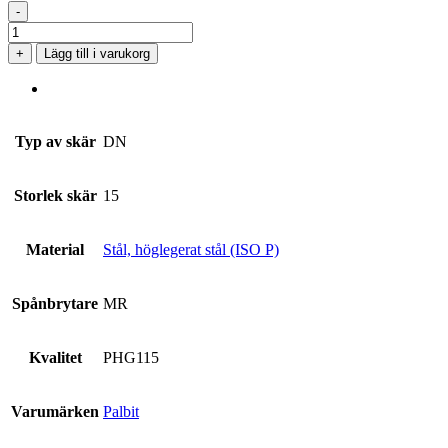
-
DNMG
150408-
+
Lägg till i varukorg
MR
PHG115
mängd
Typ av skär
DN
Storlek skär
15
Material
Stål, höglegerat stål (ISO P)
Spånbrytare
MR
Kvalitet
PHG115
Varumärken
Palbit