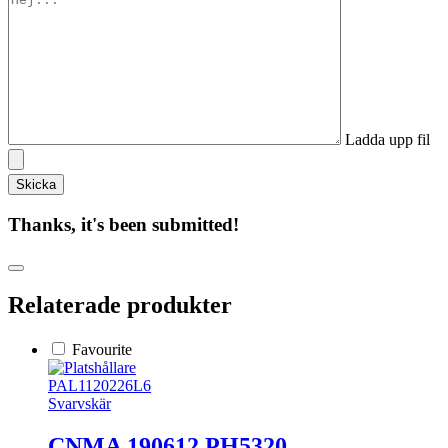
Ladda upp fil
Thanks, it's been submitted!
Relaterade produkter
Favourite
PAL1120226L6
Svarvskär
CNMA 190612 PH5320