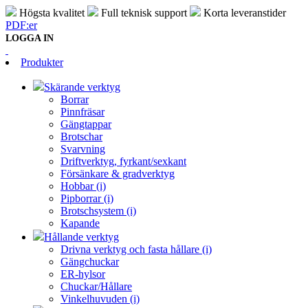
Högsta kvalitet
Full teknisk support
Korta leveranstider
PDF:er
LOGGA IN
Produkter
Skärande verktyg
Borrar
Pinnfräsar
Gängtappar
Brotschar
Svarvning
Driftverktyg, fyrkant/sexkant
Försänkare & gradverktyg
Hobbar (i)
Pipborrar (i)
Brotschsystem (i)
Kapande
Hållande verktyg
Drivna verktyg och fasta hållare (i)
Gängchuckar
ER-hylsor
Chuckar/Hållare
Vinkelhuvuden (i)