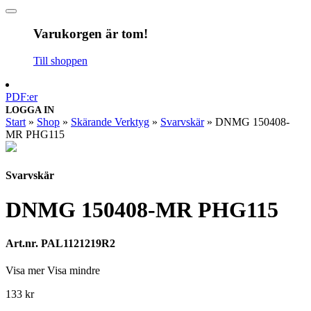
Varukorgen är tom!
Till shoppen
PDF:er
LOGGA IN
Start
»
Shop
»
Skärande Verktyg
»
Svarvskär
»
DNMG 150408-
MR PHG115
Svarvskär
DNMG 150408-MR PHG115
Art.nr. PAL1121219R2
Visa mer
Visa mindre
133
kr