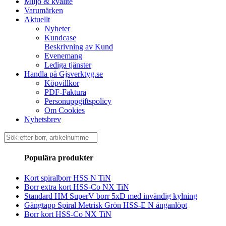
Miljö & kvalité
Varumärken
Aktuellt
Nyheter
Kundcase
Beskrivning av Kund
Evenemang
Lediga tjänster
Handla på Gjsverktyg.se
Köpvillkor
PDF-Faktura
Personuppgiftspolicy
Om Cookies
Nyhetsbrev
Sök
efter:
Populära produkter
Kort spiralborr HSS N TiN
Borr extra kort HSS-Co NX TiN
Standard HM SuperV borr 5xD med invändig kylning
Gängtapp Spiral Metrisk Grön HSS-E N ånganlöpt
Borr kort HSS-Co NX TiN