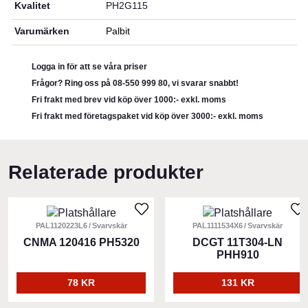
Kvalitet
PH2G115
Varumärken
Palbit
Logga in för att se våra priser
Frågor? Ring oss på 08-550 999 80, vi svarar snabbt!
Fri frakt med brev vid köp över 1000:- exkl. moms
Fri frakt med företagspaket vid köp över 3000:- exkl. moms
Relaterade produkter
PAL1120223L6
Svarvskär
PAL1111534X6
Svarvskär
CNMA 120416 PH5320
DCGT 11T304-LN
PHH910
78 KR
131 KR