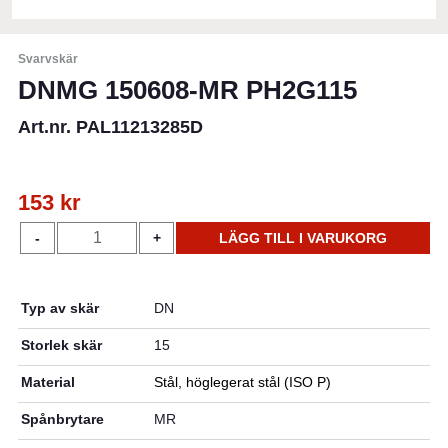
Svarvskär
DNMG 150608-MR PH2G115
Art.nr. PAL11213285D
153
kr
DNMG
-
+
LÄGG TILL I VARUKORG
150608-
MR
PH2G115
Typ av skär
DN
mängd
Storlek skär
15
Material
Stål, höglegerat stål (ISO P)
Spånbrytare
MR