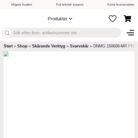
Högsta kvalitet
Full teknisk support
Korta leveranstider
Produkter
Sök
efter:
Start
»
Shop
»
Skärande Verktyg
»
Svarvskär
»
DNMG 150608-MR PH2