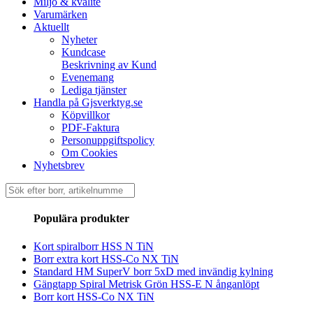
Miljö & kvalité
Varumärken
Aktuellt
Nyheter
Kundcase
Beskrivning av Kund
Evenemang
Lediga tjänster
Handla på Gjsverktyg.se
Köpvillkor
PDF-Faktura
Personuppgiftspolicy
Om Cookies
Nyhetsbrev
Sök
efter:
Populära produkter
Kort spiralborr HSS N TiN
Borr extra kort HSS-Co NX TiN
Standard HM SuperV borr 5xD med invändig kylning
Gängtapp Spiral Metrisk Grön HSS-E N ånganlöpt
Borr kort HSS-Co NX TiN