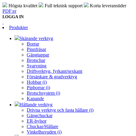
Högsta kvalitet
Full teknisk support
Korta leveranstider
PDF:er
LOGGA IN
Produkter
Skärande verktyg
Borrar
Pinnfräsar
Gängtappar
Brotschar
Svarvning
Driftverktyg, fyrkant/sexkant
Försänkare & gradverktyg
Hobbar (i)
Pipborrar (i)
Brotschsystem (i)
Kapande
Hållande verktyg
Drivna verktyg och fasta hållare (i)
Gängchuckar
ER-hylsor
Chuckar/Hållare
Vinkelhuvuden (i)