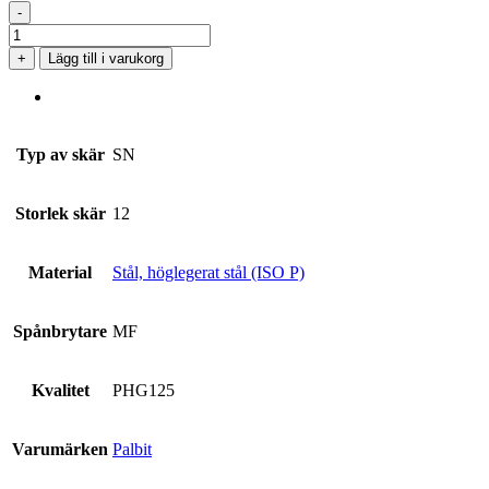
-
SNMG
120412-
+
Lägg till i varukorg
MF
PHG125
mängd
Typ av skär
SN
Storlek skär
12
Material
Stål, höglegerat stål (ISO P)
Spånbrytare
MF
Kvalitet
PHG125
Varumärken
Palbit