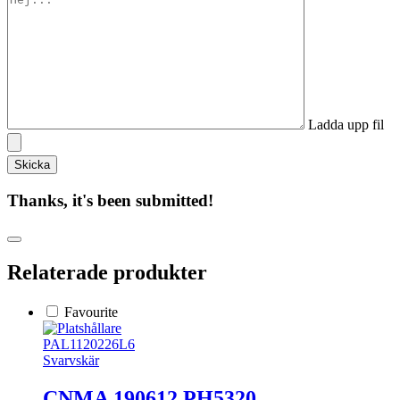
Ladda upp fil
Thanks, it's been submitted!
Relaterade produkter
Favourite
PAL1120226L6
Svarvskär
CNMA 190612 PH5320