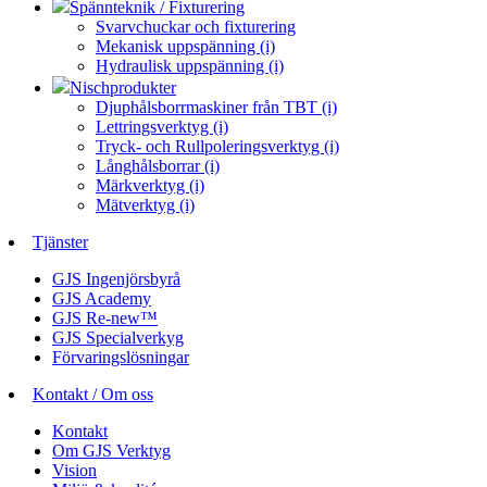
Spännteknik / Fixturering
Svarvchuckar och fixturering
Mekanisk uppspänning (i)
Hydraulisk uppspänning (i)
Nischprodukter
Djuphålsborrmaskiner från TBT (i)
Lettringsverktyg (i)
Tryck- och Rullpoleringsverktyg (i)
Långhålsborrar (i)
Märkverktyg (i)
Mätverktyg (i)
Tjänster
GJS Ingenjörsbyrå
GJS Academy
GJS Re-new™
GJS Specialverkyg
Förvaringslösningar
Kontakt / Om oss
Kontakt
Om GJS Verktyg
Vision