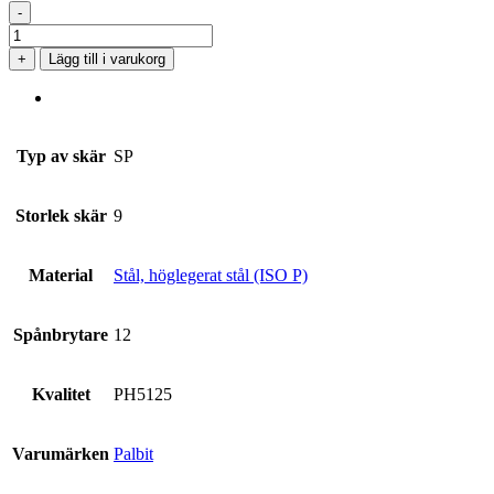
-
SPMR
090308-
+
Lägg till i varukorg
12
PH5125
mängd
Typ av skär
SP
Storlek skär
9
Material
Stål, höglegerat stål (ISO P)
Spånbrytare
12
Kvalitet
PH5125
Varumärken
Palbit