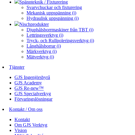
Spännteknik / Fixturering
Svarvchuckar och fixturering
Mekanisk uppspänning (i)
Hydraulisk uppspänning (i)
Nischprodukter
Djuphålsborrmaskiner från TBT (i)
Lettringsverktyg (i)
Tryck- och Rullpoleringsverktyg (i)
Långhålsborrar (i)
Märkverktyg (i)
Mätverktyg (i)
Tjänster
GJS Ingenjörsbyrå
GJS Academy
GJS Re-new™
GJS Specialverkyg
Förvaringslösningar
Kontakt / Om oss
Kontakt
Om GJS Verktyg
Vision