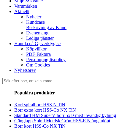
Miljö & kvalité
Varumärken
Aktuellt
Nyheter
Kundcase
Beskrivning av Kund
Evenemang
Lediga tjänster
Handla på Gjsverktyg.se
Köpvillkor
PDF-Faktura
Personuppgiftspolicy
Om Cookies
Nyhetsbrev
Sök
efter:
Populära produkter
Kort spiralborr HSS N TiN
Borr extra kort HSS-Co NX TiN
Standard HM SuperV borr 5xD med invändig kylning
Gängtapp Spiral Metrisk Grön HSS-E N ånganlöpt
Borr kort HSS-Co NX TiN