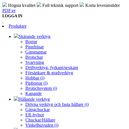
Högsta kvalitet
Full teknisk support
Korta leveranstider
PDF:er
LOGGA IN
Produkter
Skärande verktyg
Borrar
Pinnfräsar
Gängtappar
Brotschar
Svarvning
Driftverktyg, fyrkant/sexkant
Försänkare & gradverktyg
Hobbar (i)
Pipborrar (i)
Brotschsystem (i)
Kapande
Hållande verktyg
Drivna verktyg och fasta hållare (i)
Gängchuckar
ER-hylsor
Chuckar/Hållare
Vinkelhuvuden (i)