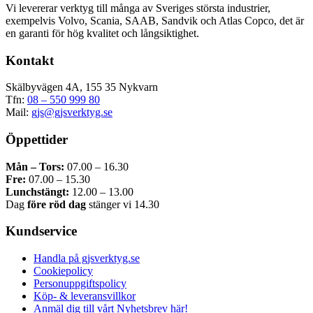
Vi levererar verktyg till många av Sveriges största industrier,
exempelvis Volvo, Scania, SAAB, Sandvik och Atlas Copco, det är
en garanti för hög kvalitet och långsiktighet.
Kontakt
Skälbyvägen 4A, 155 35 Nykvarn
Tfn:
08 – 550 999 80
Mail:
gjs@gjsverktyg.se
Öppettider
Mån – Tors:
07.00 – 16.30
Fre:
07.00 – 15.30
Lunchstängt:
12.00 – 13.00
Dag
före röd dag
stänger vi 14.30
Kundservice
Handla på gjsverktyg.se
Cookiepolicy
Personuppgiftspolicy
Köp- & leveransvillkor
Anmäl dig till vårt Nyhetsbrev här!