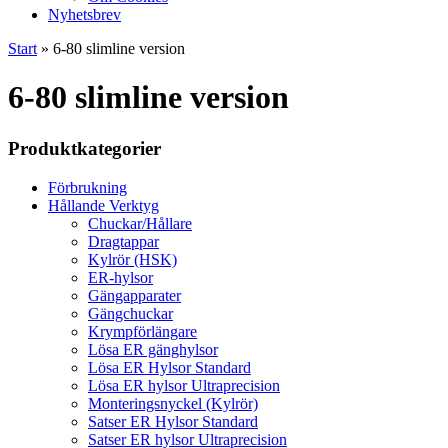
Nyhetsbrev
Start
»
6-80 slimline version
6-80 slimline version
Produktkategorier
Förbrukning
Hållande Verktyg
Chuckar/Hållare
Dragtappar
Kylrör (HSK)
ER-hylsor
Gängapparater
Gängchuckar
Krympförlängare
Lösa ER gänghylsor
Lösa ER Hylsor Standard
Lösa ER hylsor Ultraprecision
Monteringsnyckel (Kylrör)
Satser ER Hylsor Standard
Satser ER hylsor Ultraprecision