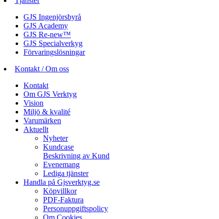
Tjänster
GJS Ingenjörsbyrå
GJS Academy
GJS Re-new™
GJS Specialverkyg
Förvaringslösningar
Kontakt / Om oss
Kontakt
Om GJS Verktyg
Vision
Miljö & kvalité
Varumärken
Aktuellt
Nyheter
Kundcase
Beskrivning av Kund
Evenemang
Lediga tjänster
Handla på Gjsverktyg.se
Köpvillkor
PDF-Faktura
Personuppgiftspolicy
Om Cookies