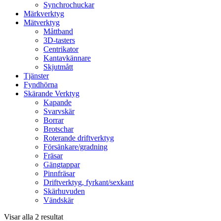
Synchrochuckar
Märkverktyg
Mätverktyg
Måttband
3D-tasters
Centrikator
Kantavkännare
Skjutmått
Tjänster
Fyndhörna
Skärande Verktyg
Kapande
Svarvskär
Borrar
Brotschar
Roterande driftverktyg
Försänkare/gradning
Fräsar
Gängtappar
Pinnfräsar
Driftverktyg, fyrkant/sexkant
Skärhuvuden
Vändskär
Visar alla 2 resultat