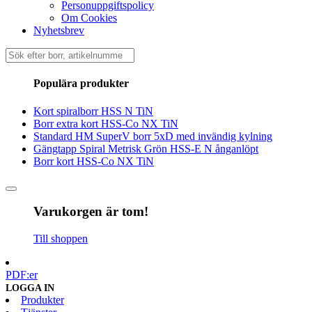
Personuppgiftspolicy
Om Cookies
Nyhetsbrev
Sök
efter:
Populära produkter
Kort spiralborr HSS N TiN
Borr extra kort HSS-Co NX TiN
Standard HM SuperV borr 5xD med invändig kylning
Gängtapp Spiral Metrisk Grön HSS-E N ånganlöpt
Borr kort HSS-Co NX TiN
Varukorgen är tom!
Till shoppen
PDF:er
LOGGA IN
Produkter