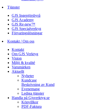
Tjänster
GJS Ingenjörsbyrå
GJS Academy
GJS Re-new™
GJS Specialverkyg
Förvaringslösningar
Kontakt / Om oss
Kontakt
Om GJS Verktyg
Vision
Miljö & kvalité
Varumärken
Aktuellt
Nyheter
Kundcase
Beskrivning av Kund
Evenemang
Lediga tjänster
Handla på Gjsverktyg.se
Köpvillkor
PDF-Faktura