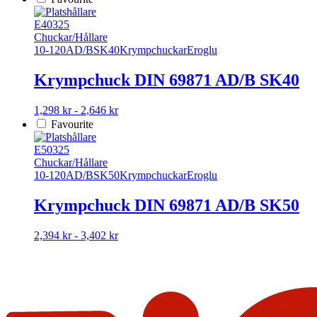
E40325
Chuckar/Hållare
10-120
AD/B
SK40
Krympchuckar
Eroglu
Krympchuck DIN 69871 AD/B SK40
Den
1,298 kr - 2,646 kr
här
Favourite
produkten
har
E50325
flera
Chuckar/Hållare
varianter.
10-120
AD/B
SK50
Krympchuckar
Eroglu
De
olika
Krympchuck DIN 69871 AD/B SK50
alternativen
kan
Den
2,394 kr - 3,402 kr
väljas
här
på
produkten
produktsidan
har
flera
varianter.
De