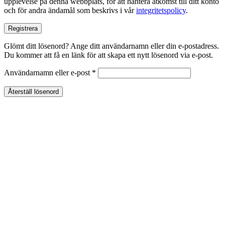
upplevelse på denna webbplats, för att hantera åtkomst till ditt konto
och för andra ändamål som beskrivs i vår
integritetspolicy
.
Registrera
Glömt ditt lösenord? Ange ditt användarnamn eller din e-postadress.
Du kommer att få en länk för att skapa ett nytt lösenord via e-post.
Obligatoriskt
Användarnamn eller e-post
*
Återställ lösenord