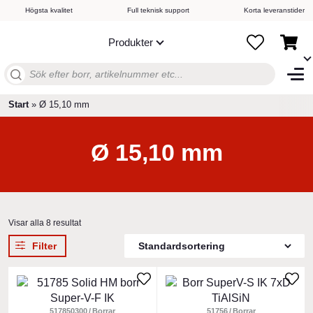
Högsta kvalitet
Full teknisk support
Korta leveranstider
Produkter
Sök
efter:
Start
»
Ø 15,10 mm
Ø 15,10 mm
Visar alla 8 resultat
Filter
Den
Den
här
här
produkten
517850300
Borrar
produkten
51756
Borrar