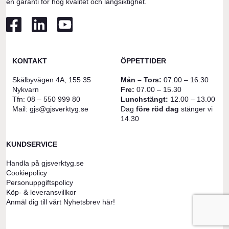
en garanti för hög kvalitet och långsiktighet.
KONTAKT
ÖPPETTIDER
Skälbyvägen 4A, 155 35
Mån – Tors:
07.00 – 16.30
Nykvarn
Fre:
07.00 – 15.30
Tfn:
08 – 550 999 80
Lunchstängt:
12.00 – 13.00
Mail:
gjs@gjsverktyg.se
Dag
före röd dag
stänger vi
14.30
KUNDSERVICE
Handla på gjsverktyg.se
Cookiepolicy
Personuppgiftspolicy
Köp- & leveransvillkor
Anmäl dig till vårt Nyhetsbrev här!