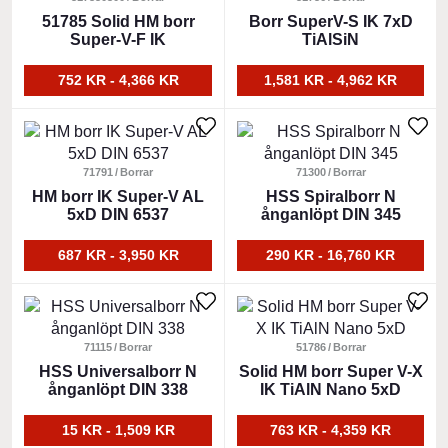
har
51785 Solid HM borr
har
Borr SuperV-S IK 7xD
Super-V-F IK
TiAlSiN
flera
flera
varianter.
varianter.
752 KR - 4,366 KR
1,581 KR - 4,962 KR
De
De
olika
olika
Den
Den
alternativen
alternativen
här
här
kan
kan
produkten
71791
Borrar
produkten
71300
Borrar
väljas
väljas
har
HM borr IK Super-V AL
har
HSS Spiralborr N
på
på
5xD DIN 6537
ånganlöpt DIN 345
flera
flera
produktsidan
produktsidan
varianter.
varianter.
687 KR - 3,950 KR
290 KR - 16,760 KR
De
De
olika
olika
Den
Den
alternativen
alternativen
här
här
kan
kan
produkten
71115
Borrar
produkten
51786
Borrar
väljas
väljas
har
HSS Universalborr N
har
Solid HM borr Super V-X
på
på
ånganlöpt DIN 338
IK TiAlN Nano 5xD
flera
flera
produktsidan
produktsidan
varianter.
varianter.
15 KR - 1,509 KR
763 KR - 4,359 KR
De
De