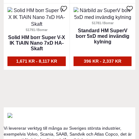
olika
olika
Den
Den
alternativen
alternativen
här
här
kan
kan
produkten
produkten
51781
Borrar
väljas
väljas
har
51791
Borrar
har
Standard HM SuperV
på
på
borr 5xD med invändig
flera
Solid HM borr Super V-X
flera
produktsidan
produktsidan
kylning
IK TiAlN Nano 7xD HA-
varianter.
varianter.
Skaft
De
De
olika
olika
1,671 KR - 8,117 KR
396 KR - 2,337 KR
alternativen
alternativen
kan
kan
väljas
väljas
på
på
produktsidan
produktsidan
Vi levererar verktyg till många av Sveriges största industrier,
exempelvis Volvo, Scania, SAAB, Sandvik och Atlas Copco, det är