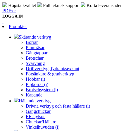
Högsta kvalitet
Full teknisk support
Korta leveranstider
PDF:er
LOGGA IN
Produkter
Skärande verktyg
Borrar
Pinnfräsar
Gängtappar
Brotschar
Svarvning
Driftverktyg, fyrkant/sexkant
Försänkare & gradverktyg
Hobbar (i)
Pipborrar (i)
Brotschsystem (i)
Kapande
Hållande verktyg
Drivna verktyg och fasta hållare (i)
Gängchuckar
ER-hylsor
Chuckar/Hållare
Vinkelhuvuden (i)