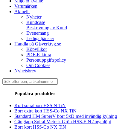
Miljö & kvalité
Varumärken
Aktuellt
Nyheter
Kundcase
Beskrivning av Kund
Evenemang
Lediga tjänster
Handla på Gjsverktyg.se
Köpvillkor
PDF-Faktura
Personuppgiftspolicy
Om Cookies
Nyhetsbrev
Sök
efter:
Populära produkter
Kort spiralborr HSS N TiN
Borr extra kort HSS-Co NX TiN
Standard HM SuperV borr 5xD med invändig kylning
Gängtapp Spiral Metrisk Grön HSS-E N ånganlöpt
Borr kort HSS-Co NX TiN