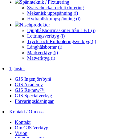
Spännteknik / Fixturering
Svarvchuckar och fixturering
Mekanisk uppspänning (i)
Hydraulisk uppspänning (i)
Nischprodukter
Djuphålsborrmaskiner från TBT (i)
Lettringsverktyg (i)
Tryck- och Rullpoleringsverktyg (i)
Långhålsborrar (i)
Märkverktyg (i)
Mätverktyg (i)
Tjänster
GJS Ingenjörsbyrå
GJS Academy
GJS Re-new™
GJS Specialverkyg
Förvaringslösningar
Kontakt / Om oss
Kontakt
Om GJS Verktyg
Vision