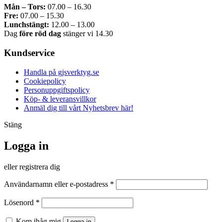
Mån – Tors:
07.00 – 16.30
Fre:
07.00 – 15.30
Lunchstängt:
12.00 – 13.00
Dag
före röd dag
stänger vi 14.30
Kundservice
Handla på gjsverktyg.se
Cookiepolicy
Personuppgiftspolicy
Köp- & leveransvillkor
Anmäl dig till vårt Nyhetsbrev här!
Stäng
Logga in
eller registrera dig
Obligatoriskt
Användarnamn eller e-postadress
*
Obligatoriskt
Lösenord
*
Kom ihåg mig
Logga in