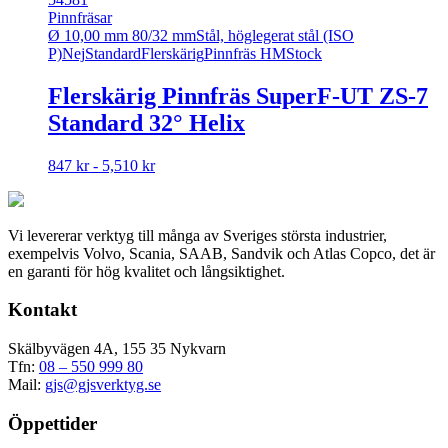
Pinnfräsar
Ø 10,00 mm 80/32 mm
Stål, höglegerat stål (ISO
P)
Nej
Standard
Flerskärig
Pinnfräs HM
Stock
Flerskärig Pinnfräs SuperF-UT ZS-7
Standard 32° Helix
Den
847 kr - 5,510 kr
här
produkten
har
Vi levererar verktyg till många av Sveriges största industrier,
flera
exempelvis Volvo, Scania, SAAB, Sandvik och Atlas Copco, det är
varianter.
en garanti för hög kvalitet och långsiktighet.
De
olika
Kontakt
alternativen
kan
väljas
Skälbyvägen 4A, 155 35 Nykvarn
på
Tfn:
08 – 550 999 80
produktsidan
Mail:
gjs@gjsverktyg.se
Öppettider