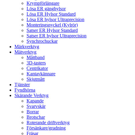
Krympförlängare
Lösa ER gänghylsor
Lösa ER Hylsor Standard
Lösa ER hylsor Ultraprecision
Monteringsnyckel (Kylrör)
Satser ER Hylsor Standard
Satser ER hylsor Ultraprecision
Synchrochuckar
Märkverktyg
Mätverktyg
Måttband
3D-tasters
Centrikator
Kantavkännare
Skjutmått
Tjänster
Fyndhörna
Skärande Verktyg
Kapande
Svarvskär
Borrar
Brotschar
Roterande driftverktyg
Försänkare/gradning
Fräsar