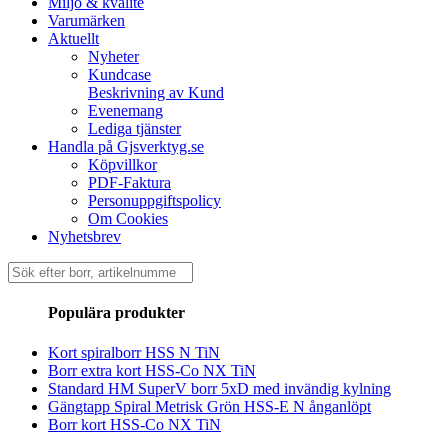
Miljö & kvalité
Varumärken
Aktuellt
Nyheter
Kundcase
Beskrivning av Kund
Evenemang
Lediga tjänster
Handla på Gjsverktyg.se
Köpvillkor
PDF-Faktura
Personuppgiftspolicy
Om Cookies
Nyhetsbrev
Sök
efter:
Populära produkter
Kort spiralborr HSS N TiN
Borr extra kort HSS-Co NX TiN
Standard HM SuperV borr 5xD med invändig kylning
Gängtapp Spiral Metrisk Grön HSS-E N ånganlöpt
Borr kort HSS-Co NX TiN