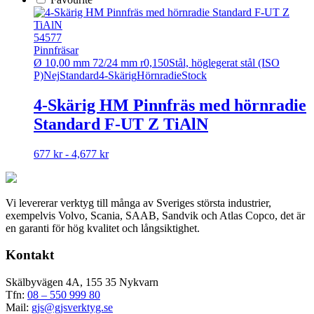
54577
Pinnfräsar
Ø 10,00 mm 72/24 mm r0,150
Stål, höglegerat stål (ISO
P)
Nej
Standard
4-Skärig
Hörnradie
Stock
4-Skärig HM Pinnfräs med hörnradie
Standard F-UT Z TiAlN
Den
677 kr - 4,677 kr
här
produkten
har
Vi levererar verktyg till många av Sveriges största industrier,
flera
exempelvis Volvo, Scania, SAAB, Sandvik och Atlas Copco, det är
varianter.
en garanti för hög kvalitet och långsiktighet.
De
olika
Kontakt
alternativen
kan
väljas
Skälbyvägen 4A, 155 35 Nykvarn
på
Tfn:
08 – 550 999 80
produktsidan
Mail:
gjs@gjsverktyg.se