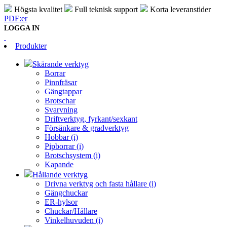
Högsta kvalitet
Full teknisk support
Korta leveranstider
PDF:er
LOGGA IN
Produkter
Skärande verktyg
Borrar
Pinnfräsar
Gängtappar
Brotschar
Svarvning
Driftverktyg, fyrkant/sexkant
Försänkare & gradverktyg
Hobbar (i)
Pipborrar (i)
Brotschsystem (i)
Kapande
Hållande verktyg
Drivna verktyg och fasta hållare (i)
Gängchuckar
ER-hylsor
Chuckar/Hållare
Vinkelhuvuden (i)