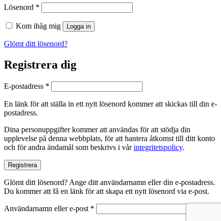
Obligatoriskt
Lösenord
*
Kom ihåg mig
Logga in
Glömt ditt lösenord?
Registrera dig
Obligatoriskt
E-postadress
*
En länk för att ställa in ett nytt lösenord kommer att skickas till din e-
postadress.
Dina personuppgifter kommer att användas för att stödja din
upplevelse på denna webbplats, för att hantera åtkomst till ditt konto
och för andra ändamål som beskrivs i vår
integritetspolicy
.
Registrera
Glömt ditt lösenord? Ange ditt användarnamn eller din e-postadress.
Du kommer att få en länk för att skapa ett nytt lösenord via e-post.
Obligatoriskt
Användarnamn eller e-post
*