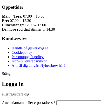
Öppettider
Mån – Tors:
07.00 – 16.30
Fre:
07.00 – 15.30
Lunchstängt:
12.00 – 13.00
Dag
före röd dag
stänger vi 14.30
Kundservice
Handla på gjsverktyg.se
Cookiepolicy
Personuppgiftspolicy
Köp- & leveransvillkor
Anmäl dig till vårt Nyhetsbrev här!
Stäng
Logga in
eller registrera dig
Obligatoriskt
Användarnamn eller e-postadress
*