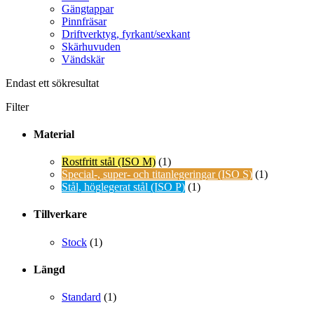
Gängtappar
Pinnfräsar
Driftverktyg, fyrkant/sexkant
Skärhuvuden
Vändskär
Endast ett sökresultat
Filter
Material
Rostfritt stål (ISO M)
(1)
Special-, super- och titanlegeringar (ISO S)
(1)
Stål, höglegerat stål (ISO P)
(1)
Tillverkare
Stock
(1)
Längd
Standard
(1)