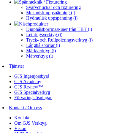
Spännteknik / Fixturering
Svarvchuckar och fixturering
Mekanisk uppspänning (i)
Hydraulisk uppspänning (i)
Nischprodukter
Djuphålsborrmaskiner från TBT (i)
Lettringsverktyg (i)
Tryck- och Rullpoleringsverktyg (i)
Långhålsborrar (i)
Märkverktyg (i)
Mätverktyg (i)
Tjänster
GJS Ingenjörsbyrå
GJS Academy
GJS Re-new™
GJS Specialverkyg
Förvaringslösningar
Kontakt / Om oss
Kontakt
Om GJS Verktyg
Vision