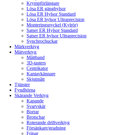
Krympförlängare
Lösa ER gänghylsor
Lösa ER Hylsor Standard
Lösa ER hylsor Ultraprecision
Monteringsnyckel (Kylrör)
Satser ER Hylsor Standard
Satser ER hylsor Ultraprecision
Synchrochuckar
Märkverktyg
Mätverktyg
Måttband
3D-tasters
Centrikator
Kantavkännare
Skjutmått
Tjänster
Fyndhörna
Skärande Verktyg
Kapande
Svarvskär
Borrar
Brotschar
Roterande driftverktyg
Försänkare/gradning
Fräsar