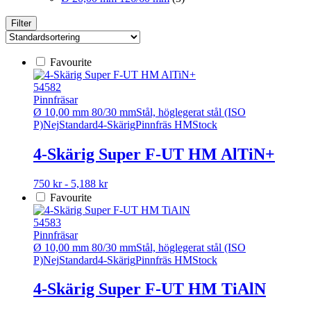
Filter
Favourite
54582
Pinnfräsar
Ø 10,00 mm 80/30 mm
Stål, höglegerat stål (ISO
P)
Nej
Standard
4-Skärig
Pinnfräs HM
Stock
4-Skärig Super F-UT HM AlTiN+
Den
750 kr - 5,188 kr
här
Favourite
produkten
har
54583
flera
Pinnfräsar
varianter.
Ø 10,00 mm 80/30 mm
Stål, höglegerat stål (ISO
De
P)
Nej
Standard
4-Skärig
Pinnfräs HM
Stock
olika
alternativen
4-Skärig Super F-UT HM TiAlN
kan
väljas