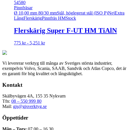
har
54580
flera
Pinnfräsar
varianter.
Ø 10,00 mm 80/30 mm
Stål, höglegerat stål (ISO P)
Nej
Extra
De
Lång
Flerskärig
Pinnfräs HM
Stock
olika
alternativen
Flerskärig Super F-UT HM TiAlN
kan
väljas
Den
775 kr - 5,251 kr
på
här
produktsidan
produkten
har
Vi levererar verktyg till många av Sveriges största industrier,
flera
exempelvis Volvo, Scania, SAAB, Sandvik och Atlas Copco, det är
varianter.
en garanti för hög kvalitet och långsiktighet.
De
olika
Kontakt
alternativen
kan
väljas
Skälbyvägen 4A, 155 35 Nykvarn
på
Tfn:
08 – 550 999 80
produktsidan
Mail:
gjs@gjsverktyg.se
Öppettider
Mån – Tors:
07.00 – 16.30