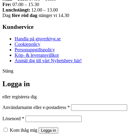
Fre:
07.00 – 15.30
Lunchstängt:
12.00 – 13.00
Dag
före röd dag
stänger vi 14.30
Kundservice
Handla på gjsverktyg.se
Cookiepolicy
Personuppgiftspolicy
Köp- & leveransvillkor
Anmäl dig till vårt Nyhetsbrev här!
Stäng
Logga in
eller registrera dig
Obligatoriskt
Användarnamn eller e-postadress
*
Obligatoriskt
Lösenord
*
Kom ihåg mig
Logga in