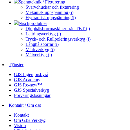
Spännteknik / Fixturering
Svarvchuckar och fixturering
Mekanisk uppspänning (i)
Hydraulisk uppspänning (i)
Nischprodukter
Djuphålsborrmaskiner från TBT (i)
Lettringsverktyg (i)
Tryck- och Rullpoleringsverktyg (i)
Långhålsborrar (i)
Märkverktyg (i)
Mätverktyg (i)
Tjänster
GJS Ingenjörsbyrå
GJS Academy
GJS Re-new™
GJS Specialverkyg
Förvaringslösningar
Kontakt / Om oss
Kontakt
Om GJS Verktyg
Vision