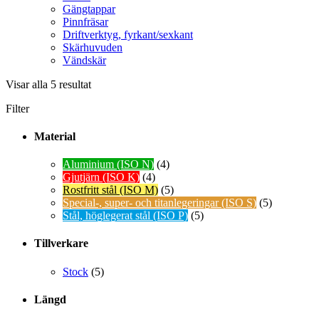
Gängtappar
Pinnfräsar
Driftverktyg, fyrkant/sexkant
Skärhuvuden
Vändskär
Visar alla 5 resultat
Filter
Material
Aluminium (ISO N)
(4)
Gjutjärn (ISO K)
(4)
Rostfritt stål (ISO M)
(5)
Special-, super- och titanlegeringar (ISO S)
(5)
Stål, höglegerat stål (ISO P)
(5)
Tillverkare
Stock
(5)
Längd