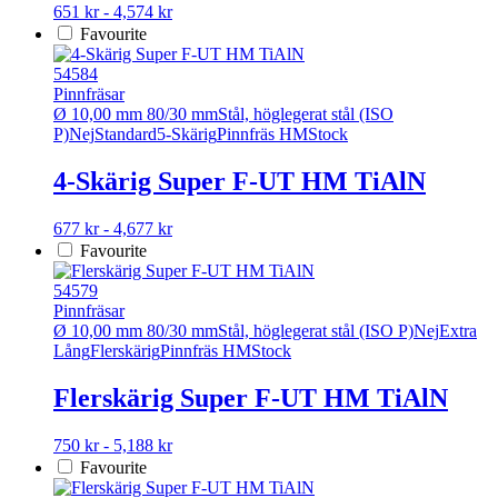
Den
651 kr - 4,574 kr
på
här
Favourite
produktsidan
produkten
har
54584
flera
Pinnfräsar
varianter.
Ø 10,00 mm 80/30 mm
Stål, höglegerat stål (ISO
De
P)
Nej
Standard
5-Skärig
Pinnfräs HM
Stock
olika
alternativen
4-Skärig Super F-UT HM TiAlN
kan
väljas
Den
677 kr - 4,677 kr
på
här
Favourite
produktsidan
produkten
har
54579
flera
Pinnfräsar
varianter.
Ø 10,00 mm 80/30 mm
Stål, höglegerat stål (ISO P)
Nej
Extra
De
Lång
Flerskärig
Pinnfräs HM
Stock
olika
alternativen
Flerskärig Super F-UT HM TiAlN
kan
väljas
Den
750 kr - 5,188 kr
på
här
Favourite
produktsidan
produkten