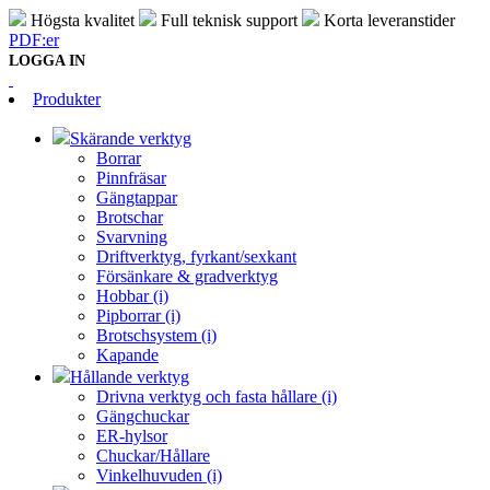
Högsta kvalitet
Full teknisk support
Korta leveranstider
PDF:er
LOGGA IN
Produkter
Skärande verktyg
Borrar
Pinnfräsar
Gängtappar
Brotschar
Svarvning
Driftverktyg, fyrkant/sexkant
Försänkare & gradverktyg
Hobbar (i)
Pipborrar (i)
Brotschsystem (i)
Kapande
Hållande verktyg
Drivna verktyg och fasta hållare (i)
Gängchuckar
ER-hylsor
Chuckar/Hållare
Vinkelhuvuden (i)