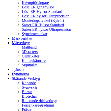
Krympförlängare
Lösa ER gänghylsor
Lösa ER Hylsor Standard
Lösa ER hylsor Ultraprecision
Monteringsnyckel (Kylrör)
Satser ER Hylsor Standard
Satser ER hylsor Ultraprecision
Synchrochuckar
Märkverktyg
Mätverktyg
Måttband
3D-tasters
Centrikator
Kantavkännare
Skjutmått
Tjänster
Fyndhörna
Skärande Verktyg
Kapande
Svarvskär
Borrar
Brotschar
Roterande driftverktyg
Försänkare/gradning
Fräsar