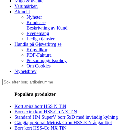
Miljö & kvalité
Varumärken
Aktuellt
Nyheter
Kundcase
Beskrivning av Kund
Evenemang
Lediga tjänster
Handla på Gjsverktyg.se
Köpvillkor
PDF-Faktura
Personuppgiftspolicy
Om Cookies
Nyhetsbrev
Sök
efter:
Populära produkter
Kort spiralborr HSS N TiN
Borr extra kort HSS-Co NX TiN
Standard HM SuperV borr 5xD med invändig kylning
Gängtapp Spiral Metrisk Grön HSS-E N ånganlöpt
Borr kort HSS-Co NX TiN