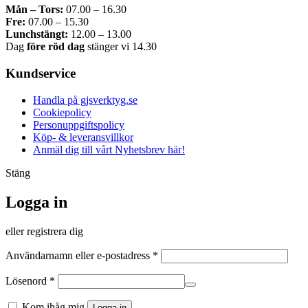
Mån – Tors:
07.00 – 16.30
Fre:
07.00 – 15.30
Lunchstängt:
12.00 – 13.00
Dag
före röd dag
stänger vi 14.30
Kundservice
Handla på gjsverktyg.se
Cookiepolicy
Personuppgiftspolicy
Köp- & leveransvillkor
Anmäl dig till vårt Nyhetsbrev här!
Stäng
Logga in
eller registrera dig
Obligatoriskt
Användarnamn eller e-postadress
*
Obligatoriskt
Lösenord
*
Kom ihåg mig
Logga in