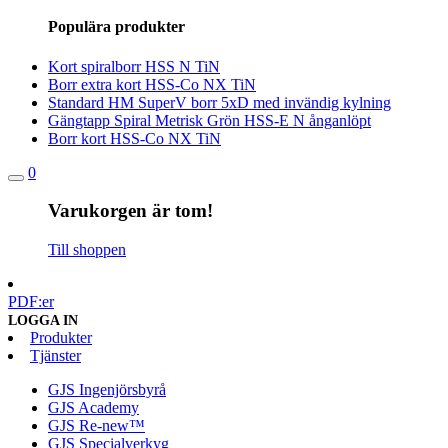
efter:
Populära produkter
Kort spiralborr HSS N TiN
Borr extra kort HSS-Co NX TiN
Standard HM SuperV borr 5xD med invändig kylning
Gängtapp Spiral Metrisk Grön HSS-E N ånganlöpt
Borr kort HSS-Co NX TiN
0
Varukorgen är tom!
Till shoppen
PDF:er
LOGGA IN
Produkter
Tjänster
GJS Ingenjörsbyrå
GJS Academy
GJS Re-new™
GJS Specialverkyg