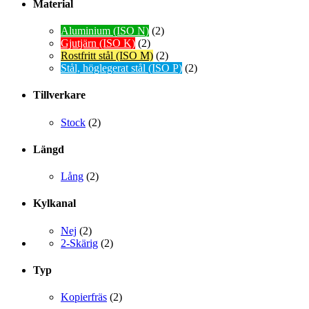
Material
Aluminium (ISO N)
(2)
Gjutjärn (ISO K)
(2)
Rostfritt stål (ISO M)
(2)
Stål, höglegerat stål (ISO P)
(2)
Tillverkare
Stock
(2)
Längd
Lång
(2)
Kylkanal
Nej
(2)
2-Skärig
(2)
Typ
Kopierfräs
(2)