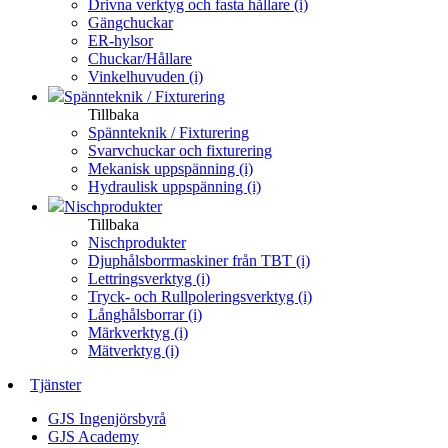
Drivna verktyg och fasta hållare (i)
Gängchuckar
ER-hylsor
Chuckar/Hållare
Vinkelhuvuden (i)
Spännteknik / Fixturering
Tillbaka
Spännteknik / Fixturering
Svarvchuckar och fixturering
Mekanisk uppspänning (i)
Hydraulisk uppspänning (i)
Nischprodukter
Tillbaka
Nischprodukter
Djuphålsborrmaskiner från TBT (i)
Lettringsverktyg (i)
Tryck- och Rullpoleringsverktyg (i)
Långhålsborrar (i)
Märkverktyg (i)
Mätverktyg (i)
Tjänster
GJS Ingenjörsbyrå
GJS Academy