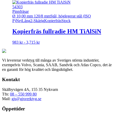
produkten
har
54303
flera
Pinnfräsar
varianter.
Ø 10,00 mm 120/8 mm
Stål, höglegerat stål (ISO
De
P)
Nej
Lång
2-Skärig
Kopierfräs
Stock
olika
alternativen
Kopierfräs fullradie HM TiAlSiN
kan
väljas
Den
983 kr - 3,715 kr
på
här
produktsidan
produkten
har
Vi levererar verktyg till många av Sveriges största industrier,
flera
exempelvis Volvo, Scania, SAAB, Sandvik och Atlas Copco, det är
varianter.
en garanti för hög kvalitet och långsiktighet.
De
olika
Kontakt
alternativen
kan
väljas
Skälbyvägen 4A, 155 35 Nykvarn
på
Tfn:
08 – 550 999 80
produktsidan
Mail:
gjs@gjsverktyg.se
Öppettider