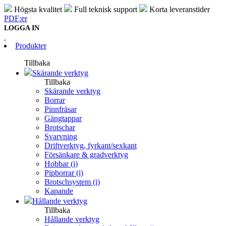
Högsta kvalitet
Full teknisk support
Korta leveranstider
PDF:er
LOGGA IN
Produkter
Tillbaka
Skärande verktyg
Tillbaka
Skärande verktyg
Borrar
Pinnfräsar
Gängtappar
Brotschar
Svarvning
Driftverktyg, fyrkant/sexkant
Försänkare & gradverktyg
Hobbar (i)
Pipborrar (i)
Brotschsystem (i)
Kapande
Hållande verktyg
Tillbaka
Hållande verktyg