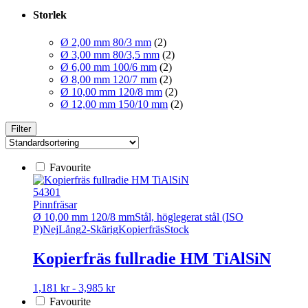
Storlek
Ø 2,00 mm 80/3 mm
(2)
Ø 3,00 mm 80/3,5 mm
(2)
Ø 6,00 mm 100/6 mm
(2)
Ø 8,00 mm 120/7 mm
(2)
Ø 10,00 mm 120/8 mm
(2)
Ø 12,00 mm 150/10 mm
(2)
Filter
Favourite
54301
Pinnfräsar
Ø 10,00 mm 120/8 mm
Stål, höglegerat stål (ISO
P)
Nej
Lång
2-Skärig
Kopierfräs
Stock
Kopierfräs fullradie HM TiAlSiN
Den
1,181 kr - 3,985 kr
här
Favourite