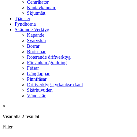
Centrikator
Kantavkännare
Skjutmått
Tjänster
Fyndhörna
Skärande Verktyg
Kapande
Svarvskär
Borrar
Brotschar
Roterande driftverktyg
Försänkare/gradning
Fräsar
Gängtappar
Pinnfräsar
Driftverktyg, fyrkant/sexkant
Skärhuvuden
Vändskär
×
Visar alla 2 resultat
Filter