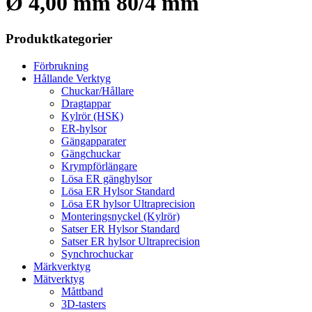
Ø 4,00 mm 80/4 mm
Produktkategorier
Förbrukning
Hållande Verktyg
Chuckar/Hållare
Dragtappar
Kylrör (HSK)
ER-hylsor
Gängapparater
Gängchuckar
Krympförlängare
Lösa ER gänghylsor
Lösa ER Hylsor Standard
Lösa ER hylsor Ultraprecision
Monteringsnyckel (Kylrör)
Satser ER Hylsor Standard
Satser ER hylsor Ultraprecision
Synchrochuckar
Märkverktyg
Mätverktyg
Måttband
3D-tasters