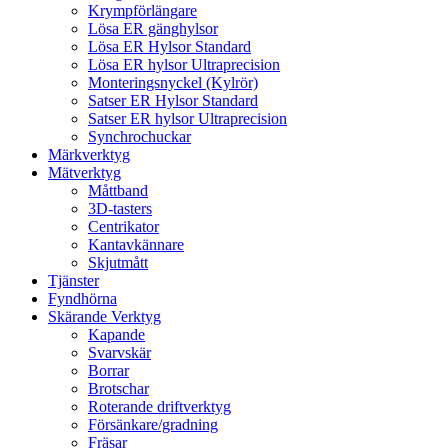
Krympförlängare
Lösa ER gänghylsor
Lösa ER Hylsor Standard
Lösa ER hylsor Ultraprecision
Monteringsnyckel (Kylrör)
Satser ER Hylsor Standard
Satser ER hylsor Ultraprecision
Synchrochuckar
Märkverktyg
Mätverktyg
Måttband
3D-tasters
Centrikator
Kantavkännare
Skjutmått
Tjänster
Fyndhörna
Skärande Verktyg
Kapande
Svarvskär
Borrar
Brotschar
Roterande driftverktyg
Försänkare/gradning
Fräsar