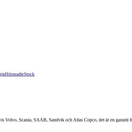
rig
Hörnradie
Stock
lvis Volvo, Scania, SAAB, Sandvik och Atlas Copco, det är en garanti fö