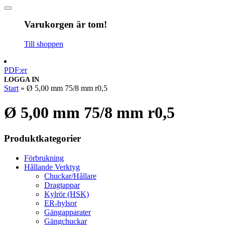
Varukorgen är tom!
Till shoppen
PDF:er
LOGGA IN
Start
»
Ø 5,00 mm 75/8 mm r0,5
Ø 5,00 mm 75/8 mm r0,5
Produktkategorier
Förbrukning
Hållande Verktyg
Chuckar/Hållare
Dragtappar
Kylrör (HSK)
ER-hylsor
Gängapparater
Gängchuckar