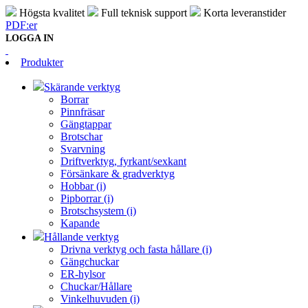
Högsta kvalitet
Full teknisk support
Korta leveranstider
PDF:er
LOGGA IN
Produkter
Skärande verktyg
Borrar
Pinnfräsar
Gängtappar
Brotschar
Svarvning
Driftverktyg, fyrkant/sexkant
Försänkare & gradverktyg
Hobbar (i)
Pipborrar (i)
Brotschsystem (i)
Kapande
Hållande verktyg
Drivna verktyg och fasta hållare (i)
Gängchuckar
ER-hylsor
Chuckar/Hållare
Vinkelhuvuden (i)