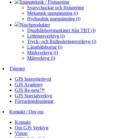
Spännteknik / Fixturering
Svarvchuckar och fixturering
Mekanisk uppspänning (i)
Hydraulisk uppspänning (i)
Nischprodukter
Djuphålsborrmaskiner från TBT (i)
Lettringsverktyg (i)
Tryck- och Rullpoleringsverktyg (i)
Långhålsborrar (i)
Märkverktyg (i)
Mätverktyg (i)
Tjänster
GJS Ingenjörsbyrå
GJS Academy
GJS Re-new™
GJS Specialverkyg
Förvaringslösningar
Kontakt / Om oss
Kontakt
Om GJS Verktyg
Vision