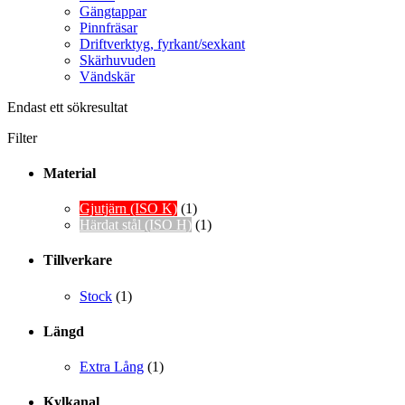
Gängtappar
Pinnfräsar
Driftverktyg, fyrkant/sexkant
Skärhuvuden
Vändskär
Endast ett sökresultat
Filter
Material
Gjutjärn (ISO K)
(1)
Härdat stål (ISO H)
(1)
Tillverkare
Stock
(1)
Längd
Extra Lång
(1)
Kylkanal