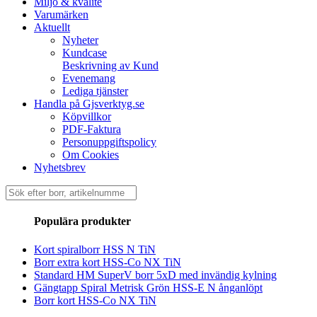
Miljö & kvalité
Varumärken
Aktuellt
Nyheter
Kundcase
Beskrivning av Kund
Evenemang
Lediga tjänster
Handla på Gjsverktyg.se
Köpvillkor
PDF-Faktura
Personuppgiftspolicy
Om Cookies
Nyhetsbrev
Sök
efter:
Populära produkter
Kort spiralborr HSS N TiN
Borr extra kort HSS-Co NX TiN
Standard HM SuperV borr 5xD med invändig kylning
Gängtapp Spiral Metrisk Grön HSS-E N ånganlöpt
Borr kort HSS-Co NX TiN