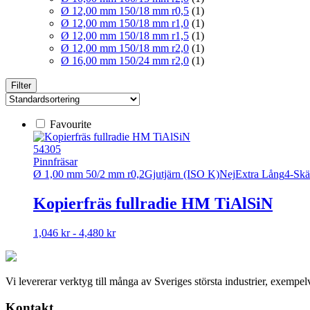
Ø 12,00 mm 150/18 mm r0,5
(1)
Ø 12,00 mm 150/18 mm r1,0
(1)
Ø 12,00 mm 150/18 mm r1,5
(1)
Ø 12,00 mm 150/18 mm r2,0
(1)
Ø 16,00 mm 150/24 mm r2,0
(1)
Filter
Favourite
54305
Pinnfräsar
Ø 1,00 mm 50/2 mm r0,2
Gjutjärn (ISO K)
Nej
Extra Lång
4-Skä
Kopierfräs fullradie HM TiAlSiN
Den
1,046 kr - 4,480 kr
här
produkten
har
Vi levererar verktyg till många av Sveriges största industrier, exempe
flera
varianter.
Kontakt
De