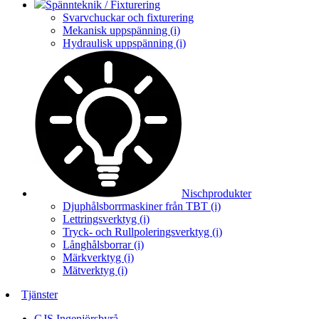
Spännteknik / Fixturering
Svarvchuckar och fixturering
Mekanisk uppspänning (i)
Hydraulisk uppspänning (i)
Nischprodukter
Djuphålsborrmaskiner från TBT (i)
Lettringsverktyg (i)
Tryck- och Rullpoleringsverktyg (i)
Långhålsborrar (i)
Märkverktyg (i)
Mätverktyg (i)
Tjänster
GJS Ingenjörsbyrå