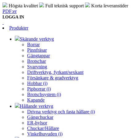
Högsta kvalitet
Full teknisk support
Korta leveranstider
PDF:er
LOGGA IN
Produkter
Skärande verktyg
Borrar
Pinnfräsar
Gängtappar
Brotschar
Svarvning
Driftverktyg, fyrkant/sexkant
Försänkare & gradverktyg
Hobbar (i)
Pipborrar (i)
Brotschsystem (i)
Kapande
Hållande verktyg
Drivna verktyg och fasta hållare (i)
Gängchuckar
ER-hylsor
Chuckar/Hållare
Vinkelhuvuden (i)