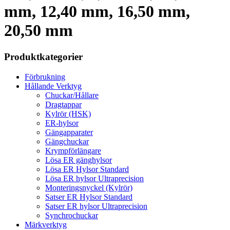
mm, 12,40 mm, 16,50 mm,
20,50 mm
Produktkategorier
Förbrukning
Hållande Verktyg
Chuckar/Hållare
Dragtappar
Kylrör (HSK)
ER-hylsor
Gängapparater
Gängchuckar
Krympförlängare
Lösa ER gänghylsor
Lösa ER Hylsor Standard
Lösa ER hylsor Ultraprecision
Monteringsnyckel (Kylrör)
Satser ER Hylsor Standard
Satser ER hylsor Ultraprecision
Synchrochuckar
Märkverktyg