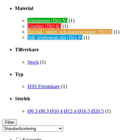
Material
Aluminium (ISO N)
(1)
Gjutjärn (ISO K)
(1)
Special-, super- och titanlegeringar (ISO S)
(1)
Stål, höglegerat stål (ISO P)
(1)
Tillverkare
Stock
(1)
Typ
HSS Försänkare
(1)
Storlek
Ø6,3 Ø8,3 Ø10,4 Ø12,4 Ø16,5 Ø20,5
(1)
Filter
Favourite