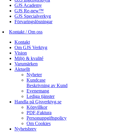
GJS Academy
GJS Re-new™
GJS Specialverkyg
Förvaringslösningar
Kontakt / Om oss
Kontakt
Om GJS Verktyg
Vision
Miljö & kvalité
Varumärken
Aktuellt
Nyheter
Kundcase
Beskrivning av Kund
Evenemang
Lediga tjänster
Handla på Gjsverktyg.se
Köpvillkor
PDF-Faktura
Personuppgiftspolicy
Om Cookies
Nyhetsbrev