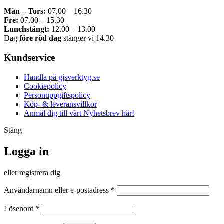
Mån – Tors:
07.00 – 16.30
Fre:
07.00 – 15.30
Lunchstängt:
12.00 – 13.00
Dag
före röd dag
stänger vi 14.30
Kundservice
Handla på gjsverktyg.se
Cookiepolicy
Personuppgiftspolicy
Köp- & leveransvillkor
Anmäl dig till vårt Nyhetsbrev här!
Stäng
Logga in
eller registrera dig
Obligatoriskt
Användarnamn eller e-postadress
*
Obligatoriskt
Lösenord
*