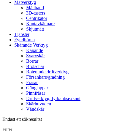
Mätverktyg
Måttband
3D-tasters
Centrikator
Kantavkännare
Skjutmått
Tjänster
Fyndhörna
Skärande Verktyg
Kapande
Svarvskär
Borrar
Brotschar
Roterande driftverktyg
Försänkare/gradning
Fräsar
Gängtappar
Pinnfräsar
Driftverktyg, fyrkant/sexkant
Skärhuvuden
Vändskär
Endast ett sökresultat
Filter