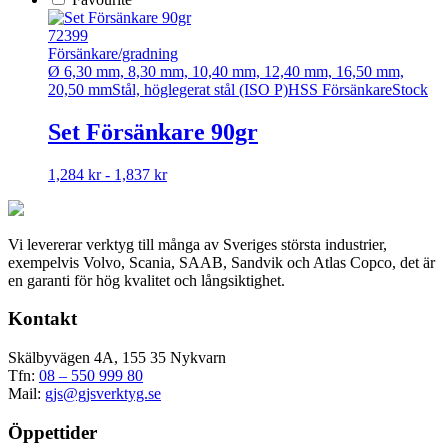
72399
Försänkare/gradning
Ø 6,30 mm, 8,30 mm, 10,40 mm, 12,40 mm, 16,50 mm,
20,50 mm
Stål, höglegerat stål (ISO P)
HSS Försänkare
Stock
Set Försänkare 90gr
Den
1,284 kr - 1,837 kr
här
produkten
har
Vi levererar verktyg till många av Sveriges största industrier,
flera
exempelvis Volvo, Scania, SAAB, Sandvik och Atlas Copco, det är
varianter.
en garanti för hög kvalitet och långsiktighet.
De
olika
Kontakt
alternativen
kan
väljas
Skälbyvägen 4A, 155 35 Nykvarn
på
Tfn:
08 – 550 999 80
produktsidan
Mail:
gjs@gjsverktyg.se
Öppettider