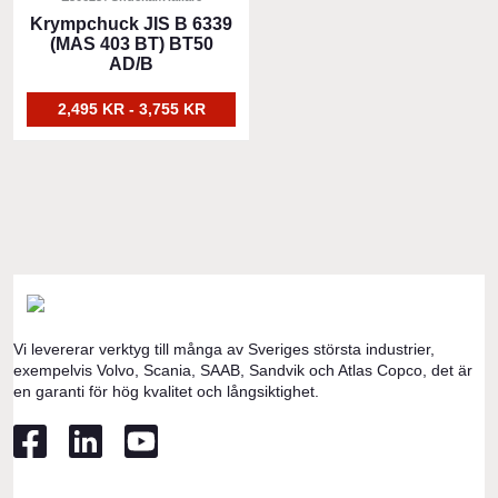
har
Krympchuck JIS B 6339
(MAS 403 BT) BT50
flera
AD/B
varianter.
De
2,495 KR - 3,755 KR
olika
alternativen
kan
väljas
på
produktsidan
Vi levererar verktyg till många av Sveriges största industrier,
exempelvis Volvo, Scania, SAAB, Sandvik och Atlas Copco, det är
en garanti för hög kvalitet och långsiktighet.