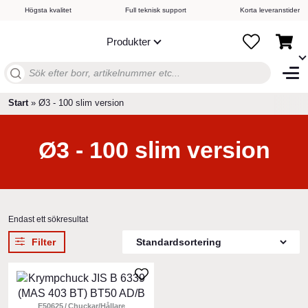
Högsta kvalitet
Full teknisk support
Korta leveranstider
Produkter
Sök
efter:
Start
»
Ø3 - 100 slim version
Ø3 - 100 slim version
Endast ett sökresultat
Filter
Den
här
produkten
E50625
Chuckar/Hållare