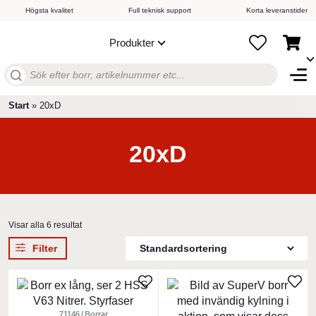
Högsta kvalitet
Full teknisk support
Korta leveranstider
Produkter
Sök
efter:
Start
»
20xD
20xD
Visar alla 6 resultat
Filter
Den
Den
här
här
produkten
71146
Borrar
produkten