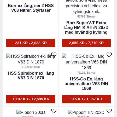
har
Borr ex lång, ser 2 HSS
har
V63 Nitrer. Styrfaser
flera
flera
varianter.
varianter.
51765
Borrar
De
De
Borr SuperV-T Extra
lång HM IK AlTiN 20xD
olika
olika
med invändig kylning
alternativen
alternativen
kan
kan
231 KR - 2,038 KR
2,059 KR - 7,716 KR
väljas
väljas
på
på
Den
Den
produktsidan
produktsidan
här
här
produkten
71326
Borrar
produkten
har
HSS Spiralborr ex. lång
har
71193
Borrar
V63 DIN 1870
flera
flera
HSS-Co Ex. lång
universalborr V63 DIN
varianter.
varianter.
1869
De
De
olika
olika
1,107 KR - 12,595 KR
315 KR - 1,357 KR
alternativen
alternativen
kan
kan
Den
Den
väljas
väljas