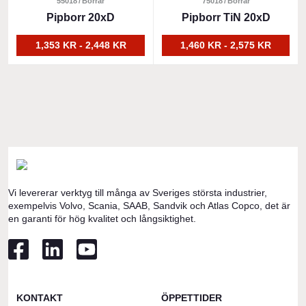
här
55018
Borrar
här
75018
Borrar
på
på
produkten
Pipborr 20xD
produkten
Pipborr TiN 20xD
produktsidan
produktsidan
har
har
1,353 KR - 2,448 KR
1,460 KR - 2,575 KR
flera
flera
varianter.
varianter.
De
De
olika
olika
alternativen
alternativen
kan
kan
väljas
väljas
på
på
produktsidan
produktsidan
Vi levererar verktyg till många av Sveriges största industrier,
exempelvis Volvo, Scania, SAAB, Sandvik och Atlas Copco, det är
en garanti för hög kvalitet och långsiktighet.
KONTAKT
ÖPPETTIDER