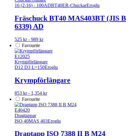
16 (2-16) - 100
AD
BT40
ER-Chuckar
Eroglu
Fräschuck BT40 MAS403BT (JIS B
6339) AD
Den
525 kr - 989 kr
här
Favourite
produkten
har
E12025
flera
Krympförlängare
varianter.
D12 D3 L=150
Eroglu
De
olika
Krympförlängare
alternativen
kan
Den
853 kr - 1,354 kr
väljas
här
Favourite
på
produkten
produktsidan
har
E40420
flera
Dragtappar
varianter.
ISO 40
MAS 403
Eroglu
De
olika
Draptapp ISO 7388 II B M24