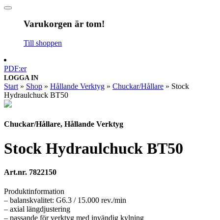
Varukorgen är tom!
Till shoppen
PDF:er
LOGGA IN
Start
»
Shop
»
Hållande Verktyg
»
Chuckar/Hållare
»
Stock
Hydraulchuck BT50
Chuckar/Hållare, Hållande Verktyg
Stock Hydraulchuck BT50
Art.nr. 7822150
Produktinformation
– balanskvalitet: G6.3 / 15.000 rev./min
– axial längdjustering
– passande för verktyg med invändig kylning