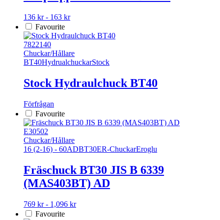
alternativen
kan
Den
136 kr - 163 kr
väljas
här
Favourite
på
produkten
produktsidan
har
7822140
flera
Chuckar/Hållare
varianter.
BT40
Hydrualchuckar
Stock
De
olika
Stock Hydraulchuck BT40
alternativen
kan
Förfrågan
väljas
Favourite
på
produktsidan
E30502
Chuckar/Hållare
16 (2-16) - 60
AD
BT30
ER-Chuckar
Eroglu
Fräschuck BT30 JIS B 6339
(MAS403BT) AD
Den
769 kr - 1,096 kr
här
Favourite