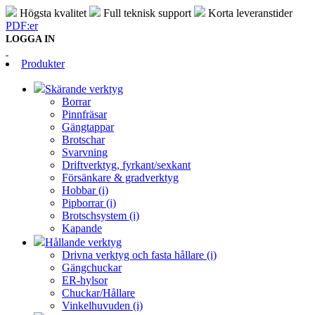
Högsta kvalitet
Full teknisk support
Korta leveranstider
PDF:er
LOGGA IN
Produkter
Skärande verktyg
Borrar
Pinnfräsar
Gängtappar
Brotschar
Svarvning
Driftverktyg, fyrkant/sexkant
Försänkare & gradverktyg
Hobbar (i)
Pipborrar (i)
Brotschsystem (i)
Kapande
Hållande verktyg
Drivna verktyg och fasta hållare (i)
Gängchuckar
ER-hylsor
Chuckar/Hållare
Vinkelhuvuden (i)