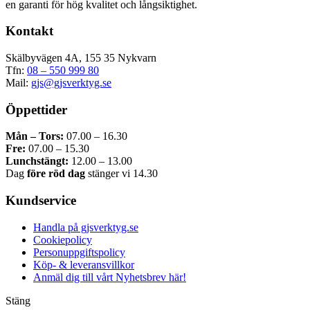
en garanti för hög kvalitet och långsiktighet.
De
olika
Kontakt
alternativen
kan
väljas
Skälbyvägen 4A, 155 35 Nykvarn
på
Tfn:
08 – 550 999 80
produktsidan
Mail:
gjs@gjsverktyg.se
Öppettider
Mån – Tors:
07.00 – 16.30
Fre:
07.00 – 15.30
Lunchstängt:
12.00 – 13.00
Dag
före röd dag
stänger vi 14.30
Kundservice
Handla på gjsverktyg.se
Cookiepolicy
Personuppgiftspolicy
Köp- & leveransvillkor
Anmäl dig till vårt Nyhetsbrev här!
Stäng