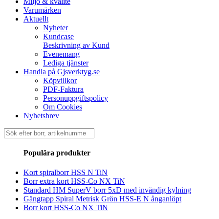
Miljö & kvalité
Varumärken
Aktuellt
Nyheter
Kundcase
Beskrivning av Kund
Evenemang
Lediga tjänster
Handla på Gjsverktyg.se
Köpvillkor
PDF-Faktura
Personuppgiftspolicy
Om Cookies
Nyhetsbrev
Sök
efter:
Populära produkter
Kort spiralborr HSS N TiN
Borr extra kort HSS-Co NX TiN
Standard HM SuperV borr 5xD med invändig kylning
Gängtapp Spiral Metrisk Grön HSS-E N ånganlöpt
Borr kort HSS-Co NX TiN