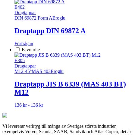
produkten
har
E402
flera
Dragtappar
varianter.
DIN 69872 Form A
Eroglu
De
olika
Draptapp DIN 69872 A
alternativen
kan
Förfrågan
väljas
Favourite
på
produktsidan
E305
Dragtappar
M12-45°
MAS 403
Eroglu
Draptapp JIS B 6339 (MAS 403 BT)
M12
Den
136 kr - 136 kr
här
produkten
har
Vi levererar verktyg till många av Sveriges största industrier,
flera
exempelvis Volvo, Scania, SAAB, Sandvik och Atlas Copco, det är
varianter.