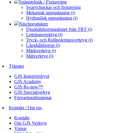
Spännteknik / Fixturering
Svarvchuckar och fixturering
Mekanisk uppspänning (i)
Hydraulisk uppspänning (i)
Nischprodukter
Djuphålsborrmaskiner från TBT (i)
Lettringsverktyg (i)
Tryck- och Rullpoleringsverktyg (i)
Långhålsborrar (i)
Märkverktyg (i)
Mätverktyg (i)
Tjänster
GJS Ingenjörsbyrå
GJS Academy
GJS Re-new™
GJS Specialverkyg
Förvaringslösningar
Kontakt / Om oss
Kontakt
Om GJS Verktyg
Vision