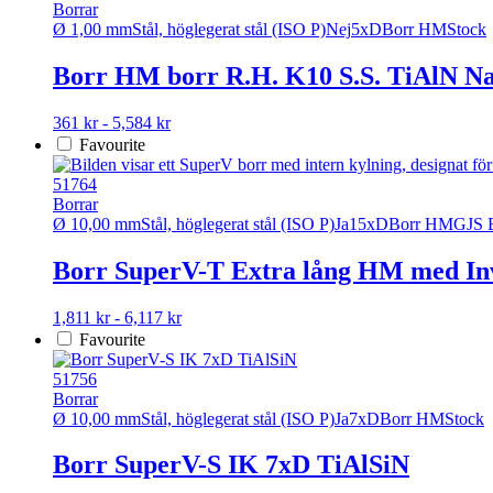
flera
Borrar
varianter.
Ø 1,00 mm
Stål, höglegerat stål (ISO P)
Nej
5xD
Borr HM
Stock
De
olika
Borr HM borr R.H. K10 S.S. TiAlN N
alternativen
kan
Den
361 kr - 5,584 kr
väljas
här
Favourite
på
produkten
produktsidan
har
51764
flera
Borrar
varianter.
Ø 10,00 mm
Stål, höglegerat stål (ISO P)
Ja
15xD
Borr HM
GJS 
De
olika
Borr SuperV-T Extra lång HM med In
alternativen
kan
Den
1,811 kr - 6,117 kr
väljas
här
Favourite
på
produkten
produktsidan
har
51756
flera
Borrar
varianter.
Ø 10,00 mm
Stål, höglegerat stål (ISO P)
Ja
7xD
Borr HM
Stock
De
olika
Borr SuperV-S IK 7xD TiAlSiN
alternativen