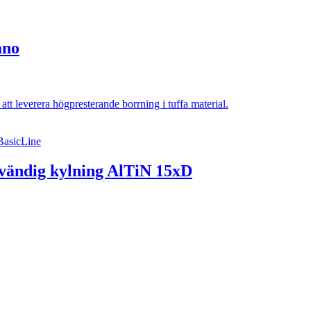
ano
BasicLine
vändig kylning AlTiN 15xD