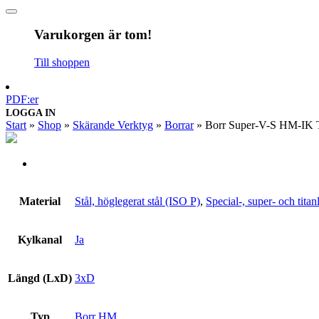
Varukorgen är tom!
Till shoppen
PDF:er
LOGGA IN
Start
»
Shop
»
Skärande Verktyg
»
Borrar
»
Borr Super-V-S HM-IK 
Material
Stål, höglegerat stål (ISO P)
,
Special-, super- och tita
Kylkanal
Ja
Längd (LxD)
3xD
Typ
Borr HM