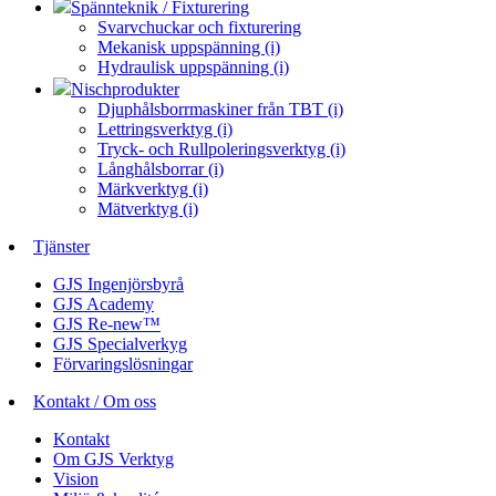
Spännteknik / Fixturering
Svarvchuckar och fixturering
Mekanisk uppspänning (i)
Hydraulisk uppspänning (i)
Nischprodukter
Djuphålsborrmaskiner från TBT (i)
Lettringsverktyg (i)
Tryck- och Rullpoleringsverktyg (i)
Långhålsborrar (i)
Märkverktyg (i)
Mätverktyg (i)
Tjänster
GJS Ingenjörsbyrå
GJS Academy
GJS Re-new™
GJS Specialverkyg
Förvaringslösningar
Kontakt / Om oss
Kontakt
Om GJS Verktyg
Vision