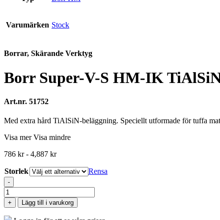
Varumärken
Stock
Borrar, Skärande Verktyg
Borr Super-V-S HM-IK TiAlSi
Art.nr. 51752
Med extra hård TiAlSiN-beläggning. Speciellt utformade för tuffa ma
Visa mer
Visa mindre
786
kr
-
4,887
kr
Storlek
Rensa
-
Borr
Super-
+
Lägg till i varukorg
V-
S