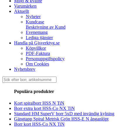
Miljö & kvalité
Varumärken
Aktuellt
Nyheter
Kundcase
Beskrivning av Kund
Evenemang
Lediga tjänster
Handla på Gjsverktyg.se
Köpvillkor
PDF-Faktura
Personuppgiftspolicy
Om Cookies
Nyhetsbrev
Sök
efter:
Populära produkter
Kort spiralborr HSS N TiN
Borr extra kort HSS-Co NX TiN
Standard HM SuperV borr 5xD med invändig kylning
Gängtapp Spiral Metrisk Grön HSS-E N ånganlöpt
Borr kort HSS-Co NX TiN