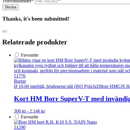
Telefonnummer*
Thanks, it's been submitted!
Relaterade produkter
Favourite
51776
Borrar
Ø 10,00 mm
Stål, höglegerat stål (ISO P)
Ja
3xD
Borr HM
GJS Ba
Kort HM Borr SuperV-T med invändig
Den
306 kr - 2,146 kr
här
Favourite
produkten
har
51290