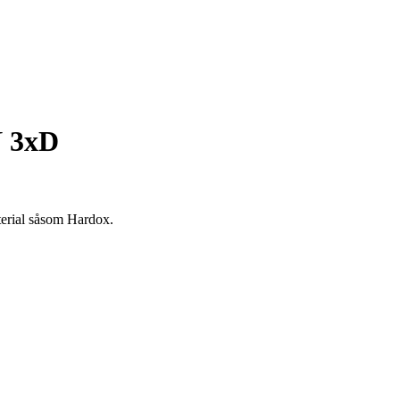
N 3xD
terial såsom Hardox.