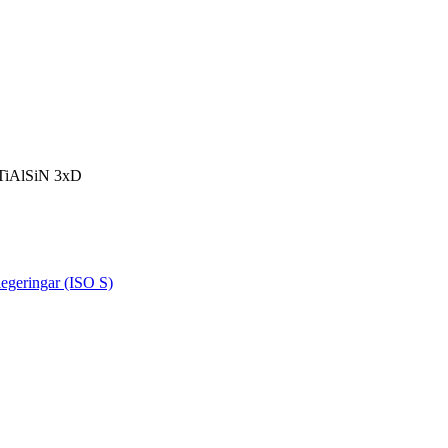
TiAlSiN 3xD
nlegeringar (ISO S)