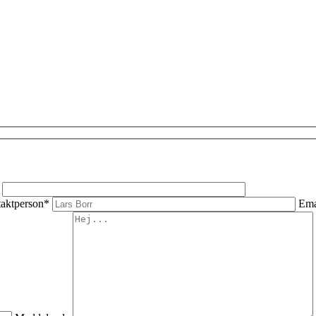
aktperson*
Ema