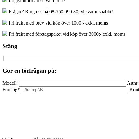
Logga in för att se våra priser
HM-
IK
Frågor? Ring oss på 08-550 999 80, vi svarar snabbt!
TiAlSiN
3xD
Fri frakt med brev vid köp över 1000:- exkl. moms
mängd
Fri frakt med företagspaket vid köp över 3000:- exkl. moms
Stäng
Gör en förfrågan på:
Modell:
Artnr:
Företag*
Kont