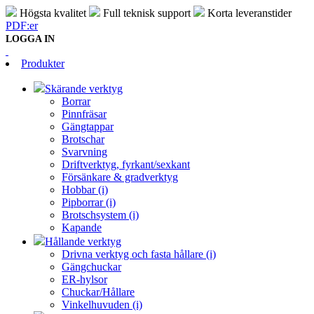
Högsta kvalitet
Full teknisk support
Korta leveranstider
PDF:er
LOGGA IN
Produkter
Skärande verktyg
Borrar
Pinnfräsar
Gängtappar
Brotschar
Svarvning
Driftverktyg, fyrkant/sexkant
Försänkare & gradverktyg
Hobbar (i)
Pipborrar (i)
Brotschsystem (i)
Kapande
Hållande verktyg
Drivna verktyg och fasta hållare (i)
Gängchuckar
ER-hylsor
Chuckar/Hållare
Vinkelhuvuden (i)