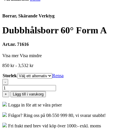
Borrar, Skärande Verktyg
Dubbhålsborr 60° Form A
Art.nr. 71616
Visa mer
Visa mindre
850
kr
-
3,532
kr
Storlek
Rensa
-
Dubbhålsborr
60°
+
Lägg till i varukorg
Form
A
Logga in för att se våra priser
mängd
Frågor? Ring oss på 08-550 999 80, vi svarar snabbt!
Fri frakt med brev vid köp över 1000:- exkl. moms