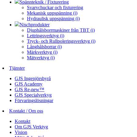
Spännteknik / Fixturering
Svarvchuckar och fixturering
Mekanisk uppspänning (i)
Hydraulisk uppspänning (i)
Nischprodukter
Djuphålsborrmaskiner från TBT (i)
Lettringsverktyg (i)
Tryck- och Rullpoleringsverktyg (i)
Långhålsborrar (i)
Märkverktyg (i)
Mätverktyg (i)
Tjänster
GJS Ingenjörsbyrå
GJS Academy
GJS Re-new™
GJS Specialverkyg
Förvaringslösningar
Kontakt / Om oss
Kontakt
Om GJS Verktyg
Vision