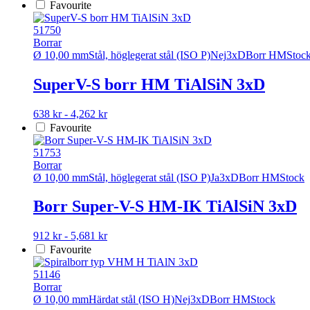
här
Favourite
på
produkten
produktsidan
har
51750
flera
Borrar
varianter.
Ø 10,00 mm
Stål, höglegerat stål (ISO P)
Nej
3xD
Borr HM
Stoc
De
olika
SuperV-S borr HM TiAlSiN 3xD
alternativen
kan
Den
638 kr - 4,262 kr
väljas
här
Favourite
på
produkten
produktsidan
har
51753
flera
Borrar
varianter.
Ø 10,00 mm
Stål, höglegerat stål (ISO P)
Ja
3xD
Borr HM
Stock
De
olika
Borr Super-V-S HM-IK TiAlSiN 3xD
alternativen
kan
Den
912 kr - 5,681 kr
väljas
här
Favourite
på
produkten
produktsidan
har
51146
flera
Borrar
varianter.
Ø 10,00 mm
Härdat stål (ISO H)
Nej
3xD
Borr HM
Stock
De