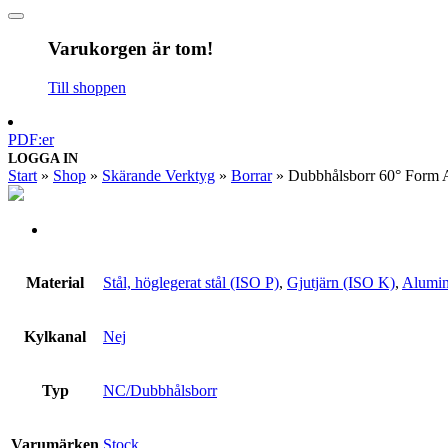
Varukorgen är tom!
Till shoppen
PDF:er
LOGGA IN
Start
»
Shop
»
Skärande Verktyg
»
Borrar
»
Dubbhålsborr 60° Form 
Material
Stål, höglegerat stål (ISO P)
,
Gjutjärn (ISO K)
,
Alumin
Kylkanal
Nej
Typ
NC/Dubbhålsborr
Varumärken
Stock