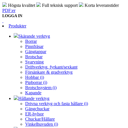
Högsta kvalitet
Full teknisk support
Korta leveranstider
PDF:er
LOGGA IN
Produkter
Skärande verktyg
Borrar
Pinnfräsar
Gängtappar
Brotschar
Svarvning
Driftverktyg, fyrkant/sexkant
Försänkare & gradverktyg
Hobbar (i)
Pipborrar (i)
Brotschsystem (i)
Kapande
Hållande verktyg
Drivna verktyg och fasta hållare (i)
Gängchuckar
ER-hylsor
Chuckar/Hållare
Vinkelhuvuden (i)