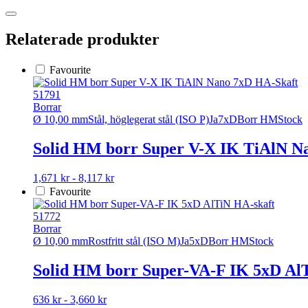
Relaterade produkter
Favourite
51791
Borrar
Ø 10,00 mm
Stål, höglegerat stål (ISO P)
Ja
7xD
Borr HM
Stock
Solid HM borr Super V-X IK TiAlN N
Den
1,671 kr - 8,117 kr
här
Favourite
produkten
har
51772
flera
Borrar
varianter.
Ø 10,00 mm
Rostfritt stål (ISO M)
Ja
5xD
Borr HM
Stock
De
olika
Solid HM borr Super-VA-F IK 5xD Al
alternativen
kan
Den
636 kr - 3,660 kr
väljas