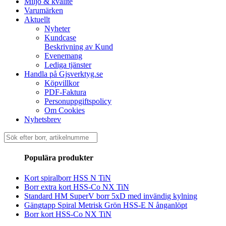
Miljö & kvalité
Varumärken
Aktuellt
Nyheter
Kundcase
Beskrivning av Kund
Evenemang
Lediga tjänster
Handla på Gjsverktyg.se
Köpvillkor
PDF-Faktura
Personuppgiftspolicy
Om Cookies
Nyhetsbrev
Sök
efter:
Populära produkter
Kort spiralborr HSS N TiN
Borr extra kort HSS-Co NX TiN
Standard HM SuperV borr 5xD med invändig kylning
Gängtapp Spiral Metrisk Grön HSS-E N ånganlöpt
Borr kort HSS-Co NX TiN