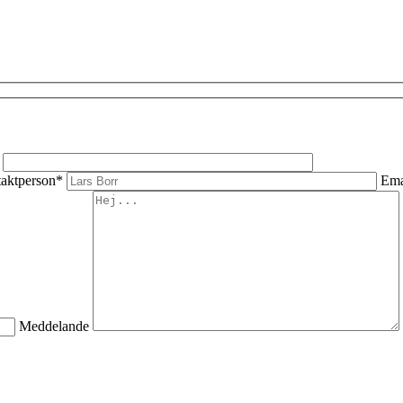
aktperson*
Ema
Meddelande