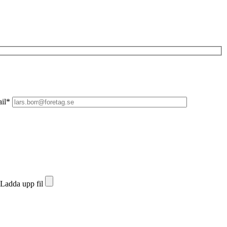
il*
Ladda upp fil