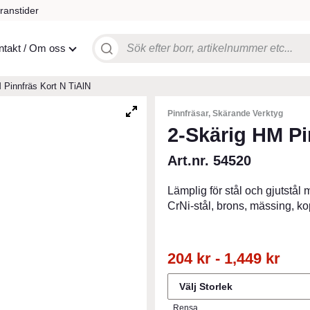
ranstider
Sök
ntakt / Om oss
efter:
 Pinnfräs Kort N TiAlN
Pinnfräsar, Skärande Verktyg
2-Skärig HM Pi
Art.nr. 54520
Lämplig för stål och gjutstål
CrNi-stål, brons, mässing, k
204
kr
-
1,449
kr
Rensa