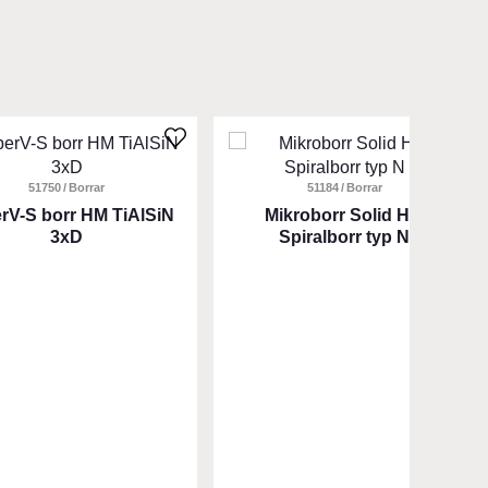
Den
här
kten
51750
Borrar
produkten
51184
Borrar
har
rV-S borr HM TiAlSiN
Mikroborr Solid HM
3xD
Spiralborr typ N
flera
er.
varianter.
De
olika
ativen
alternativen
kan
väljas
på
tsidan
produktsidan