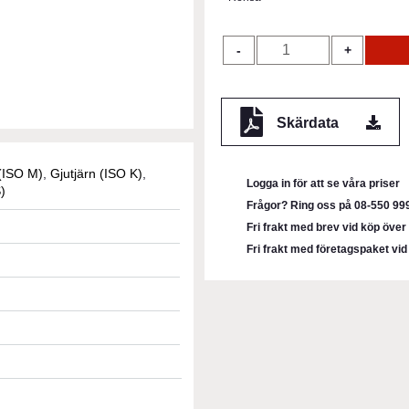
2-
-
+
Skärig
HM
Pinnfräs
Skärdata
Kort
N
TiAlN
l (ISO M)
,
Gjutjärn (ISO K)
,
Logga in för att se våra priser
mängd
)
Frågor? Ring oss på 08-550 999
Fri frakt med brev vid köp öve
Fri frakt med företagspaket vi