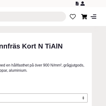
0
nnfräs Kort N TiAlN
 med en hållfasthet på över 900 N/mm², grågjutgods,
oppar, aluminium.