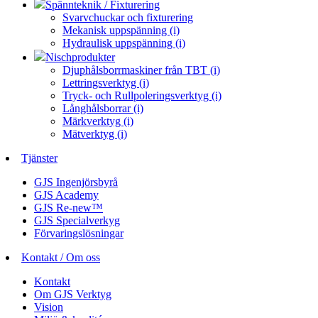
Spännteknik / Fixturering
Svarvchuckar och fixturering
Mekanisk uppspänning (i)
Hydraulisk uppspänning (i)
Nischprodukter
Djuphålsborrmaskiner från TBT (i)
Lettringsverktyg (i)
Tryck- och Rullpoleringsverktyg (i)
Långhålsborrar (i)
Märkverktyg (i)
Mätverktyg (i)
Tjänster
GJS Ingenjörsbyrå
GJS Academy
GJS Re-new™
GJS Specialverkyg
Förvaringslösningar
Kontakt / Om oss
Kontakt
Om GJS Verktyg
Vision