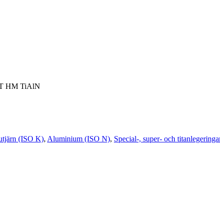
-UT HM TiAlN
utjärn (ISO K)
,
Aluminium (ISO N)
,
Special-, super- och titanlegering