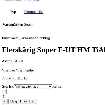
Typ
Pinnfräs HM
Varumärken
Stock
Pinnfräsar, Skärande Verktyg
Flerskärig Super F-UT HM TiA
Art.nr. 54580
Visa mer
Visa mindre
775
kr
-
5,251
kr
Storlek
Rensa
-
Flerskärig
Super
+
Lägg till i varukorg
F-