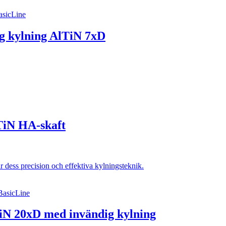
sicLine
 kylning AlTiN 7xD
TiN HA-skaft
BasicLine
iN 20xD med invändig kylning