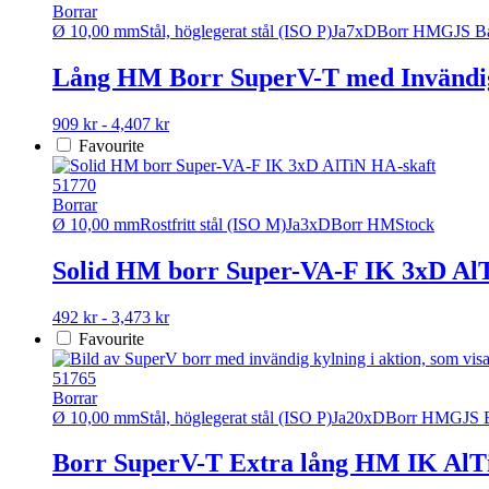
varianter.
Borrar
De
Ø 10,00 mm
Stål, höglegerat stål (ISO P)
Ja
7xD
Borr HM
GJS Ba
olika
alternativen
Lång HM Borr SuperV-T med Invändig
kan
väljas
Den
909 kr - 4,407 kr
på
här
Favourite
produktsidan
produkten
har
51770
flera
Borrar
varianter.
Ø 10,00 mm
Rostfritt stål (ISO M)
Ja
3xD
Borr HM
Stock
De
olika
Solid HM borr Super-VA-F IK 3xD Al
alternativen
kan
Den
492 kr - 3,473 kr
väljas
här
Favourite
på
produkten
produktsidan
har
51765
flera
Borrar
varianter.
Ø 10,00 mm
Stål, höglegerat stål (ISO P)
Ja
20xD
Borr HM
GJS 
De
olika
Borr SuperV-T Extra lång HM IK AlT
alternativen