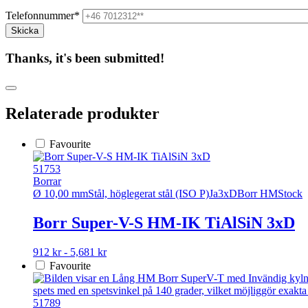
Telefonnummer*
Thanks, it's been submitted!
Relaterade produkter
Favourite
51753
Borrar
Ø 10,00 mm
Stål, höglegerat stål (ISO P)
Ja
3xD
Borr HM
Stock
Borr Super-V-S HM-IK TiAlSiN 3xD
Den
912 kr - 5,681 kr
här
Favourite
produkten
har
flera
51789