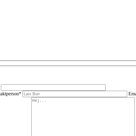
aktperson*
Ema