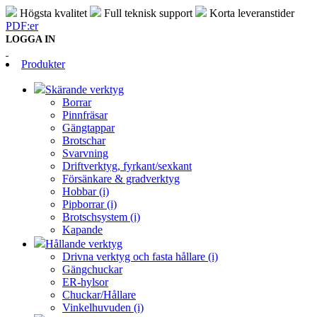
Högsta kvalitet
Full teknisk support
Korta leveranstider
PDF:er
LOGGA IN
Produkter
Skärande verktyg
Borrar
Pinnfräsar
Gängtappar
Brotschar
Svarvning
Driftverktyg, fyrkant/sexkant
Försänkare & gradverktyg
Hobbar (i)
Pipborrar (i)
Brotschsystem (i)
Kapande
Hållande verktyg
Drivna verktyg och fasta hållare (i)
Gängchuckar
ER-hylsor
Chuckar/Hållare
Vinkelhuvuden (i)