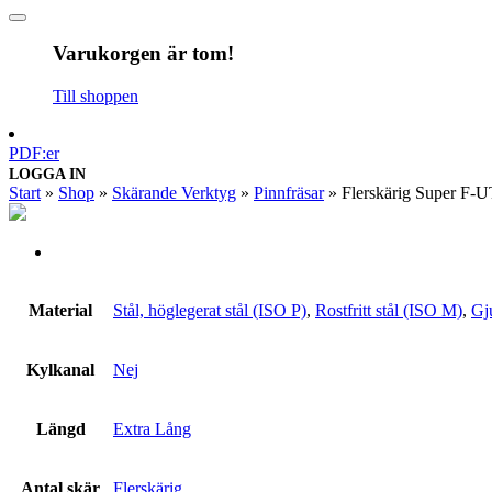
Varukorgen är tom!
Till shoppen
PDF:er
LOGGA IN
Start
»
Shop
»
Skärande Verktyg
»
Pinnfräsar
»
Flerskärig Super F
Material
Stål, höglegerat stål (ISO P)
,
Rostfritt stål (ISO M)
,
Gj
Kylkanal
Nej
Längd
Extra Lång
Antal skär
Flerskärig