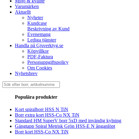
Miljö & kvalité
Varumärken
Aktuellt
Nyheter
Kundcase
Beskrivning av Kund
Evenemang
Lediga tjänster
Handla på Gjsverktyg.se
Köpvillkor
PDF-Faktura
Personuppgiftspolicy
Om Cookies
Nyhetsbrev
Sök
efter:
Populära produkter
Kort spiralborr HSS N TiN
Borr extra kort HSS-Co NX TiN
Standard HM SuperV borr 5xD med invändig kylning
Gängtapp Spiral Metrisk Grön HSS-E N ånganlöpt
Borr kort HSS-Co NX TiN