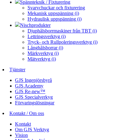
Spännteknik / Fixturering
Svarvchuckar och fixturering
Mekanisk uppspänning (i)
Hydraulisk uppspänning (i)
Nischprodukter
Djuphålsborrmaskiner från TBT (i)
Lettringsverktyg (i)
Tryck- och Rullpoleringsverktyg (i)
Långhålsborrar (i)
Märkverktyg (i)
Mätverktyg (i)
Tjänster
GJS Ingenjörsbyrå
GJS Academy
GJS Re-new™
GJS Specialverkyg
Förvaringslösningar
Kontakt / Om oss
Kontakt
Om GJS Verktyg
Vision