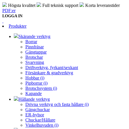
Högsta kvalitet
Full teknisk support
Korta leveranstider
PDF:er
LOGGA IN
Produkter
Skärande verktyg
Borrar
Pinnfräsar
Gängtappar
Brotschar
Svarvning
Driftverktyg, fyrkant/sexkant
Försänkare & gradverktyg
Hobbar (i)
Pipborrar (i)
Brotschsystem (i)
Kapande
Hållande verktyg
Drivna verktyg och fasta hållare (i)
Gängchuckar
ER-hylsor
Chuckar/Hållare
Vinkelhuvuden (i)