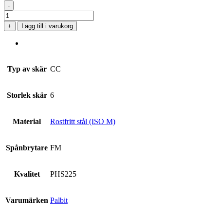
-
CCMT
060204-
+
Lägg till i varukorg
FM
PHS225
mängd
Typ av skär
CC
Storlek skär
6
Material
Rostfritt stål (ISO M)
Spånbrytare
FM
Kvalitet
PHS225
Varumärken
Palbit