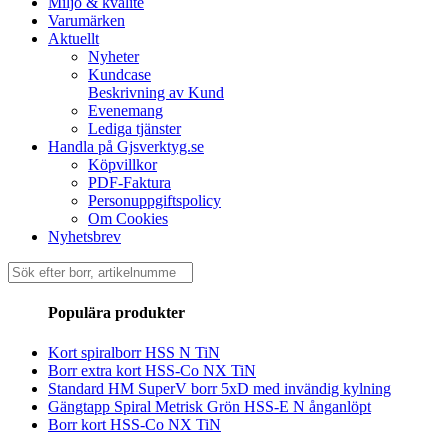
Miljö & kvalité
Varumärken
Aktuellt
Nyheter
Kundcase
Beskrivning av Kund
Evenemang
Lediga tjänster
Handla på Gjsverktyg.se
Köpvillkor
PDF-Faktura
Personuppgiftspolicy
Om Cookies
Nyhetsbrev
Sök
efter:
Populära produkter
Kort spiralborr HSS N TiN
Borr extra kort HSS-Co NX TiN
Standard HM SuperV borr 5xD med invändig kylning
Gängtapp Spiral Metrisk Grön HSS-E N ånganlöpt
Borr kort HSS-Co NX TiN