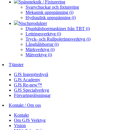
Spännteknik / Fixturering
Svarvchuckar och fixturering
Mekanisk uppspänning (i)
Hydraulisk uppspänning (i)
Nischprodukter
Djuphålsborrmaskiner från TBT (i)
Lettringsverktyg (i)
Tryck- och Rullpoleringsverktyg (i)
Långhålsborrar (i)
Märkverktyg (i)
Mätverktyg (i)
Tjänster
GJS Ingenjörsbyrå
GJS Academy
GJS Re-new™
GJS Specialverkyg
Förvaringslösningar
Kontakt / Om oss
Kontakt
Om GJS Verktyg
Vision