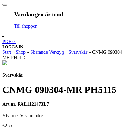
Varukorgen är tom!
Till shoppen
PDF:er
LOGGA IN
Start
»
Shop
»
Skärande Verktyg
»
Svarvskär
»
CNMG 090304-
MR PH5115
Svarvskär
CNMG 090304-MR PH5115
Art.nr. PAL1121473L7
Visa mer
Visa mindre
62
kr