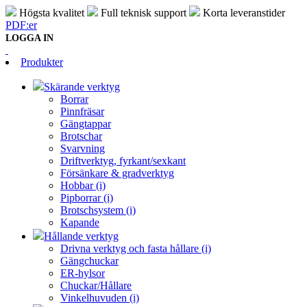
Högsta kvalitet
Full teknisk support
Korta leveranstider
PDF:er
LOGGA IN
Produkter
Skärande verktyg
Borrar
Pinnfräsar
Gängtappar
Brotschar
Svarvning
Driftverktyg, fyrkant/sexkant
Försänkare & gradverktyg
Hobbar (i)
Pipborrar (i)
Brotschsystem (i)
Kapande
Hållande verktyg
Drivna verktyg och fasta hållare (i)
Gängchuckar
ER-hylsor
Chuckar/Hållare
Vinkelhuvuden (i)