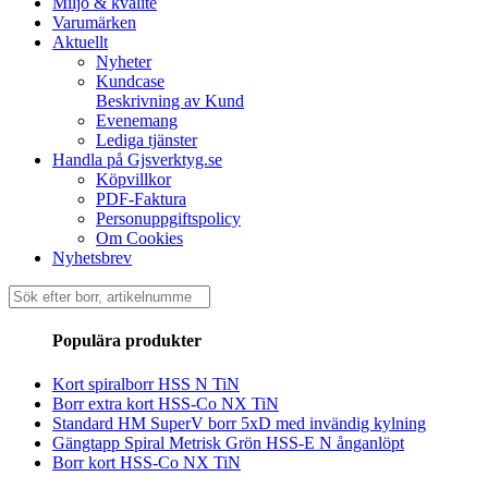
Miljö & kvalité
Varumärken
Aktuellt
Nyheter
Kundcase
Beskrivning av Kund
Evenemang
Lediga tjänster
Handla på Gjsverktyg.se
Köpvillkor
PDF-Faktura
Personuppgiftspolicy
Om Cookies
Nyhetsbrev
Sök
efter:
Populära produkter
Kort spiralborr HSS N TiN
Borr extra kort HSS-Co NX TiN
Standard HM SuperV borr 5xD med invändig kylning
Gängtapp Spiral Metrisk Grön HSS-E N ånganlöpt
Borr kort HSS-Co NX TiN