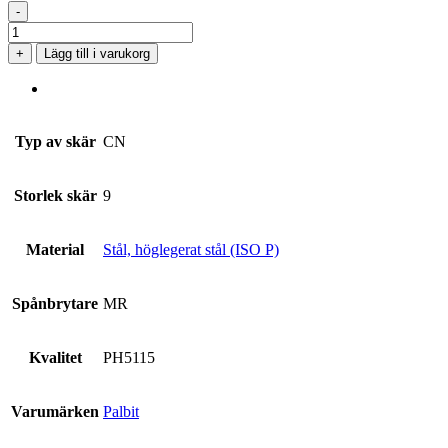
-
CNMG
090304-
+
Lägg till i varukorg
MR
PH5115
mängd
Typ av skär
CN
Storlek skär
9
Material
Stål, höglegerat stål (ISO P)
Spånbrytare
MR
Kvalitet
PH5115
Varumärken
Palbit