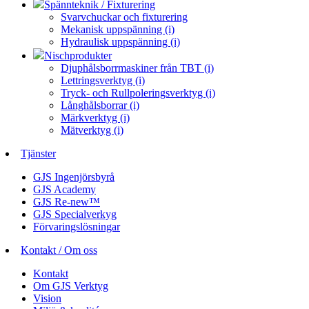
Spännteknik / Fixturering
Svarvchuckar och fixturering
Mekanisk uppspänning (i)
Hydraulisk uppspänning (i)
Nischprodukter
Djuphålsborrmaskiner från TBT (i)
Lettringsverktyg (i)
Tryck- och Rullpoleringsverktyg (i)
Långhålsborrar (i)
Märkverktyg (i)
Mätverktyg (i)
Tjänster
GJS Ingenjörsbyrå
GJS Academy
GJS Re-new™
GJS Specialverkyg
Förvaringslösningar
Kontakt / Om oss
Kontakt
Om GJS Verktyg
Vision