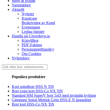
Miljö & kvalité
Varumärken
Aktuellt
Nyheter
Kundcase
Beskrivning av Kund
Evenemang
Lediga tjänster
Handla på Gjsverktyg.se
Köpvillkor
PDF-Faktura
Personuppgiftspolicy
Om Cookies
Nyhetsbrev
Sök
efter:
Populära produkter
Kort spiralborr HSS N TiN
Borr extra kort HSS-Co NX TiN
Standard HM SuperV borr 5xD med invändig kylning
Gängtapp Spiral Metrisk Grön HSS-E N ånganlöpt
Borr kort HSS-Co NX TiN