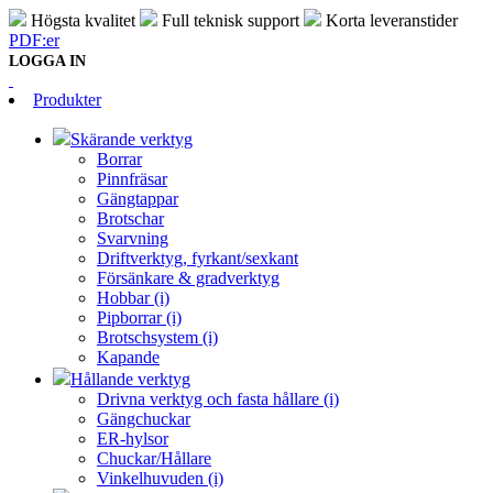
Högsta kvalitet
Full teknisk support
Korta leveranstider
PDF:er
LOGGA IN
Produkter
Skärande verktyg
Borrar
Pinnfräsar
Gängtappar
Brotschar
Svarvning
Driftverktyg, fyrkant/sexkant
Försänkare & gradverktyg
Hobbar (i)
Pipborrar (i)
Brotschsystem (i)
Kapande
Hållande verktyg
Drivna verktyg och fasta hållare (i)
Gängchuckar
ER-hylsor
Chuckar/Hållare
Vinkelhuvuden (i)