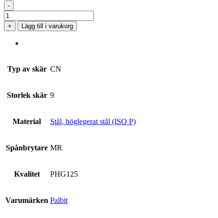
-
CNMG
090308-
+
Lägg till i varukorg
MR
PHG125
mängd
Typ av skär
CN
Storlek skär
9
Material
Stål, höglegerat stål (ISO P)
Spånbrytare
MR
Kvalitet
PHG125
Varumärken
Palbit