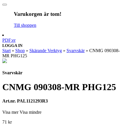
Varukorgen är tom!
Till shoppen
PDF:er
LOGGA IN
Start
»
Shop
»
Skärande Verktyg
»
Svarvskär
»
CNMG 090308-
MR PHG125
Svarvskär
CNMG 090308-MR PHG125
Art.nr. PAL1121293R3
Visa mer
Visa mindre
71
kr