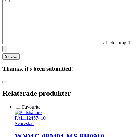
Ladda upp fil
Thanks, it's been submitted!
Relaterade produkter
Favourite
PAL112457410
Svarvskär
WNMG 080404-MS PH0910