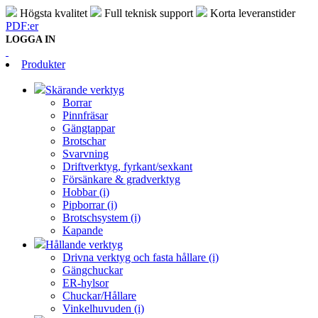
Högsta kvalitet
Full teknisk support
Korta leveranstider
PDF:er
LOGGA IN
Produkter
Skärande verktyg
Borrar
Pinnfräsar
Gängtappar
Brotschar
Svarvning
Driftverktyg, fyrkant/sexkant
Försänkare & gradverktyg
Hobbar (i)
Pipborrar (i)
Brotschsystem (i)
Kapande
Hållande verktyg
Drivna verktyg och fasta hållare (i)
Gängchuckar
ER-hylsor
Chuckar/Hållare
Vinkelhuvuden (i)