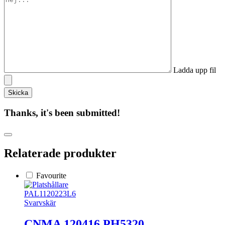
Ladda upp fil
Thanks, it's been submitted!
Relaterade produkter
Favourite
PAL1120223L6
Svarvskär
CNMA 120416 PH5320