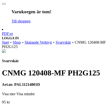
Varukorgen är tom!
Till shoppen
PDF:er
LOGGA IN
Start
»
Shop
»
Skärande Verktyg
»
Svarvskär
»
CNMG 120408-MF
PH2G125
Svarvskär
CNMG 120408-MF PH2G125
Art.nr. PAL11214801D
Visa mer
Visa mindre
95
kr