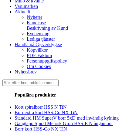
Miljö & kvalité
Varumärken
Aktuellt
Nyheter
Kundcase
Beskrivning av Kund
Evenemang
Lediga tjänster
Handla på Gjsverktyg.se
Köpvillkor
PDF-Faktura
Personuppgiftspolicy
Om Cookies
Nyhetsbrev
Sök
efter:
Populära produkter
Kort spiralborr HSS N TiN
Borr extra kort HSS-Co NX TiN
Standard HM SuperV borr 5xD med invändig kylning
Gängtapp Spiral Metrisk Grön HSS-E N ånganlöpt
Borr kort HSS-Co NX TiN