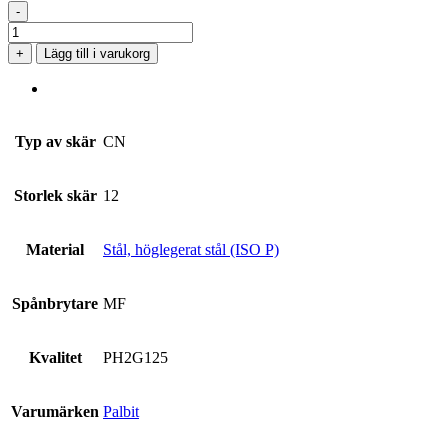
-
CNMG
120408-
+
Lägg till i varukorg
MF
PH2G125
mängd
Typ av skär
CN
Storlek skär
12
Material
Stål, höglegerat stål (ISO P)
Spånbrytare
MF
Kvalitet
PH2G125
Varumärken
Palbit