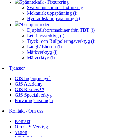
Spännteknik / Fixturering
Svarvchuckar och fixturering
Mekanisk uppspänning (i)
Hydraulisk uppspänning (i)
Nischprodukter
Djuphålsborrmaskiner från TBT (i)
Lettringsverktyg (i)
Tryck- och Rullpoleringsverktyg (i)
Långhålsborrar (i)
Märkverktyg (i)
Mätverktyg (i)
Tjänster
GJS Ingenjörsbyrå
GJS Academy
GJS Re-new™
GJS Specialverkyg
Förvaringslösningar
Kontakt / Om oss
Kontakt
Om GJS Verktyg
Vision