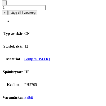
-
CNMG
120416-
+
Lägg till i varukorg
HR
PH5705
mängd
Typ av skär
CN
Storlek skär
12
Material
Gjutjärn (ISO K)
Spånbrytare
HR
Kvalitet
PH5705
Varumärken
Palbit