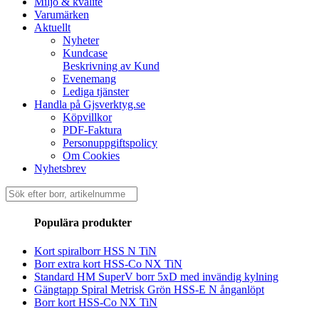
Miljö & kvalité
Varumärken
Aktuellt
Nyheter
Kundcase
Beskrivning av Kund
Evenemang
Lediga tjänster
Handla på Gjsverktyg.se
Köpvillkor
PDF-Faktura
Personuppgiftspolicy
Om Cookies
Nyhetsbrev
Sök
efter:
Populära produkter
Kort spiralborr HSS N TiN
Borr extra kort HSS-Co NX TiN
Standard HM SuperV borr 5xD med invändig kylning
Gängtapp Spiral Metrisk Grön HSS-E N ånganlöpt
Borr kort HSS-Co NX TiN