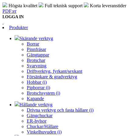
Högsta kvalitet
Full teknisk support
Korta leveranstider
PDF:er
LOGGA IN
Produkter
Skärande verktyg
Borrar
Pinnfräsar
Gängtappar
Brotschar
Svarvning
Driftverktyg, fyrkant/sexkant
Försänkare & gradverktyg
Hobbar (i)
Pipborrar (i)
Brotschsystem (i)
Kapande
Hållande verktyg
Drivna verktyg och fasta hållare (i)
Gängchuckar
ER-hylsor
Chuckar/Hållare
Vinkelhuvuden (i)