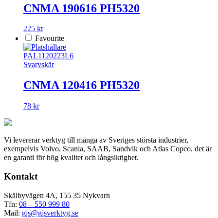
CNMA 190616 PH5320
225 kr
Favourite
PAL1120223L6
Svarvskär
CNMA 120416 PH5320
78 kr
Vi levererar verktyg till många av Sveriges största industrier,
exempelvis Volvo, Scania, SAAB, Sandvik och Atlas Copco, det är
en garanti för hög kvalitet och långsiktighet.
Kontakt
Skälbyvägen 4A, 155 35 Nykvarn
Tfn:
08 – 550 999 80
Mail:
gjs@gjsverktyg.se