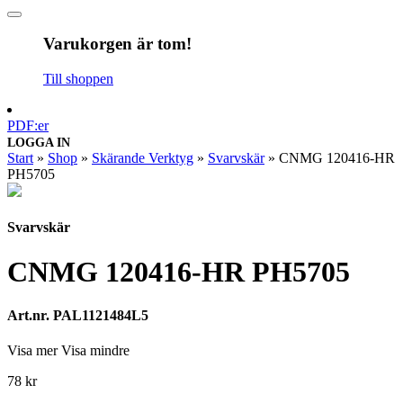
Varukorgen är tom!
Till shoppen
PDF:er
LOGGA IN
Start
»
Shop
»
Skärande Verktyg
»
Svarvskär
»
CNMG 120416-HR
PH5705
Svarvskär
CNMG 120416-HR PH5705
Art.nr. PAL1121484L5
Visa mer
Visa mindre
78
kr