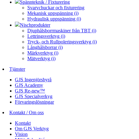
Spännteknik / Fixturering
Svarvchuckar och fixturering
Mekanisk uppspänning (i)
Hydraulisk uppspänning (i)
Nischprodukter
Djuphålsborrmaskiner från TBT (i)
Lettringsverktyg (i)
Tryck- och Rullpoleringsverktyg (i)
Långhålsborrar (i)
Märkverktyg (i)
Mätverktyg (i)
Tjänster
GJS Ingenjörsbyrå
GJS Academy
GJS Re-new™
GJS Specialverkyg
Förvaringslösningar
Kontakt / Om oss
Kontakt
Om GJS Verktyg
Vision