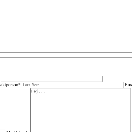
aktperson*
Ema