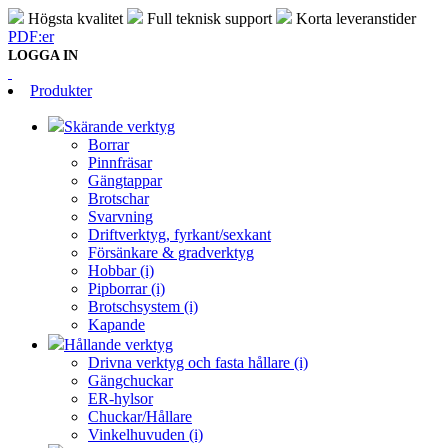
Högsta kvalitet
Full teknisk support
Korta leveranstider
PDF:er
LOGGA IN
Produkter
Skärande verktyg
Borrar
Pinnfräsar
Gängtappar
Brotschar
Svarvning
Driftverktyg, fyrkant/sexkant
Försänkare & gradverktyg
Hobbar (i)
Pipborrar (i)
Brotschsystem (i)
Kapande
Hållande verktyg
Drivna verktyg och fasta hållare (i)
Gängchuckar
ER-hylsor
Chuckar/Hållare
Vinkelhuvuden (i)