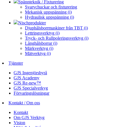
Spännteknik / Fixturering
Svarvchuckar och fixturering
Mekanisk uppspänning (i)
Hydraulisk uppspänning (i)
Nischprodukter
Djuphålsborrmaskiner från TBT (i)
Lettringsverktyg (i)
Tryck- och Rullpoleringsverktyg (i)
Långhålsborrar (i)
Märkverktyg (i)
Mätverktyg (i)
Tjänster
GJS Ingenjörsbyrå
GJS Academy
GJS Re-new™
GJS Specialverkyg
Förvaringslösningar
Kontakt / Om oss
Kontakt
Om GJS Verktyg
Vision