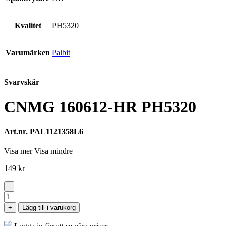
Kvalitet
PH5320
Varumärken
Palbit
Svarvskär
CNMG 160612-HR PH5320
Art.nr. PAL1121358L6
Visa mer
Visa mindre
149
kr
-
CNMG
160612-
+
Lägg till i varukorg
HR
PH5320