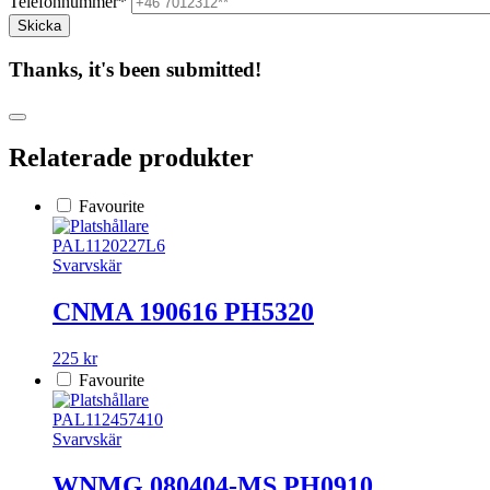
Telefonnummer*
Thanks, it's been submitted!
Relaterade produkter
Favourite
PAL1120227L6
Svarvskär
CNMA 190616 PH5320
225 kr
Favourite
PAL112457410
Svarvskär
WNMG 080404-MS PH0910