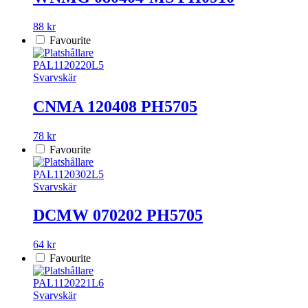
88 kr
Favourite
PAL1120220L5
Svarvskär
CNMA 120408 PH5705
78 kr
Favourite
PAL1120302L5
Svarvskär
DCMW 070202 PH5705
64 kr
Favourite
PAL1120221L6
Svarvskär