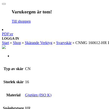
Varukorgen är tom!
Till shoppen
PDF:er
LOGGA IN
Start
»
Shop
»
Skärande Verktyg
»
Svarvskär
»
CNMG 160612-HR 
Typ av skär
CN
Storlek skär
16
Material
Gjutjärn (ISO K)
Spånbrytare
HR