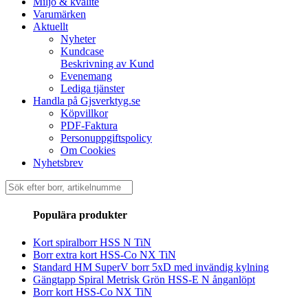
Miljö & kvalité
Varumärken
Aktuellt
Nyheter
Kundcase
Beskrivning av Kund
Evenemang
Lediga tjänster
Handla på Gjsverktyg.se
Köpvillkor
PDF-Faktura
Personuppgiftspolicy
Om Cookies
Nyhetsbrev
Sök
efter:
Populära produkter
Kort spiralborr HSS N TiN
Borr extra kort HSS-Co NX TiN
Standard HM SuperV borr 5xD med invändig kylning
Gängtapp Spiral Metrisk Grön HSS-E N ånganlöpt
Borr kort HSS-Co NX TiN