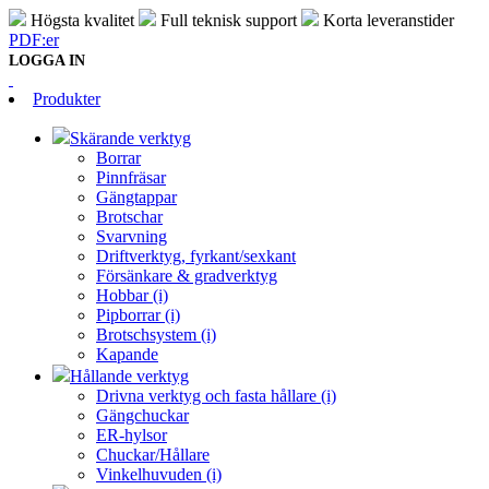
Högsta kvalitet
Full teknisk support
Korta leveranstider
PDF:er
LOGGA IN
Produkter
Skärande verktyg
Borrar
Pinnfräsar
Gängtappar
Brotschar
Svarvning
Driftverktyg, fyrkant/sexkant
Försänkare & gradverktyg
Hobbar (i)
Pipborrar (i)
Brotschsystem (i)
Kapande
Hållande verktyg
Drivna verktyg och fasta hållare (i)
Gängchuckar
ER-hylsor
Chuckar/Hållare
Vinkelhuvuden (i)