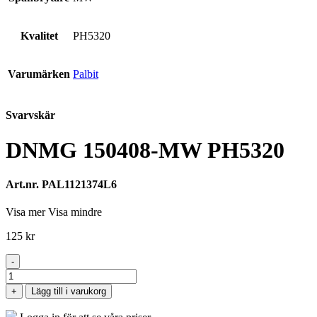
Kvalitet
PH5320
Varumärken
Palbit
Svarvskär
DNMG 150408-MW PH5320
Art.nr. PAL1121374L6
Visa mer
Visa mindre
125
kr
-
DNMG
150408-
+
Lägg till i varukorg
MW
PH5320