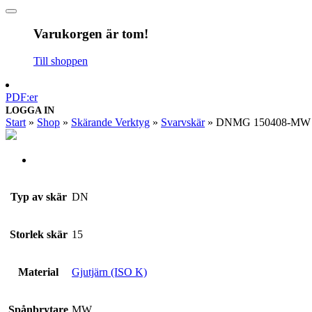
Varukorgen är tom!
Till shoppen
PDF:er
LOGGA IN
Start
»
Shop
»
Skärande Verktyg
»
Svarvskär
»
DNMG 150408-MW 
Typ av skär
DN
Storlek skär
15
Material
Gjutjärn (ISO K)
Spånbrytare
MW