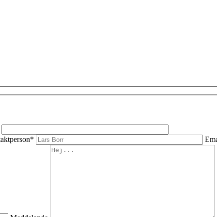
aktperson*
Ema