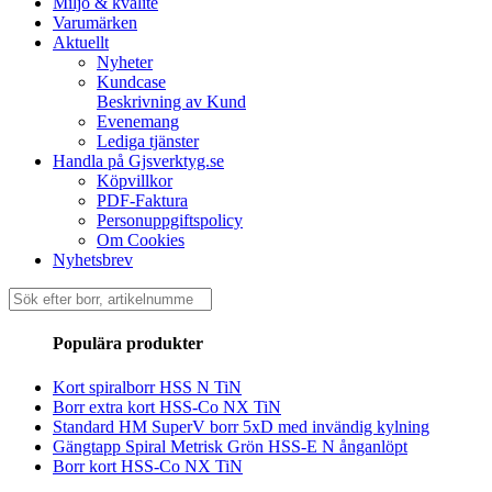
Miljö & kvalité
Varumärken
Aktuellt
Nyheter
Kundcase
Beskrivning av Kund
Evenemang
Lediga tjänster
Handla på Gjsverktyg.se
Köpvillkor
PDF-Faktura
Personuppgiftspolicy
Om Cookies
Nyhetsbrev
Sök
efter:
Populära produkter
Kort spiralborr HSS N TiN
Borr extra kort HSS-Co NX TiN
Standard HM SuperV borr 5xD med invändig kylning
Gängtapp Spiral Metrisk Grön HSS-E N ånganlöpt
Borr kort HSS-Co NX TiN