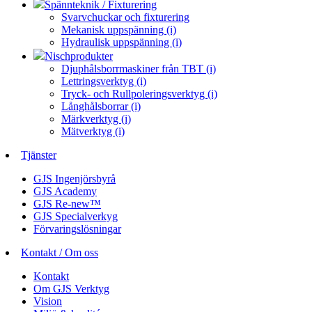
Spännteknik / Fixturering
Svarvchuckar och fixturering
Mekanisk uppspänning (i)
Hydraulisk uppspänning (i)
Nischprodukter
Djuphålsborrmaskiner från TBT (i)
Lettringsverktyg (i)
Tryck- och Rullpoleringsverktyg (i)
Långhålsborrar (i)
Märkverktyg (i)
Mätverktyg (i)
Tjänster
GJS Ingenjörsbyrå
GJS Academy
GJS Re-new™
GJS Specialverkyg
Förvaringslösningar
Kontakt / Om oss
Kontakt
Om GJS Verktyg
Vision