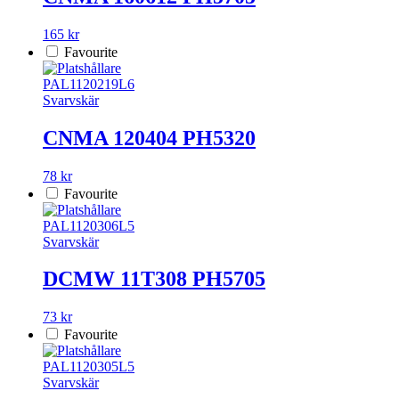
165 kr
Favourite
PAL1120219L6
Svarvskär
CNMA 120404 PH5320
78 kr
Favourite
PAL1120306L5
Svarvskär
DCMW 11T308 PH5705
73 kr
Favourite
PAL1120305L5
Svarvskär