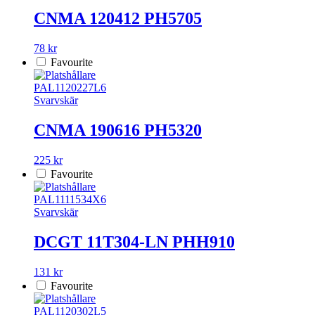
CNMA 120412 PH5705
78 kr
Favourite
PAL1120227L6
Svarvskär
CNMA 190616 PH5320
225 kr
Favourite
PAL1111534X6
Svarvskär
DCGT 11T304-LN PHH910
131 kr
Favourite
PAL1120302L5