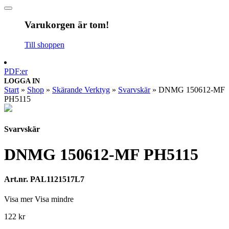
Varukorgen är tom!
Till shoppen
PDF:er
LOGGA IN
Start
»
Shop
»
Skärande Verktyg
»
Svarvskär
»
DNMG 150612-MF
PH5115
Svarvskär
DNMG 150612-MF PH5115
Art.nr. PAL1121517L7
Visa mer
Visa mindre
122
kr