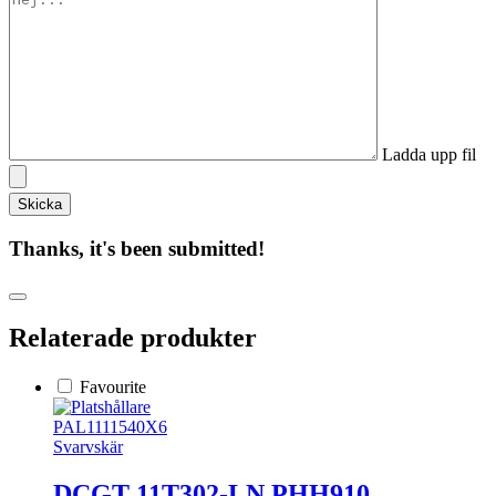
Ladda upp fil
Thanks, it's been submitted!
Relaterade produkter
Favourite
PAL1111540X6
Svarvskär
DCGT 11T302-LN PHH910