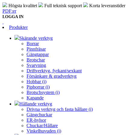
Högsta kvalitet
Full teknisk support
Korta leveranstider
PDF:er
LOGGA IN
Produkter
Skärande verktyg
Borrar
Pinnfräsar
Gängtappar
Brotschar
Svarvning
Driftverktyg, fyrkant/sexkant
Försänkare & gradverktyg
Hobbar (i)
Pipborrar (i)
Brotschsystem (i)
Kapande
Hållande verktyg
Drivna verktyg och fasta hållare (i)
Gängchuckar
ER-hylsor
Chuckar/Hållare
Vinkelhuvuden (i)