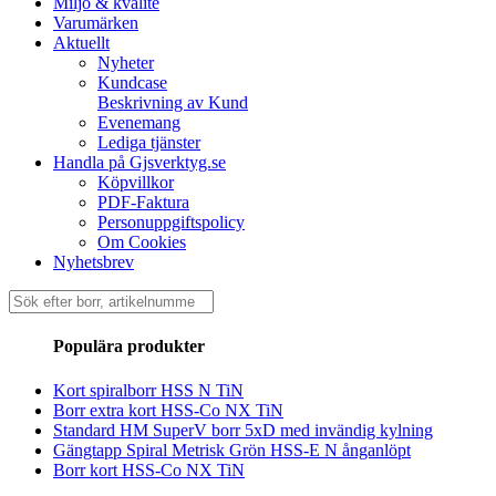
Miljö & kvalité
Varumärken
Aktuellt
Nyheter
Kundcase
Beskrivning av Kund
Evenemang
Lediga tjänster
Handla på Gjsverktyg.se
Köpvillkor
PDF-Faktura
Personuppgiftspolicy
Om Cookies
Nyhetsbrev
Sök
efter:
Populära produkter
Kort spiralborr HSS N TiN
Borr extra kort HSS-Co NX TiN
Standard HM SuperV borr 5xD med invändig kylning
Gängtapp Spiral Metrisk Grön HSS-E N ånganlöpt
Borr kort HSS-Co NX TiN