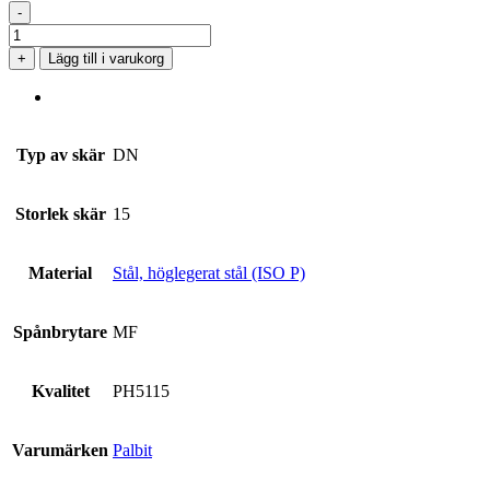
-
DNMG
150612-
+
Lägg till i varukorg
MF
PH5115
mängd
Typ av skär
DN
Storlek skär
15
Material
Stål, höglegerat stål (ISO P)
Spånbrytare
MF
Kvalitet
PH5115
Varumärken
Palbit