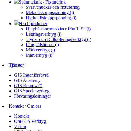
Spännteknik / Fixturering
Svarvchuckar och fixturering
Mekanisk uppspänning (i)
Hydraulisk uppspänning (i)
Nischprodukter
Djuphålsborrmaskiner från TBT (i)
Lettringsverktyg (i)
Tryck- och Rullpoleringsverktyg (i)
Långhålsborrar (i)
Märkverktyg (i)
Mätverktyg (i)
Tjänster
GJS Ingenjörsbyrå
GJS Academy
GJS Re-new™
GJS Specialverkyg
Förvaringslösningar
Kontakt / Om oss
Kontakt
Om GJS Verktyg
Vision