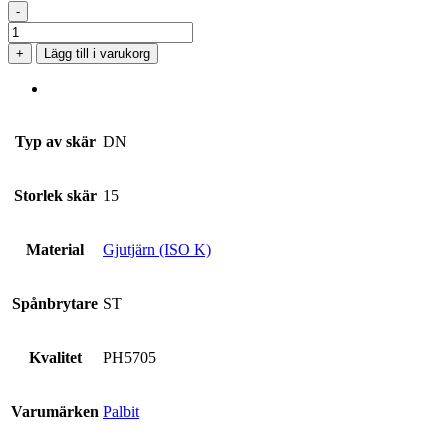
-
DNMG
150616-
+
Lägg till i varukorg
ST
PH5705
mängd
Typ av skär
DN
Storlek skär
15
Material
Gjutjärn (ISO K)
Spånbrytare
ST
Kvalitet
PH5705
Varumärken
Palbit