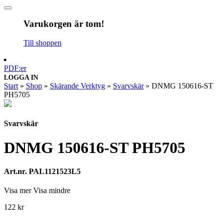
Varukorgen är tom!
Till shoppen
PDF:er
LOGGA IN
Start
»
Shop
»
Skärande Verktyg
»
Svarvskär
»
DNMG 150616-ST
PH5705
Svarvskär
DNMG 150616-ST PH5705
Art.nr. PAL1121523L5
Visa mer
Visa mindre
122
kr