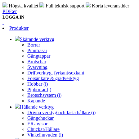
Högsta kvalitet
Full teknisk support
Korta leveranstider
PDF:er
LOGGA IN
Produkter
Skärande verktyg
Borrar
Pinnfräsar
Gängtappar
Brotschar
Svarvning
Driftverktyg, fyrkant/sexkant
Försänkare & gradverktyg
Hobbar (i)
Pipborrar (i)
Brotschsystem (i)
Kapande
Hållande verktyg
Drivna verktyg och fasta hållare (i)
Gängchuckar
ER-hylsor
Chuckar/Hållare
Vinkelhuvuden (i)