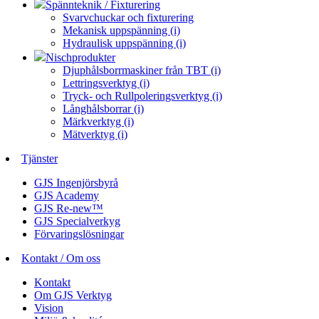
Spännteknik / Fixturering
Svarvchuckar och fixturering
Mekanisk uppspänning (i)
Hydraulisk uppspänning (i)
Nischprodukter
Djuphålsborrmaskiner från TBT (i)
Lettringsverktyg (i)
Tryck- och Rullpoleringsverktyg (i)
Långhålsborrar (i)
Märkverktyg (i)
Mätverktyg (i)
Tjänster
GJS Ingenjörsbyrå
GJS Academy
GJS Re-new™
GJS Specialverkyg
Förvaringslösningar
Kontakt / Om oss
Kontakt
Om GJS Verktyg
Vision