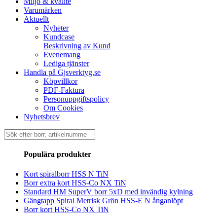
Miljö & kvalité
Varumärken
Aktuellt
Nyheter
Kundcase
Beskrivning av Kund
Evenemang
Lediga tjänster
Handla på Gjsverktyg.se
Köpvillkor
PDF-Faktura
Personuppgiftspolicy
Om Cookies
Nyhetsbrev
Sök
efter:
Populära produkter
Kort spiralborr HSS N TiN
Borr extra kort HSS-Co NX TiN
Standard HM SuperV borr 5xD med invändig kylning
Gängtapp Spiral Metrisk Grön HSS-E N ånganlöpt
Borr kort HSS-Co NX TiN