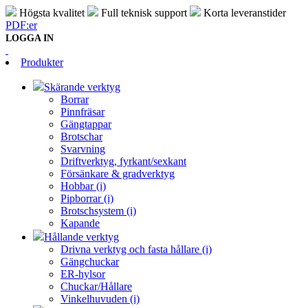
Högsta kvalitet
Full teknisk support
Korta leveranstider
PDF:er
LOGGA IN
Produkter
Skärande verktyg
Borrar
Pinnfräsar
Gängtappar
Brotschar
Svarvning
Driftverktyg, fyrkant/sexkant
Försänkare & gradverktyg
Hobbar (i)
Pipborrar (i)
Brotschsystem (i)
Kapande
Hållande verktyg
Drivna verktyg och fasta hållare (i)
Gängchuckar
ER-hylsor
Chuckar/Hållare
Vinkelhuvuden (i)