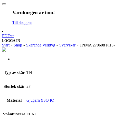
Varukorgen är tom!
Till shoppen
PDF:er
LOGGA IN
Start
»
Shop
»
Skärande Verktyg
»
Svarvskär
»
TNMA 270608 PH5
Typ av skär
TN
Storlek skär
27
Material
Gjutjärn (ISO K)
Spånbrytare
FLAT