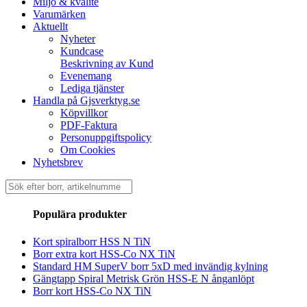
Miljö & kvalité
Varumärken
Aktuellt
Nyheter
Kundcase
Beskrivning av Kund
Evenemang
Lediga tjänster
Handla på Gjsverktyg.se
Köpvillkor
PDF-Faktura
Personuppgiftspolicy
Om Cookies
Nyhetsbrev
Sök
efter:
Populära produkter
Kort spiralborr HSS N TiN
Borr extra kort HSS-Co NX TiN
Standard HM SuperV borr 5xD med invändig kylning
Gängtapp Spiral Metrisk Grön HSS-E N ånganlöpt
Borr kort HSS-Co NX TiN