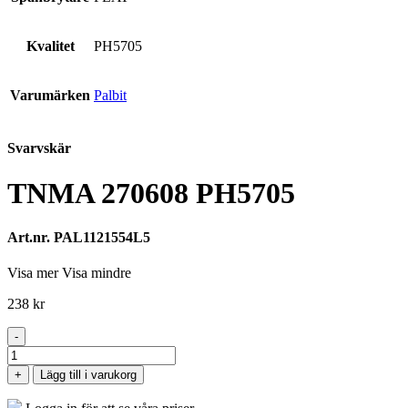
Kvalitet
PH5705
Varumärken
Palbit
Svarvskär
TNMA 270608 PH5705
Art.nr. PAL1121554L5
Visa mer
Visa mindre
238
kr
-
TNMA
270608
+
Lägg till i varukorg
PH5705
mängd