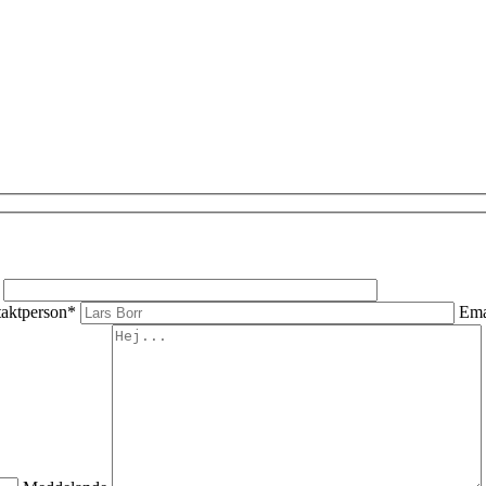
aktperson*
Ema