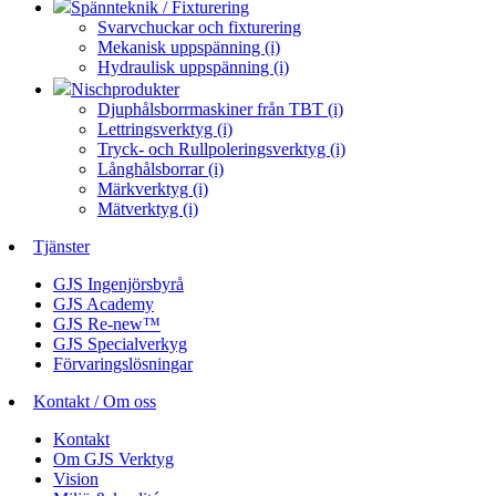
Spännteknik / Fixturering
Svarvchuckar och fixturering
Mekanisk uppspänning (i)
Hydraulisk uppspänning (i)
Nischprodukter
Djuphålsborrmaskiner från TBT (i)
Lettringsverktyg (i)
Tryck- och Rullpoleringsverktyg (i)
Långhålsborrar (i)
Märkverktyg (i)
Mätverktyg (i)
Tjänster
GJS Ingenjörsbyrå
GJS Academy
GJS Re-new™
GJS Specialverkyg
Förvaringslösningar
Kontakt / Om oss
Kontakt
Om GJS Verktyg
Vision