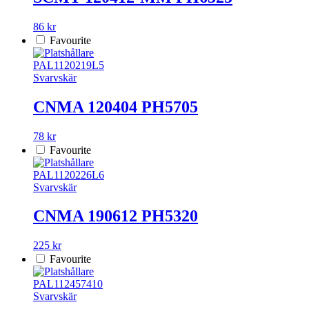
86 kr
Favourite
PAL1120219L5
Svarvskär
CNMA 120404 PH5705
78 kr
Favourite
PAL1120226L6
Svarvskär
CNMA 190612 PH5320
225 kr
Favourite
PAL112457410
Svarvskär