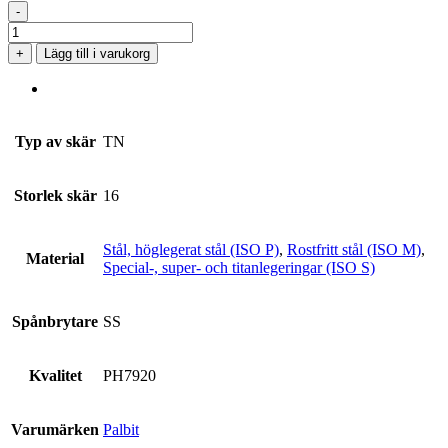
-
TNMG
160404-
+
Lägg till i varukorg
SS
PH7920
mängd
Typ av skär
TN
Storlek skär
16
Stål, höglegerat stål (ISO P)
,
Rostfritt stål (ISO M)
,
Material
Special-, super- och titanlegeringar (ISO S)
Spånbrytare
SS
Kvalitet
PH7920
Varumärken
Palbit