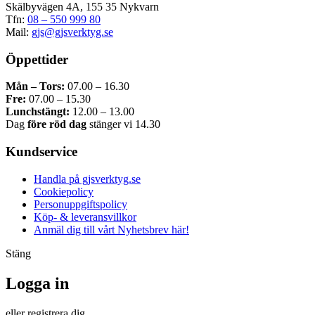
Skälbyvägen 4A, 155 35 Nykvarn
Tfn:
08 – 550 999 80
Mail:
gjs@gjsverktyg.se
Öppettider
Mån – Tors:
07.00 – 16.30
Fre:
07.00 – 15.30
Lunchstängt:
12.00 – 13.00
Dag
före röd dag
stänger vi 14.30
Kundservice
Handla på gjsverktyg.se
Cookiepolicy
Personuppgiftspolicy
Köp- & leveransvillkor
Anmäl dig till vårt Nyhetsbrev här!
Stäng
Logga in
eller registrera dig