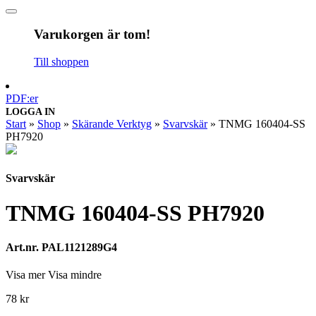
Varukorgen är tom!
Till shoppen
PDF:er
LOGGA IN
Start
»
Shop
»
Skärande Verktyg
»
Svarvskär
»
TNMG 160404-SS
PH7920
Svarvskär
TNMG 160404-SS PH7920
Art.nr. PAL1121289G4
Visa mer
Visa mindre
78
kr