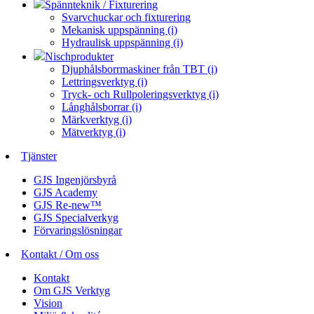
Spännteknik / Fixturering
Svarvchuckar och fixturering
Mekanisk uppspänning (i)
Hydraulisk uppspänning (i)
Nischprodukter
Djuphålsborrmaskiner från TBT (i)
Lettringsverktyg (i)
Tryck- och Rullpoleringsverktyg (i)
Långhålsborrar (i)
Märkverktyg (i)
Mätverktyg (i)
Tjänster
GJS Ingenjörsbyrå
GJS Academy
GJS Re-new™
GJS Specialverkyg
Förvaringslösningar
Kontakt / Om oss
Kontakt
Om GJS Verktyg
Vision