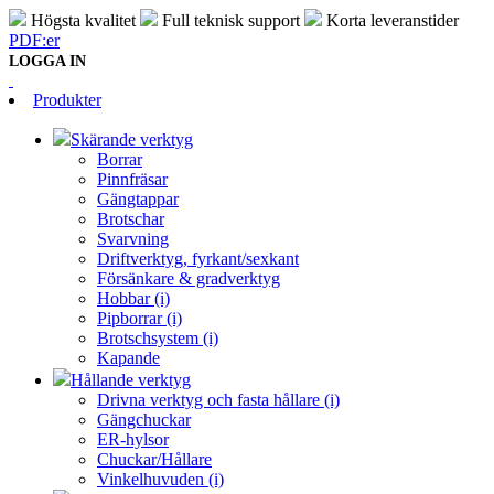
Högsta kvalitet
Full teknisk support
Korta leveranstider
PDF:er
LOGGA IN
Produkter
Skärande verktyg
Borrar
Pinnfräsar
Gängtappar
Brotschar
Svarvning
Driftverktyg, fyrkant/sexkant
Försänkare & gradverktyg
Hobbar (i)
Pipborrar (i)
Brotschsystem (i)
Kapande
Hållande verktyg
Drivna verktyg och fasta hållare (i)
Gängchuckar
ER-hylsor
Chuckar/Hållare
Vinkelhuvuden (i)