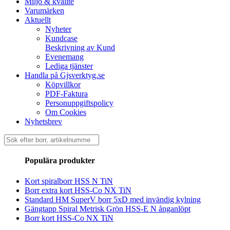
Miljö & kvalité
Varumärken
Aktuellt
Nyheter
Kundcase
Beskrivning av Kund
Evenemang
Lediga tjänster
Handla på Gjsverktyg.se
Köpvillkor
PDF-Faktura
Personuppgiftspolicy
Om Cookies
Nyhetsbrev
Sök
efter:
Populära produkter
Kort spiralborr HSS N TiN
Borr extra kort HSS-Co NX TiN
Standard HM SuperV borr 5xD med invändig kylning
Gängtapp Spiral Metrisk Grön HSS-E N ånganlöpt
Borr kort HSS-Co NX TiN