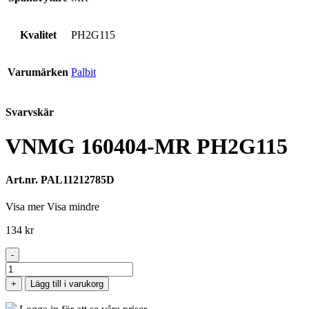
Kvalitet
PH2G115
Varumärken
Palbit
Svarvskär
VNMG 160404-MR PH2G115
Art.nr. PAL11212785D
Visa mer
Visa mindre
134
kr
-
VNMG
160404-
+
Lägg till i varukorg
MR
PH2G115