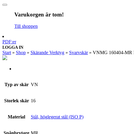
Varukorgen är tom!
Till shoppen
PDF:er
LOGGA IN
Start
»
Shop
»
Skärande Verktyg
»
Svarvskär
»
VNMG 160404-MR 
Typ av skär
VN
Storlek skär
16
Material
Stål, höglegerat stål (ISO P)
Spånbrytare
MR