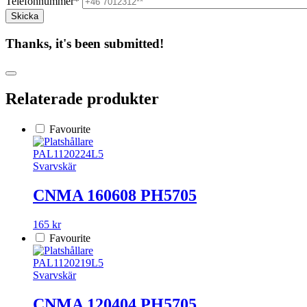
Telefonnummer*
Thanks, it's been submitted!
Relaterade produkter
Favourite
PAL1120224L5
Svarvskär
CNMA 160608 PH5705
165 kr
Favourite
PAL1120219L5
Svarvskär
CNMA 120404 PH5705