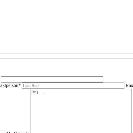
aktperson*
Ema