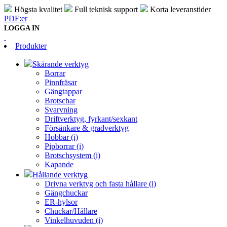
Högsta kvalitet
Full teknisk support
Korta leveranstider
PDF:er
LOGGA IN
Produkter
Skärande verktyg
Borrar
Pinnfräsar
Gängtappar
Brotschar
Svarvning
Driftverktyg, fyrkant/sexkant
Försänkare & gradverktyg
Hobbar (i)
Pipborrar (i)
Brotschsystem (i)
Kapande
Hållande verktyg
Drivna verktyg och fasta hållare (i)
Gängchuckar
ER-hylsor
Chuckar/Hållare
Vinkelhuvuden (i)