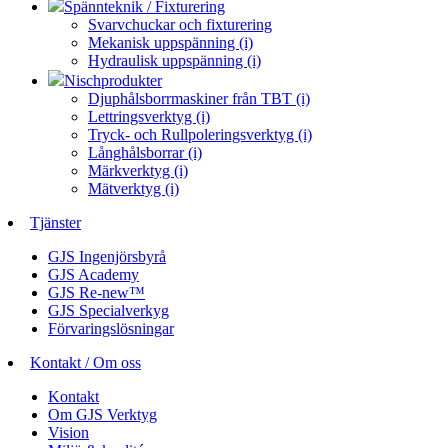
Spännteknik / Fixturering
Svarvchuckar och fixturering
Mekanisk uppspänning (i)
Hydraulisk uppspänning (i)
Nischprodukter
Djuphålsborrmaskiner från TBT (i)
Lettringsverktyg (i)
Tryck- och Rullpoleringsverktyg (i)
Långhålsborrar (i)
Märkverktyg (i)
Mätverktyg (i)
Tjänster
GJS Ingenjörsbyrå
GJS Academy
GJS Re-new™
GJS Specialverkyg
Förvaringslösningar
Kontakt / Om oss
Kontakt
Om GJS Verktyg
Vision