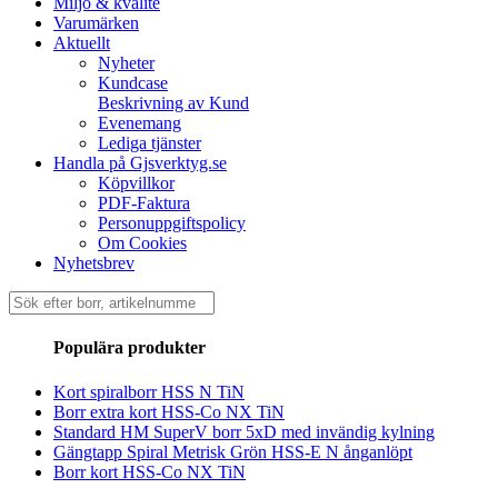
Miljö & kvalité
Varumärken
Aktuellt
Nyheter
Kundcase
Beskrivning av Kund
Evenemang
Lediga tjänster
Handla på Gjsverktyg.se
Köpvillkor
PDF-Faktura
Personuppgiftspolicy
Om Cookies
Nyhetsbrev
Sök
efter:
Populära produkter
Kort spiralborr HSS N TiN
Borr extra kort HSS-Co NX TiN
Standard HM SuperV borr 5xD med invändig kylning
Gängtapp Spiral Metrisk Grön HSS-E N ånganlöpt
Borr kort HSS-Co NX TiN