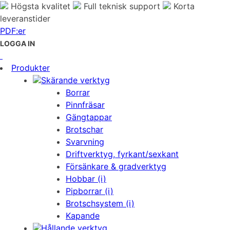
Högsta kvalitet
Full teknisk support
Korta
leveranstider
PDF:er
LOGGA IN
Produkter
Skärande verktyg
Borrar
Pinnfräsar
Gängtappar
Brotschar
Svarvning
Driftverktyg, fyrkant/sexkant
Försänkare & gradverktyg
Hobbar (i)
Pipborrar (i)
Brotschsystem (i)
Kapande
Hållande verktyg