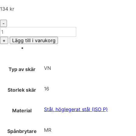
134
kr
-
VNMG
160404-
+
Lägg till i varukorg
MR
PH2G125
mängd
VN
Typ av skär
16
Storlek skär
Stål, höglegerat stål (ISO P)
Material
MR
Spånbrytare