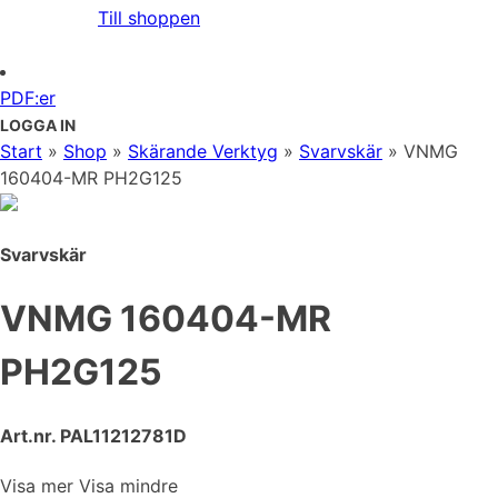
Till shoppen
PDF:er
LOGGA IN
Start
»
Shop
»
Skärande Verktyg
»
Svarvskär
»
VNMG
160404-MR PH2G125
Svarvskär
VNMG 160404-MR
PH2G125
Art.nr. PAL11212781D
Visa mer
Visa mindre