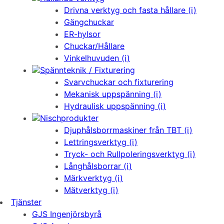
Drivna verktyg och fasta hållare (i)
Gängchuckar
ER-hylsor
Chuckar/Hållare
Vinkelhuvuden (i)
Spännteknik / Fixturering
Svarvchuckar och fixturering
Mekanisk uppspänning (i)
Hydraulisk uppspänning (i)
Nischprodukter
Djuphålsborrmaskiner från TBT (i)
Lettringsverktyg (i)
Tryck- och Rullpoleringsverktyg (i)
Långhålsborrar (i)
Märkverktyg (i)
Mätverktyg (i)
Tjänster
GJS Ingenjörsbyrå