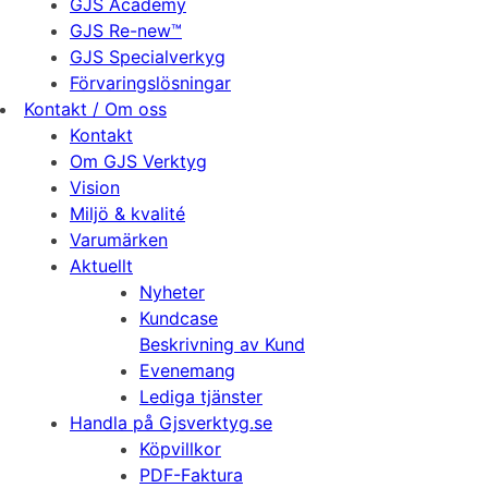
GJS Academy
GJS Re-new™
GJS Specialverkyg
Förvaringslösningar
Kontakt / Om oss
Kontakt
Om GJS Verktyg
Vision
Miljö & kvalité
Varumärken
Aktuellt
Nyheter
Kundcase
Beskrivning av Kund
Evenemang
Lediga tjänster
Handla på Gjsverktyg.se
Köpvillkor
PDF-Faktura