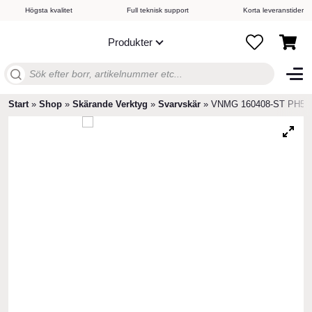
Högsta kvalitet
Full teknisk support
Korta leveranstider
Produkter
0
Sök
efter:
Start
»
Shop
»
Skärande Verktyg
»
Svarvskär
»
VNMG 160408-ST PH57