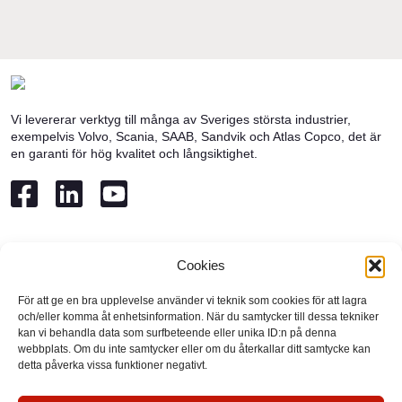
Vi levererar verktyg till många av Sveriges största industrier,
exempelvis Volvo, Scania, SAAB, Sandvik och Atlas Copco, det är
en garanti för hög kvalitet och långsiktighet.
KONTAKT
ÖPPETTIDER
Cookies
Skälbyvägen 4A, 155 35
Mån – Tors:
07.00 – 16.30
För att ge en bra upplevelse använder vi teknik som cookies för att lagra
Nykvarn
Fre:
07.00 – 15.30
och/eller komma åt enhetsinformation. När du samtycker till dessa tekniker
Tfn:
08 – 550 999 80
Lunchstängt:
12.00 – 13.00
kan vi behandla data som surfbeteende eller unika ID:n på denna
Mail:
gjs@gjsverktyg.se
Dag
före röd dag
stänger vi
webbplats. Om du inte samtycker eller om du återkallar ditt samtycke kan
14.30
detta påverka vissa funktioner negativt.