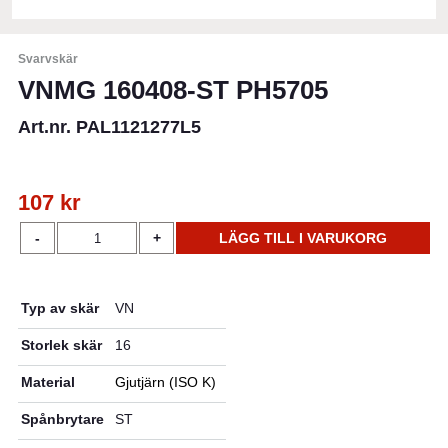
Svarvskär
VNMG 160408-ST PH5705
Art.nr. PAL1121277L5
107
kr
VNMG
-
+
LÄGG TILL I VARUKORG
160408-
ST
PH5705
Typ av skär
VN
mängd
Storlek skär
16
Material
Gjutjärn (ISO K)
Spånbrytare
ST