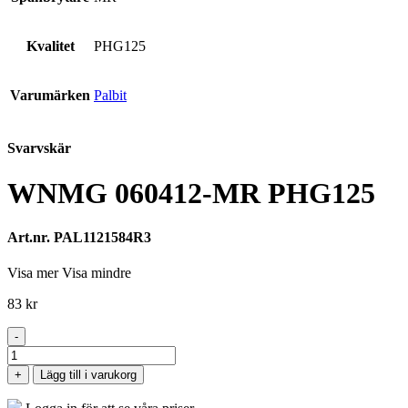
Kvalitet
PHG125
Varumärken
Palbit
Svarvskär
WNMG 060412-MR PHG125
Art.nr. PAL1121584R3
Visa mer
Visa mindre
83
kr
-
WNMG
060412-
+
Lägg till i varukorg
MR
PHG125