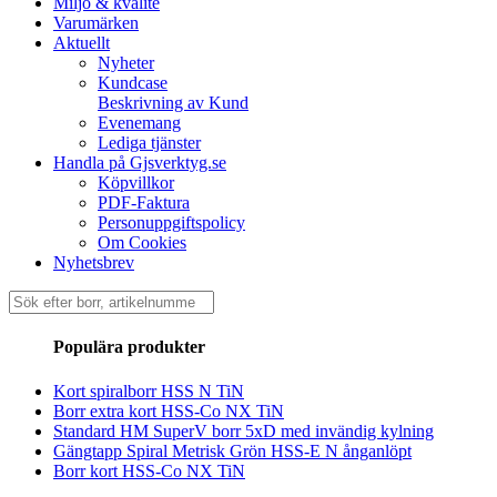
Miljö & kvalité
Varumärken
Aktuellt
Nyheter
Kundcase
Beskrivning av Kund
Evenemang
Lediga tjänster
Handla på Gjsverktyg.se
Köpvillkor
PDF-Faktura
Personuppgiftspolicy
Om Cookies
Nyhetsbrev
Sök
efter:
Populära produkter
Kort spiralborr HSS N TiN
Borr extra kort HSS-Co NX TiN
Standard HM SuperV borr 5xD med invändig kylning
Gängtapp Spiral Metrisk Grön HSS-E N ånganlöpt
Borr kort HSS-Co NX TiN