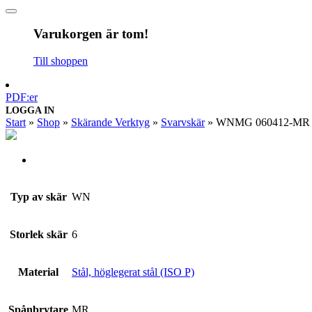
Varukorgen är tom!
Till shoppen
PDF:er
LOGGA IN
Start
»
Shop
»
Skärande Verktyg
»
Svarvskär
»
WNMG 060412-MR
Typ av skär
WN
Storlek skär
6
Material
Stål, höglegerat stål (ISO P)
Spånbrytare
MR