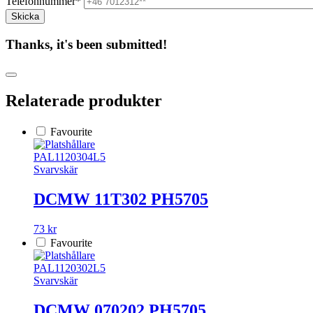
Telefonnummer*
Thanks, it's been submitted!
Relaterade produkter
Favourite
PAL1120304L5
Svarvskär
DCMW 11T302 PH5705
73 kr
Favourite
PAL1120302L5
Svarvskär
DCMW 070202 PH5705