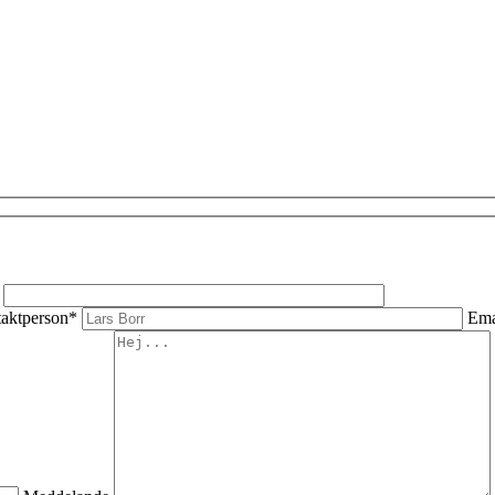
aktperson*
Ema