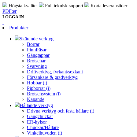
Högsta kvalitet
Full teknisk support
Korta leveranstider
PDF:er
LOGGA IN
Produkter
Skärande verktyg
Borrar
Pinnfräsar
Gängtappar
Brotschar
Svarvning
Driftverktyg, fyrkant/sexkant
Försänkare & gradverktyg
Hobbar (i)
Pipborrar (i)
Brotschsystem (i)
Kapande
Hållande verktyg
Drivna verktyg och fasta hållare (i)
Gängchuckar
ER-hylsor
Chuckar/Hållare
Vinkelhuvuden (i)