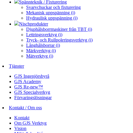
Spännteknik / Fixturering
Svarvchuckar och fixturering
Mekanisk uppspänning (i)
Hydraulisk uppspänning (i)
Nischprodukter
Djuphålsborrmaskiner från TBT (i)
Lettringsverktyg (i)
Tryck- och Rullpoleringsverktyg (i)
Långhålsborrar (i)
Märkverktyg (i)
Mätverktyg (i)
Tjänster
GJS Ingenjörsbyrå
GJS Academy
GJS Re-new™
GJS Specialverkyg
Förvaringslösningar
Kontakt / Om oss
Kontakt
Om GJS Verktyg
Vision