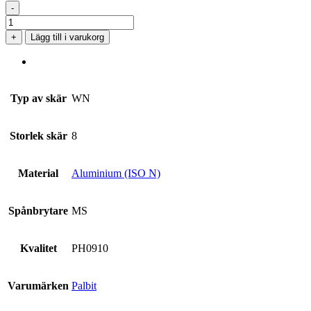
-
WNMG
080404-
+
Lägg till i varukorg
MS
PH0910
mängd
Typ av skär
WN
Storlek skär
8
Material
Aluminium (ISO N)
Spånbrytare
MS
Kvalitet
PH0910
Varumärken
Palbit