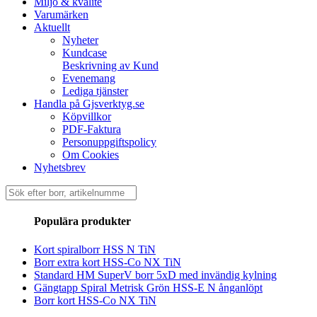
Miljö & kvalité
Varumärken
Aktuellt
Nyheter
Kundcase
Beskrivning av Kund
Evenemang
Lediga tjänster
Handla på Gjsverktyg.se
Köpvillkor
PDF-Faktura
Personuppgiftspolicy
Om Cookies
Nyhetsbrev
Sök
efter:
Populära produkter
Kort spiralborr HSS N TiN
Borr extra kort HSS-Co NX TiN
Standard HM SuperV borr 5xD med invändig kylning
Gängtapp Spiral Metrisk Grön HSS-E N ånganlöpt
Borr kort HSS-Co NX TiN