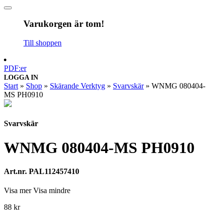
Varukorgen är tom!
Till shoppen
PDF:er
LOGGA IN
Start
»
Shop
»
Skärande Verktyg
»
Svarvskär
»
WNMG 080404-
MS PH0910
Svarvskär
WNMG 080404-MS PH0910
Art.nr. PAL112457410
Visa mer
Visa mindre
88
kr