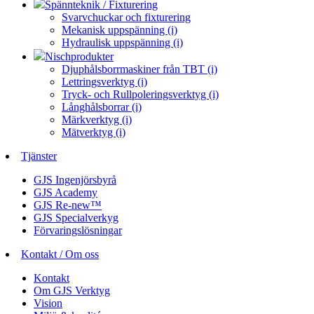
Spännteknik / Fixturering
Svarvchuckar och fixturering
Mekanisk uppspänning (i)
Hydraulisk uppspänning (i)
Nischprodukter
Djuphålsborrmaskiner från TBT (i)
Lettringsverktyg (i)
Tryck- och Rullpoleringsverktyg (i)
Långhålsborrar (i)
Märkverktyg (i)
Mätverktyg (i)
Tjänster
GJS Ingenjörsbyrå
GJS Academy
GJS Re-new™
GJS Specialverkyg
Förvaringslösningar
Kontakt / Om oss
Kontakt
Om GJS Verktyg
Vision