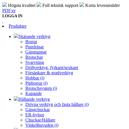
Högsta kvalitet
Full teknisk support
Korta leveranstider
PDF:er
LOGGA IN
Produkter
Skärande verktyg
Borrar
Pinnfräsar
Gängtappar
Brotschar
Svarvning
Driftverktyg, fyrkant/sexkant
Försänkare & gradverktyg
Hobbar (i)
Pipborrar (i)
Brotschsystem (i)
Kapande
Hållande verktyg
Drivna verktyg och fasta hållare (i)
Gängchuckar
ER-hylsor
Chuckar/Hållare
Vinkelhuvuden (i)