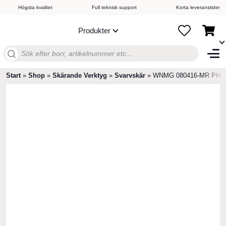
Högsta kvalitet
Full teknisk support
Korta leveranstider
Produkter
Sök
efter:
Start
»
Shop
»
Skärande Verktyg
»
Svarvskär
»
WNMG 080416-MR PHG