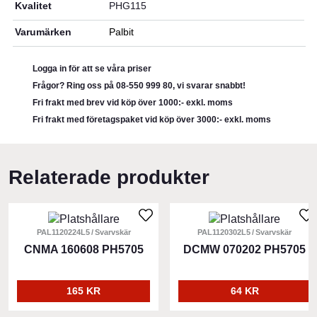
Kvalitet
PHG115
Varumärken
Palbit
Logga in för att se våra priser
Frågor? Ring oss på 08-550 999 80, vi svarar snabbt!
Fri frakt med brev vid köp över 1000:- exkl. moms
Fri frakt med företagspaket vid köp över 3000:- exkl. moms
Relaterade produkter
PAL1120224L5
Svarvskär
PAL1120302L5
Svarvskär
CNMA 160608 PH5705
DCMW 070202 PH5705
165 KR
64 KR