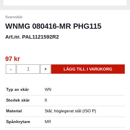
Svarvskär
WNMG 080416-MR PHG115
Art.nr. PAL1121592R2
97
kr
WNMG
-
+
LÄGG TILL I VARUKORG
080416-
MR
PHG115
Typ av skär
WN
mängd
Storlek skär
8
Material
Stål, höglegerat stål (ISO P)
Spånbrytare
MR