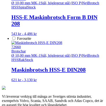
Ø 10,00 mm MK-1
Stål, höglegerat stål (ISO P)
Nej
Brotsch
HSS
Spiral
Stock
HSS-E Maskinbrotsch Form B DIN
208
Den
543 kr - 4,486 kr
här
Favourite
produkten
har
72660
flera
Brotschar
varianter.
Ø 10,00 mm MK-1
Stål, höglegerat stål (ISO P)
Nej
Brotsch
De
HSS
Rak
Stock
olika
alternativen
Maskinbrotsch HSS-E DIN208
kan
väljas
Den
621 kr - 3,130 kr
på
här
produktsidan
produkten
har
Vi levererar verktyg till många av Sveriges största industrier,
flera
exempelvis Volvo, Scania, SAAB, Sandvik och Atlas Copco, det är
varianter.
en garanti för hög kvalitet och långsiktighet.
De