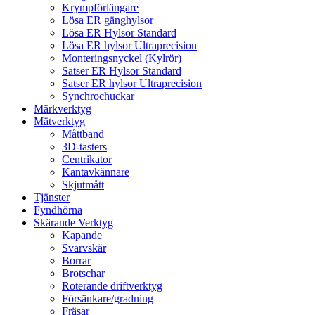
Krympförlängare
Lösa ER gänghylsor
Lösa ER Hylsor Standard
Lösa ER hylsor Ultraprecision
Monteringsnyckel (Kylrör)
Satser ER Hylsor Standard
Satser ER hylsor Ultraprecision
Synchrochuckar
Märkverktyg
Mätverktyg
Måttband
3D-tasters
Centrikator
Kantavkännare
Skjutmått
Tjänster
Fyndhörna
Skärande Verktyg
Kapande
Svarvskär
Borrar
Brotschar
Roterande driftverktyg
Försänkare/gradning
Fräsar