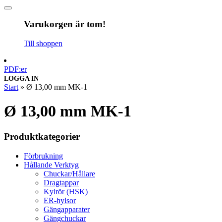
Varukorgen är tom!
Till shoppen
PDF:er
LOGGA IN
Start
»
Ø 13,00 mm MK-1
Ø 13,00 mm MK-1
Produktkategorier
Förbrukning
Hållande Verktyg
Chuckar/Hållare
Dragtappar
Kylrör (HSK)
ER-hylsor
Gängapparater
Gängchuckar