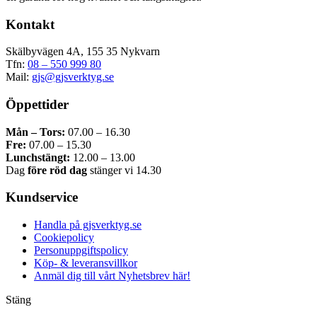
olika
Kontakt
alternativen
kan
väljas
Skälbyvägen 4A, 155 35 Nykvarn
på
Tfn:
08 – 550 999 80
produktsidan
Mail:
gjs@gjsverktyg.se
Öppettider
Mån – Tors:
07.00 – 16.30
Fre:
07.00 – 15.30
Lunchstängt:
12.00 – 13.00
Dag
före röd dag
stänger vi 14.30
Kundservice
Handla på gjsverktyg.se
Cookiepolicy
Personuppgiftspolicy
Köp- & leveransvillkor
Anmäl dig till vårt Nyhetsbrev här!
Stäng