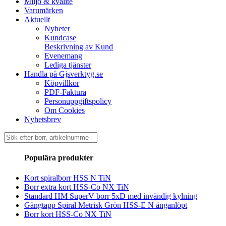
Miljö & kvalité
Varumärken
Aktuellt
Nyheter
Kundcase
Beskrivning av Kund
Evenemang
Lediga tjänster
Handla på Gjsverktyg.se
Köpvillkor
PDF-Faktura
Personuppgiftspolicy
Om Cookies
Nyhetsbrev
Sök
efter:
Populära produkter
Kort spiralborr HSS N TiN
Borr extra kort HSS-Co NX TiN
Standard HM SuperV borr 5xD med invändig kylning
Gängtapp Spiral Metrisk Grön HSS-E N ånganlöpt
Borr kort HSS-Co NX TiN