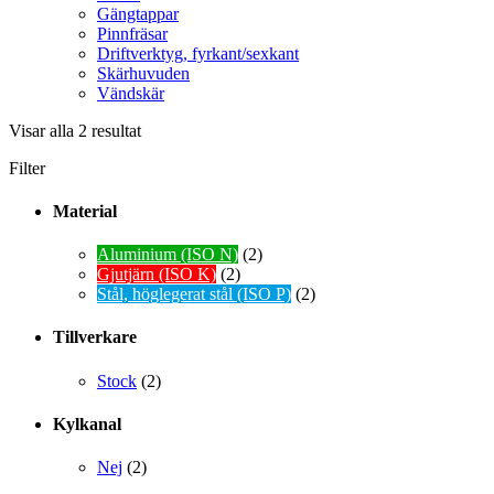
Gängtappar
Pinnfräsar
Driftverktyg, fyrkant/sexkant
Skärhuvuden
Vändskär
Visar alla 2 resultat
Filter
Material
Aluminium (ISO N)
(2)
Gjutjärn (ISO K)
(2)
Stål, höglegerat stål (ISO P)
(2)
Tillverkare
Stock
(2)
Kylkanal
Nej
(2)