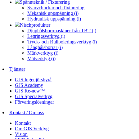
Spännteknik / Fixturering
Svarvchuckar och fixturering
Mekanisk uppspänning (i)
Hydraulisk uppspänning (i)
Nischprodukter
Djuphålsborrmaskiner från TBT (i)
Lettringsverktyg (i)
Tryck- och Rullpoleringsverktyg (i)
Långhålsborrar (i)
Märkverktyg (i)
Mätverktyg (i)
Tjänster
GJS Ingenjörsbyrå
GJS Academy
GJS Re-new™
GJS Specialverkyg
Förvaringslösningar
Kontakt / Om oss
Kontakt
Om GJS Verktyg
Vision