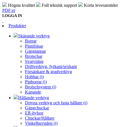
Högsta kvalitet
Full teknisk support
Korta leveranstider
PDF:er
LOGGA IN
Produkter
Skärande verktyg
Borrar
Pinnfräsar
Gängtappar
Brotschar
Svarvning
Driftverktyg, fyrkant/sexkant
Försänkare & gradverktyg
Hobbar (i)
Pipborrar (i)
Brotschsystem (i)
Kapande
Hållande verktyg
Drivna verktyg och fasta hållare (i)
Gängchuckar
ER-hylsor
Chuckar/Hållare
Vinkelhuvuden (i)