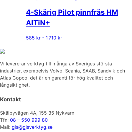
olika
4-Skärig Pilot pinnfräs HM
alternativen
kan
AlTiN+
väljas
på
Den
585 kr - 1,710 kr
produktsidan
här
produkten
har
Vi levererar verktyg till många av Sveriges största
flera
industrier, exempelvis Volvo, Scania, SAAB, Sandvik och
varianter.
Atlas Copco, det är en garanti för hög kvalitet och
De
långsiktighet.
olika
alternativen
Kontakt
kan
väljas
Skälbyvägen 4A, 155 35 Nykvarn
på
Tfn:
08 – 550 999 80
produktsidan
Mail:
gjs@gjsverktyg.se