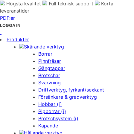
Högsta kvalitet
Full teknisk support
Korta
leveranstider
PDF:er
LOGGA IN
Produkter
Skärande verktyg
Borrar
Pinnfräsar
Gängtappar
Brotschar
Svarvning
Driftverktyg, fyrkant/sexkant
Försänkare & gradverktyg
Hobbar (i)
Pipborrar (i)
Brotschsystem (i)
Kapande
Hållande verktyg