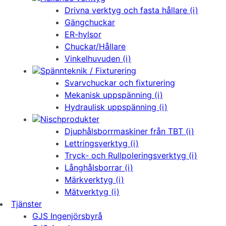
Drivna verktyg och fasta hållare (i)
Gängchuckar
ER-hylsor
Chuckar/Hållare
Vinkelhuvuden (i)
Spännteknik / Fixturering
Svarvchuckar och fixturering
Mekanisk uppspänning (i)
Hydraulisk uppspänning (i)
Nischprodukter
Djuphålsborrmaskiner från TBT (i)
Lettringsverktyg (i)
Tryck- och Rullpoleringsverktyg (i)
Långhålsborrar (i)
Märkverktyg (i)
Mätverktyg (i)
Tjänster
GJS Ingenjörsbyrå