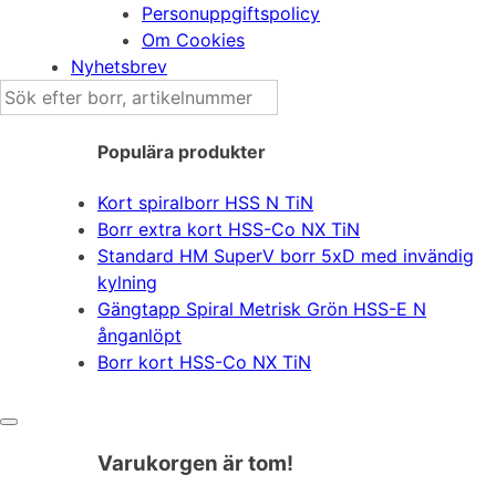
Personuppgiftspolicy
Om Cookies
Nyhetsbrev
Sök
efter:
Populära produkter
Kort spiralborr HSS N TiN
Borr extra kort HSS-Co NX TiN
Standard HM SuperV borr 5xD med invändig
kylning
Gängtapp Spiral Metrisk Grön HSS-E N
ånganlöpt
Borr kort HSS-Co NX TiN
Varukorgen är tom!