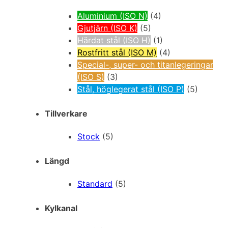
Aluminium (ISO N)
(4)
Gjutjärn (ISO K)
(5)
Härdat stål (ISO H)
(1)
Rostfritt stål (ISO M)
(4)
Special-, super- och titanlegeringar
(ISO S)
(3)
Stål, höglegerat stål (ISO P)
(5)
Tillverkare
Stock
(5)
Längd
Standard
(5)
Kylkanal