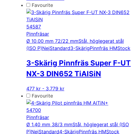
här
Favourite
produkten
har
flera
54587
varianter.
Pinnfräsar
De
Ø 10,00 mm 72/22 mm
Stål, höglegerat stål
olika
(ISO P)
Nej
Standard
3-Skärig
Pinnfräs HM
Stock
alternativen
3-Skärig Pinnfräs Super F-UT
kan
väljas
NX-3 DIN652 TiAlSiN
på
produktsidan
Den
477 kr - 3,779 kr
här
Favourite
produkten
har
54700
flera
Pinnfräsar
varianter.
Ø 1,40 mm 38/3 mm
Stål, höglegerat stål (ISO
De
P)
Nej
Standard
4-Skärig
Pinnfräs HM
Stock