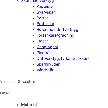
Skärande Verktyg
Kapande
Svarvskär
Borrar
Brotschar
Roterande driftverktyg
Försänkare/gradning
Fräsar
Gängtappar
Pinnfräsar
Driftverktyg, fyrkant/sexkant
Skärhuvuden
Vändskär
Visar alla 5 resultat
Filter
Material