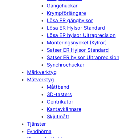
Gängchuckar
Krympförlängare
Lösa ER gänghylsor
Lösa ER Hylsor Standard
Lösa ER hylsor Ultraprecision
Monteringsnyckel (Kylrör)
Satser ER Hylsor Standard
Satser ER hylsor Ultraprecision
Synchrochuckar
Märkverktyg
Mätverktyg
Måttband
3D-tasters
Centrikator
Kantavkännare
Skjutmått
Tjänster
Fyndhörna