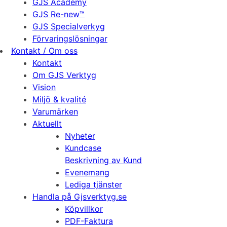
GJS Academy
GJS Re-new™
GJS Specialverkyg
Förvaringslösningar
Kontakt / Om oss
Kontakt
Om GJS Verktyg
Vision
Miljö & kvalité
Varumärken
Aktuellt
Nyheter
Kundcase
Beskrivning av Kund
Evenemang
Lediga tjänster
Handla på Gjsverktyg.se
Köpvillkor
PDF-Faktura