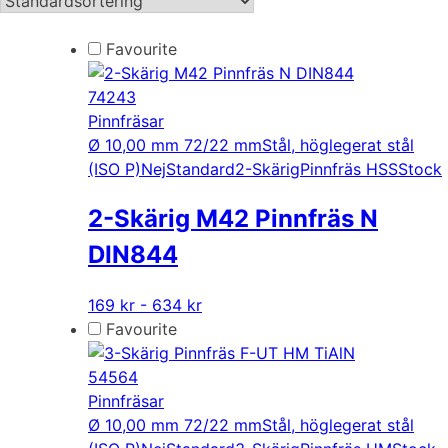
Favourite
74243
Pinnfräsar
Ø 10,00 mm 72/22 mm
Stål, höglegerat stål
(ISO P)
Nej
Standard
2-Skärig
Pinnfräs HSS
Stock
2-Skärig M42 Pinnfräs N
DIN844
Den
169 kr - 634 kr
här
Favourite
produkten
har
54564
flera
Pinnfräsar
varianter.
Ø 10,00 mm 72/22 mm
Stål, höglegerat stål
De