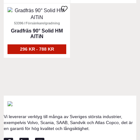
olika
olika
Den
alternativen
alternativen
här
kan
kan
produkten
53396
Försänkare/gradning
väljas
väljas
har
Gradfräs 90° Solid HM
på
på
AlTiN
flera
produktsidan
produktsidan
varianter.
296 KR - 788 KR
De
olika
alternativen
kan
väljas
på
produktsidan
Vi levererar verktyg till många av Sveriges största industrier,
exempelvis Volvo, Scania, SAAB, Sandvik och Atlas Copco, det är
en garanti för hög kvalitet och långsiktighet.