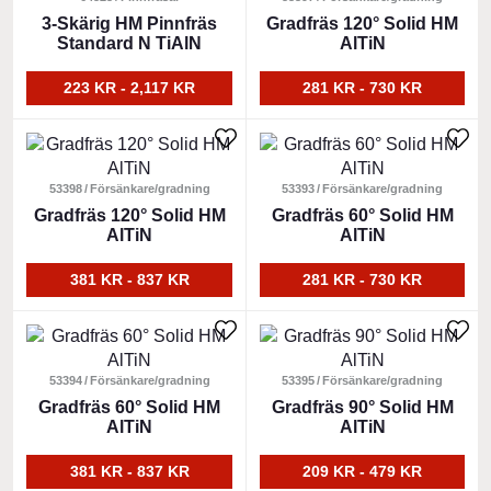
har
3-Skärig HM Pinnfräs
har
Gradfräs 120° Solid HM
Standard N TiAlN
AlTiN
flera
flera
varianter.
varianter.
223 KR - 2,117 KR
281 KR - 730 KR
De
De
olika
olika
Den
Den
alternativen
alternativen
här
här
kan
kan
produkten
53398
Försänkare/gradning
produkten
53393
Försänkare/gradning
väljas
väljas
har
Gradfräs 120° Solid HM
har
Gradfräs 60° Solid HM
på
på
AlTiN
AlTiN
flera
flera
produktsidan
produktsidan
varianter.
varianter.
381 KR - 837 KR
281 KR - 730 KR
De
De
olika
olika
Den
Den
alternativen
alternativen
här
här
kan
kan
produkten
53394
Försänkare/gradning
produkten
53395
Försänkare/gradning
väljas
väljas
har
Gradfräs 60° Solid HM
har
Gradfräs 90° Solid HM
på
på
AlTiN
AlTiN
flera
flera
produktsidan
produktsidan
varianter.
varianter.
381 KR - 837 KR
209 KR - 479 KR
De
De