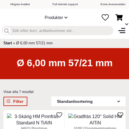
Högsta kvalitet
Full teknisk support
Korta leveranstider
Produkter
Sök
efter:
Start
»
Ø 6,00 mm 57/21 mm
Ø 6,00 mm 57/21 mm
Visar alla 7 resultat
Filter
Den
Den
här
här
produkten
64523
Pinnfräsar
produkten
53397
Försänkare/gradning