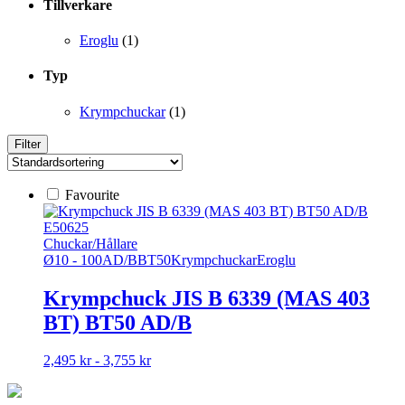
Tillverkare
Eroglu
(1)
Typ
Krympchuckar
(1)
Filter
Favourite
E50625
Chuckar/Hållare
Ø10 - 100
AD/B
BT50
Krympchuckar
Eroglu
Krympchuck JIS B 6339 (MAS 403
BT) BT50 AD/B
Den
2,495 kr - 3,755 kr
här
produkten