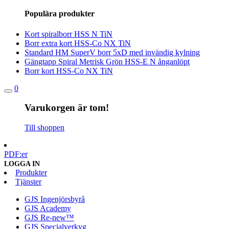
efter:
Populära produkter
Kort spiralborr HSS N TiN
Borr extra kort HSS-Co NX TiN
Standard HM SuperV borr 5xD med invändig kylning
Gängtapp Spiral Metrisk Grön HSS-E N ånganlöpt
Borr kort HSS-Co NX TiN
0
Varukorgen är tom!
Till shoppen
PDF:er
LOGGA IN
Produkter
Tjänster
GJS Ingenjörsbyrå
GJS Academy
GJS Re-new™
GJS Specialverkyg