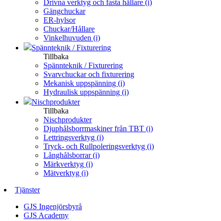
Drivna verktyg och fasta hållare (i)
Gängchuckar
ER-hylsor
Chuckar/Hållare
Vinkelhuvuden (i)
Spännteknik / Fixturering
Tillbaka
Spännteknik / Fixturering
Svarvchuckar och fixturering
Mekanisk uppspänning (i)
Hydraulisk uppspänning (i)
Nischprodukter
Tillbaka
Nischprodukter
Djuphålsborrmaskiner från TBT (i)
Lettringsverktyg (i)
Tryck- och Rullpoleringsverktyg (i)
Långhålsborrar (i)
Märkverktyg (i)
Mätverktyg (i)
Tjänster
GJS Ingenjörsbyrå
GJS Academy