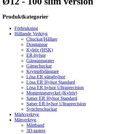
Ø12 - 100 slim version
Produktkategorier
Förbrukning
Hållande Verktyg
Chuckar/Hållare
Dragtappar
Kylrör (HSK)
ER-hylsor
Gängapparater
Gängchuckar
Krympförlängare
Lösa ER gänghylsor
Lösa ER Hylsor Standard
Lösa ER hylsor Ultraprecision
Monteringsnyckel (Kylrör)
Satser ER Hylsor Standard
Satser ER hylsor Ultraprecision
Synchrochuckar
Märkverktyg
Mätverktyg
Måttband
3D-tasters