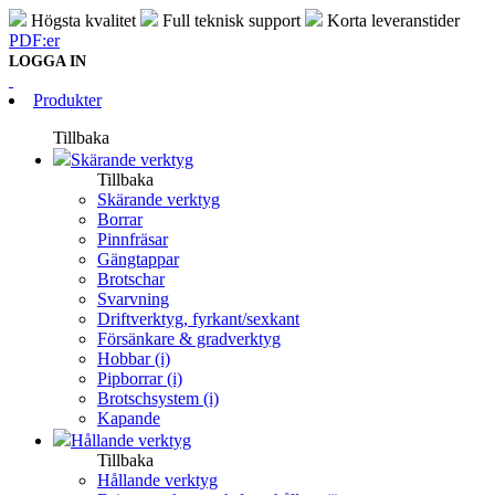
Högsta kvalitet
Full teknisk support
Korta leveranstider
PDF:er
LOGGA IN
Produkter
Tillbaka
Skärande verktyg
Tillbaka
Skärande verktyg
Borrar
Pinnfräsar
Gängtappar
Brotschar
Svarvning
Driftverktyg, fyrkant/sexkant
Försänkare & gradverktyg
Hobbar (i)
Pipborrar (i)
Brotschsystem (i)
Kapande
Hållande verktyg
Tillbaka
Hållande verktyg