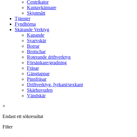
Centrikator
Kantavkännare
Skjutmått
Tjänster
Fyndhörna
Skärande Verktyg
Kapande
Svarvskär
Borrar
Brotschar
Roterande driftverktyg
Försänkare/gradning
Fräsar
Gängtappar
Pinnfräsar
Driftverktyg, fyrkant/sexkant
Skärhuvuden
Vändskär
×
Endast ett sökresultat
Filter