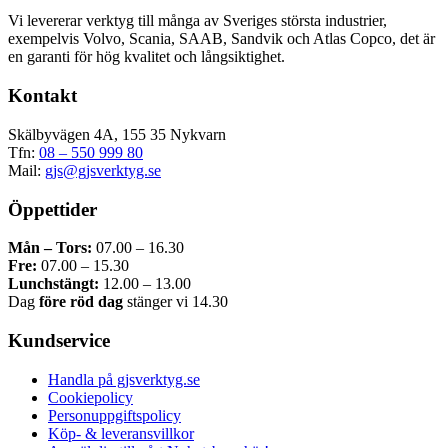
har
Vi levererar verktyg till många av Sveriges största industrier,
flera
exempelvis Volvo, Scania, SAAB, Sandvik och Atlas Copco, det är
varianter.
en garanti för hög kvalitet och långsiktighet.
De
olika
Kontakt
alternativen
kan
väljas
Skälbyvägen 4A, 155 35 Nykvarn
på
Tfn:
08 – 550 999 80
produktsidan
Mail:
gjs@gjsverktyg.se
Öppettider
Mån – Tors:
07.00 – 16.30
Fre:
07.00 – 15.30
Lunchstängt:
12.00 – 13.00
Dag
före röd dag
stänger vi 14.30
Kundservice
Handla på gjsverktyg.se
Cookiepolicy
Personuppgiftspolicy
Köp- & leveransvillkor