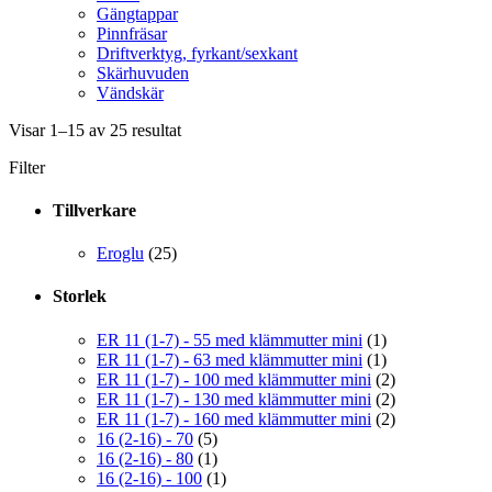
Gängtappar
Pinnfräsar
Driftverktyg, fyrkant/sexkant
Skärhuvuden
Vändskär
Visar 1–15 av 25 resultat
Filter
Tillverkare
Eroglu
(25)
Storlek
ER 11 (1-7) - 55 med klämmutter mini
(1)
ER 11 (1-7) - 63 med klämmutter mini
(1)
ER 11 (1-7) - 100 med klämmutter mini
(2)
ER 11 (1-7) - 130 med klämmutter mini
(2)
ER 11 (1-7) - 160 med klämmutter mini
(2)
16 (2-16) - 70
(5)
16 (2-16) - 80
(1)
16 (2-16) - 100
(1)