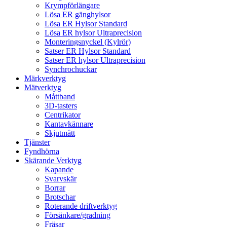
Krympförlängare
Lösa ER gänghylsor
Lösa ER Hylsor Standard
Lösa ER hylsor Ultraprecision
Monteringsnyckel (Kylrör)
Satser ER Hylsor Standard
Satser ER hylsor Ultraprecision
Synchrochuckar
Märkverktyg
Mätverktyg
Måttband
3D-tasters
Centrikator
Kantavkännare
Skjutmått
Tjänster
Fyndhörna
Skärande Verktyg
Kapande
Svarvskär
Borrar
Brotschar
Roterande driftverktyg
Försänkare/gradning
Fräsar