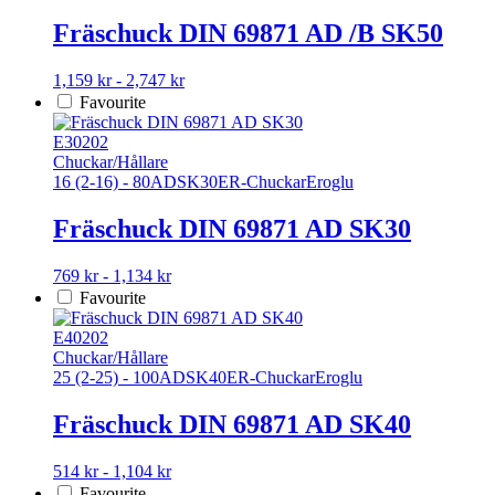
De
olika
Fräschuck DIN 69871 AD /B SK50
alternativen
kan
Den
1,159 kr - 2,747 kr
väljas
här
Favourite
på
produkten
produktsidan
har
E30202
flera
Chuckar/Hållare
varianter.
16 (2-16) - 80
AD
SK30
ER-Chuckar
Eroglu
De
olika
Fräschuck DIN 69871 AD SK30
alternativen
kan
Den
769 kr - 1,134 kr
väljas
här
Favourite
på
produkten
produktsidan
har
E40202
flera
Chuckar/Hållare
varianter.
25 (2-25) - 100
AD
SK40
ER-Chuckar
Eroglu
De
olika
Fräschuck DIN 69871 AD SK40
alternativen
kan
Den
514 kr - 1,104 kr
väljas
här
Favourite
på