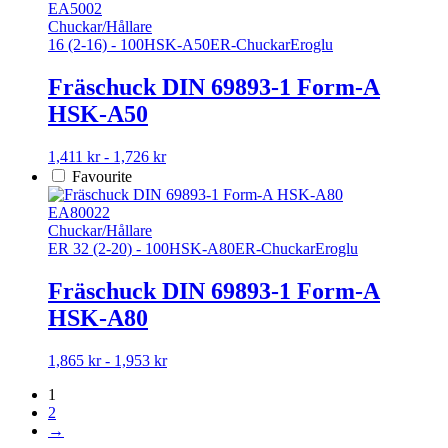
har
EA5002
flera
Chuckar/Hållare
varianter.
16 (2-16) - 100
HSK-A50
ER-Chuckar
Eroglu
De
olika
Fräschuck DIN 69893-1 Form-A
alternativen
HSK-A50
kan
väljas
på
Den
1,411 kr - 1,726 kr
produktsidan
här
Favourite
produkten
har
EA80022
flera
Chuckar/Hållare
varianter.
ER 32 (2-20) - 100
HSK-A80
ER-Chuckar
Eroglu
De
olika
Fräschuck DIN 69893-1 Form-A
alternativen
HSK-A80
kan
väljas
på
Den
1,865 kr - 1,953 kr
produktsidan
här
1
produkten
2
har
→
flera