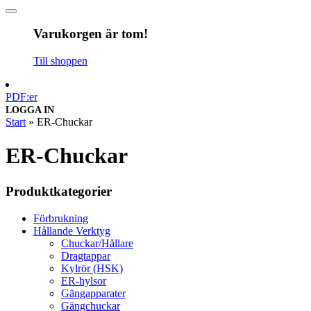
Varukorgen är tom!
Till shoppen
PDF:er
LOGGA IN
Start
»
ER-Chuckar
ER-Chuckar
Produktkategorier
Förbrukning
Hållande Verktyg
Chuckar/Hållare
Dragtappar
Kylrör (HSK)
ER-hylsor
Gängapparater
Gängchuckar