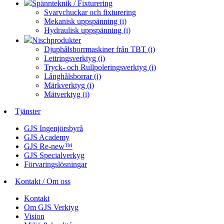
Spännteknik / Fixturering
Svarvchuckar och fixturering
Mekanisk uppspänning (i)
Hydraulisk uppspänning (i)
Nischprodukter
Djuphålsborrmaskiner från TBT (i)
Lettringsverktyg (i)
Tryck- och Rullpoleringsverktyg (i)
Långhålsborrar (i)
Märkverktyg (i)
Mätverktyg (i)
Tjänster
GJS Ingenjörsbyrå
GJS Academy
GJS Re-new™
GJS Specialverkyg
Förvaringslösningar
Kontakt / Om oss
Kontakt
Om GJS Verktyg
Vision