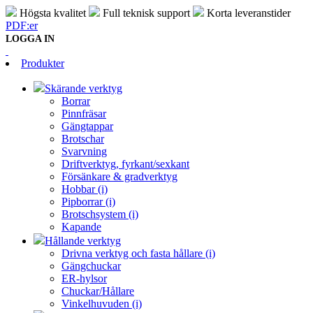
Högsta kvalitet
Full teknisk support
Korta leveranstider
PDF:er
LOGGA IN
Produkter
Skärande verktyg
Borrar
Pinnfräsar
Gängtappar
Brotschar
Svarvning
Driftverktyg, fyrkant/sexkant
Försänkare & gradverktyg
Hobbar (i)
Pipborrar (i)
Brotschsystem (i)
Kapande
Hållande verktyg
Drivna verktyg och fasta hållare (i)
Gängchuckar
ER-hylsor
Chuckar/Hållare
Vinkelhuvuden (i)