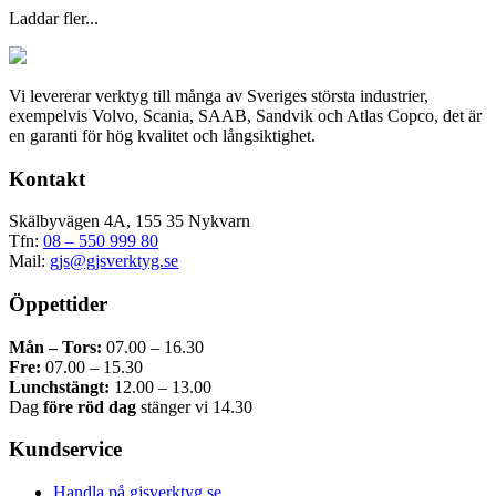
varianter.
Laddar fler...
De
olika
alternativen
kan
Vi levererar verktyg till många av Sveriges största industrier,
väljas
exempelvis Volvo, Scania, SAAB, Sandvik och Atlas Copco, det är
på
en garanti för hög kvalitet och långsiktighet.
produktsidan
Kontakt
Skälbyvägen 4A, 155 35 Nykvarn
Tfn:
08 – 550 999 80
Mail:
gjs@gjsverktyg.se
Öppettider
Mån – Tors:
07.00 – 16.30
Fre:
07.00 – 15.30
Lunchstängt:
12.00 – 13.00
Dag
före röd dag
stänger vi 14.30
Kundservice
Handla på gjsverktyg.se