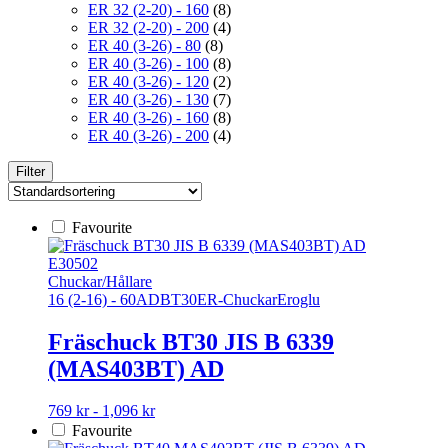
ER 32 (2-20) - 160
(8)
ER 32 (2-20) - 200
(4)
ER 40 (3-26) - 80
(8)
ER 40 (3-26) - 100
(8)
ER 40 (3-26) - 120
(2)
ER 40 (3-26) - 130
(7)
ER 40 (3-26) - 160
(8)
ER 40 (3-26) - 200
(4)
Filter
Favourite
E30502
Chuckar/Hållare
16 (2-16) - 60
AD
BT30
ER-Chuckar
Eroglu
Fräschuck BT30 JIS B 6339
(MAS403BT) AD
Den
769 kr - 1,096 kr
här
Favourite
produkten