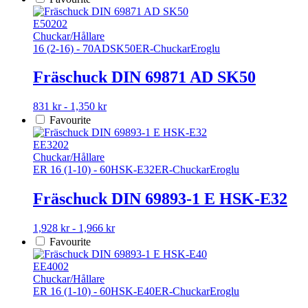
produkten
produktsidan
har
E50202
flera
Chuckar/Hållare
varianter.
16 (2-16) - 70
AD
SK50
ER-Chuckar
Eroglu
De
olika
Fräschuck DIN 69871 AD SK50
alternativen
kan
Den
831 kr - 1,350 kr
väljas
här
Favourite
på
produkten
produktsidan
har
EE3202
flera
Chuckar/Hållare
varianter.
ER 16 (1-10) - 60
HSK-E32
ER-Chuckar
Eroglu
De
olika
Fräschuck DIN 69893-1 E HSK-E32
alternativen
kan
Den
1,928 kr - 1,966 kr
väljas
här
Favourite
på
produkten
produktsidan
har
EE4002
flera
Chuckar/Hållare
varianter.
ER 16 (1-10) - 60
HSK-E40
ER-Chuckar
Eroglu
De