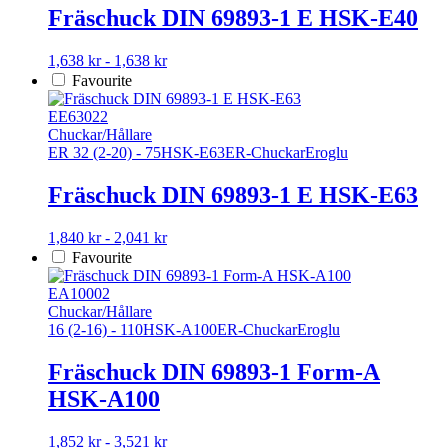
olika
Fräschuck DIN 69893-1 E HSK-E40
alternativen
kan
Den
1,638 kr - 1,638 kr
väljas
här
Favourite
på
produkten
produktsidan
har
EE63022
flera
Chuckar/Hållare
varianter.
ER 32 (2-20) - 75
HSK-E63
ER-Chuckar
Eroglu
De
olika
Fräschuck DIN 69893-1 E HSK-E63
alternativen
kan
Den
1,840 kr - 2,041 kr
väljas
här
Favourite
på
produkten
produktsidan
har
EA10002
flera
Chuckar/Hållare
varianter.
16 (2-16) - 110
HSK-A100
ER-Chuckar
Eroglu
De
olika
Fräschuck DIN 69893-1 Form-A
alternativen
HSK-A100
kan
väljas
på
Den
1,852 kr - 3,521 kr