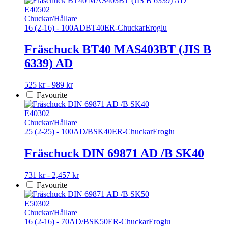
har
E40502
flera
Chuckar/Hållare
varianter.
16 (2-16) - 100
AD
BT40
ER-Chuckar
Eroglu
De
olika
Fräschuck BT40 MAS403BT (JIS B
alternativen
6339) AD
kan
väljas
på
Den
525 kr - 989 kr
produktsidan
här
Favourite
produkten
har
E40302
flera
Chuckar/Hållare
varianter.
25 (2-25) - 100
AD/B
SK40
ER-Chuckar
Eroglu
De
olika
Fräschuck DIN 69871 AD /B SK40
alternativen
kan
Den
731 kr - 2,457 kr
väljas
här
Favourite
på
produkten
produktsidan
har
E50302
flera
Chuckar/Hållare
varianter.
16 (2-16) - 70
AD/B
SK50
ER-Chuckar
Eroglu