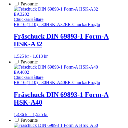
produktsidan
här
Favourite
produkten
har
EA3202
flera
Chuckar/Hållare
varianter.
ER 16 (1-10) - 80
HSK-A32
ER-Chuckar
Eroglu
De
olika
Fräschuck DIN 69893-1 Form-A
alternativen
HSK-A32
kan
väljas
på
Den
1,525 kr - 1,613 kr
produktsidan
här
Favourite
produkten
har
EA4002
flera
Chuckar/Hållare
varianter.
ER 16 (1-10) - 80
HSK-A40
ER-Chuckar
Eroglu
De
olika
Fräschuck DIN 69893-1 Form-A
alternativen
HSK-A40
kan
väljas
på
Den
1,436 kr - 1,525 kr
produktsidan
här
Favourite
produkten