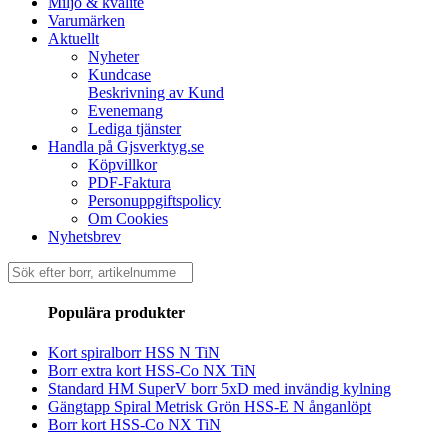
Miljö & kvalité
Varumärken
Aktuellt
Nyheter
Kundcase
Beskrivning av Kund
Evenemang
Lediga tjänster
Handla på Gjsverktyg.se
Köpvillkor
PDF-Faktura
Personuppgiftspolicy
Om Cookies
Nyhetsbrev
Sök
efter:
Populära produkter
Kort spiralborr HSS N TiN
Borr extra kort HSS-Co NX TiN
Standard HM SuperV borr 5xD med invändig kylning
Gängtapp Spiral Metrisk Grön HSS-E N ånganlöpt
Borr kort HSS-Co NX TiN