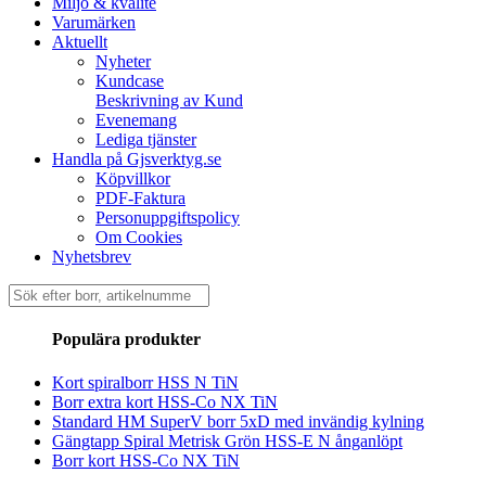
Miljö & kvalité
Varumärken
Aktuellt
Nyheter
Kundcase
Beskrivning av Kund
Evenemang
Lediga tjänster
Handla på Gjsverktyg.se
Köpvillkor
PDF-Faktura
Personuppgiftspolicy
Om Cookies
Nyhetsbrev
Sök
efter:
Populära produkter
Kort spiralborr HSS N TiN
Borr extra kort HSS-Co NX TiN
Standard HM SuperV borr 5xD med invändig kylning
Gängtapp Spiral Metrisk Grön HSS-E N ånganlöpt
Borr kort HSS-Co NX TiN