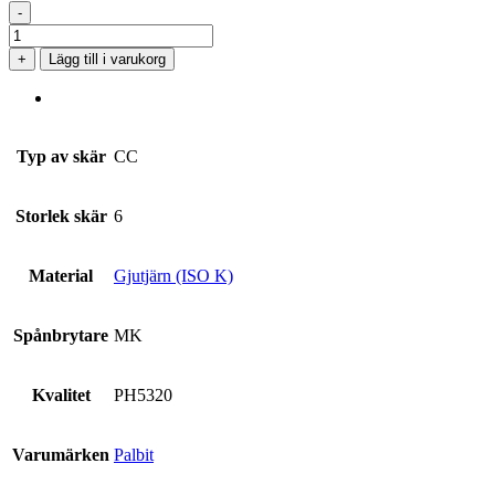
-
CCMT
060208-
+
Lägg till i varukorg
MK
PH5320
mängd
Typ av skär
CC
Storlek skär
6
Material
Gjutjärn (ISO K)
Spånbrytare
MK
Kvalitet
PH5320
Varumärken
Palbit