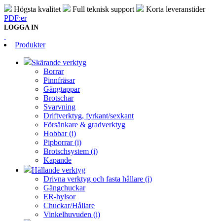
Högsta kvalitet
Full teknisk support
Korta leveranstider
PDF:er
LOGGA IN
Produkter
Skärande verktyg
Borrar
Pinnfräsar
Gängtappar
Brotschar
Svarvning
Driftverktyg, fyrkant/sexkant
Försänkare & gradverktyg
Hobbar (i)
Pipborrar (i)
Brotschsystem (i)
Kapande
Hållande verktyg
Drivna verktyg och fasta hållare (i)
Gängchuckar
ER-hylsor
Chuckar/Hållare
Vinkelhuvuden (i)