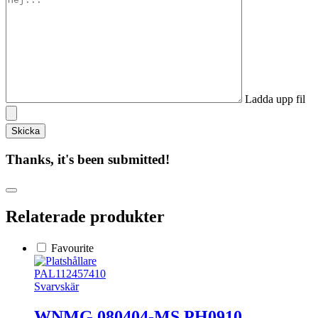
Ladda upp fil
Thanks, it's been submitted!
Relaterade produkter
Favourite
PAL112457410
Svarvskär
WNMG 080404-MS PH0910