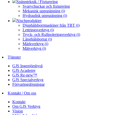
Spännteknik / Fixturering
Svarvchuckar och fixturering
Mekanisk uppspänning (i)
Hydraulisk uppspänning (i)
Nischprodukter
Djuphålsborrmaskiner från TBT (i)
Lettringsverktyg (i)
Tryck- och Rullpoleringsverktyg (i)
Långhålsborrar (i)
Märkverktyg (i)
Mätverktyg (i)
Tjänster
GJS Ingenjörsbyrå
GJS Academy
GJS Re-new™
GJS Specialverkyg
Förvaringslösningar
Kontakt / Om oss
Kontakt
Om GJS Verktyg
Vision