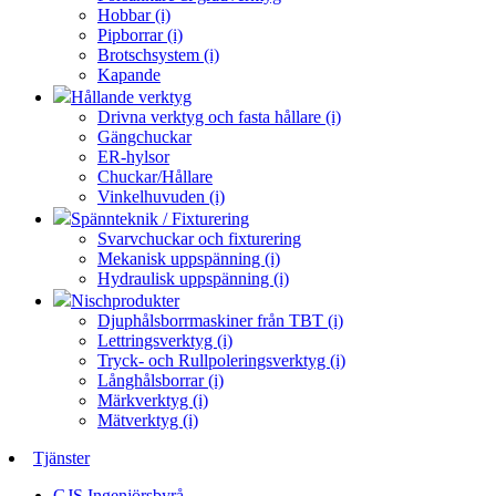
Hobbar (i)
Pipborrar (i)
Brotschsystem (i)
Kapande
Hållande verktyg
Drivna verktyg och fasta hållare (i)
Gängchuckar
ER-hylsor
Chuckar/Hållare
Vinkelhuvuden (i)
Spännteknik / Fixturering
Svarvchuckar och fixturering
Mekanisk uppspänning (i)
Hydraulisk uppspänning (i)
Nischprodukter
Djuphålsborrmaskiner från TBT (i)
Lettringsverktyg (i)
Tryck- och Rullpoleringsverktyg (i)
Långhålsborrar (i)
Märkverktyg (i)
Mätverktyg (i)
Tjänster
GJS Ingenjörsbyrå