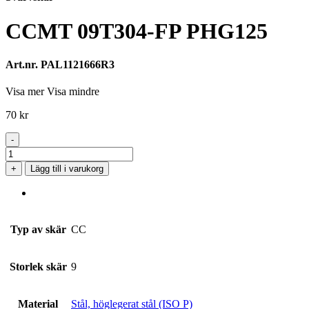
CCMT 09T304-FP PHG125
Art.nr. PAL1121666R3
Visa mer
Visa mindre
70
kr
-
CCMT
09T304-
+
Lägg till i varukorg
FP
PHG125
mängd
Typ av skär
CC
Storlek skär
9
Material
Stål, höglegerat stål (ISO P)