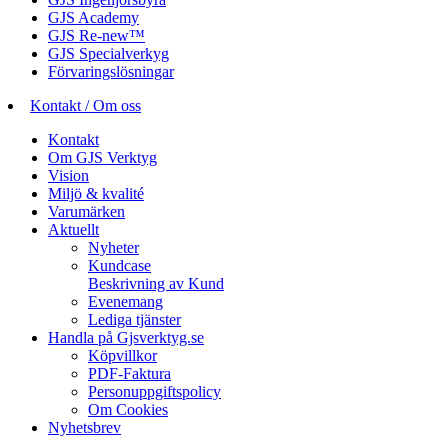
GJS Academy
GJS Re-new™
GJS Specialverkyg
Förvaringslösningar
Kontakt / Om oss
Kontakt
Om GJS Verktyg
Vision
Miljö & kvalité
Varumärken
Aktuellt
Nyheter
Kundcase
Beskrivning av Kund
Evenemang
Lediga tjänster
Handla på Gjsverktyg.se
Köpvillkor
PDF-Faktura
Personuppgiftspolicy
Om Cookies
Nyhetsbrev