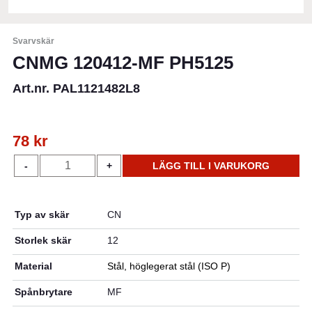
Svarvskär
CNMG 120412-MF PH5125
Art.nr. PAL1121482L8
78
kr
CNMG
-
+
LÄGG TILL I VARUKORG
120412-
MF
PH5125
Typ av skär
CN
mängd
Storlek skär
12
Material
Stål, höglegerat stål (ISO P)
Spånbrytare
MF