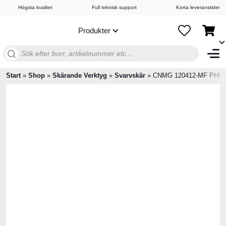
Högsta kvalitet
Full teknisk support
Korta leveranstider
Produkter
Sök
efter:
Start
»
Shop
»
Skärande Verktyg
»
Svarvskär
»
CNMG 120412-MF PH51