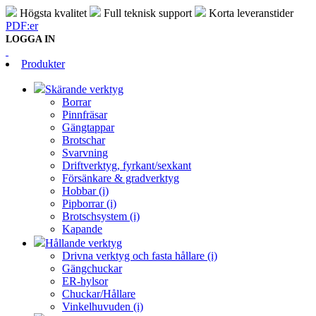
Högsta kvalitet
Full teknisk support
Korta leveranstider
PDF:er
LOGGA IN
Produkter
Skärande verktyg
Borrar
Pinnfräsar
Gängtappar
Brotschar
Svarvning
Driftverktyg, fyrkant/sexkant
Försänkare & gradverktyg
Hobbar (i)
Pipborrar (i)
Brotschsystem (i)
Kapande
Hållande verktyg
Drivna verktyg och fasta hållare (i)
Gängchuckar
ER-hylsor
Chuckar/Hållare
Vinkelhuvuden (i)