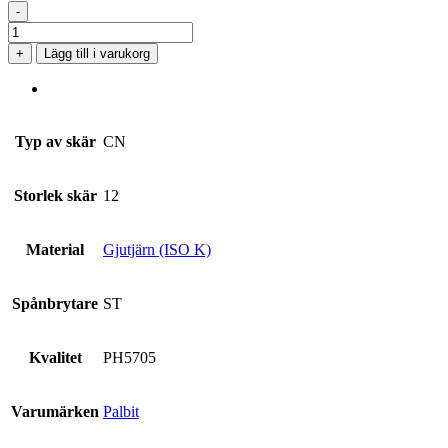
-
CNMG
120416-
+
Lägg till i varukorg
ST
PH5705
mängd
Typ av skär
CN
Storlek skär
12
Material
Gjutjärn (ISO K)
Spånbrytare
ST
Kvalitet
PH5705
Varumärken
Palbit