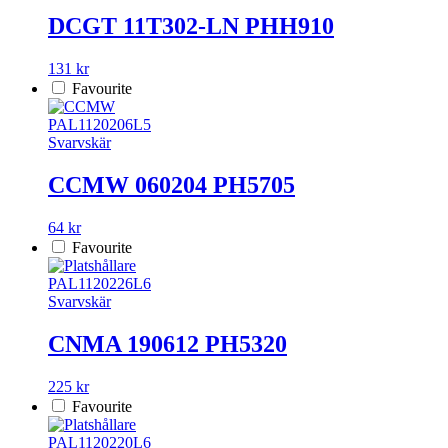
DCGT 11T302-LN PHH910
131 kr
Favourite
PAL1120206L5
Svarvskär
CCMW 060204 PH5705
64 kr
Favourite
PAL1120226L6
Svarvskär
CNMA 190612 PH5320
225 kr
Favourite
PAL1120220L6