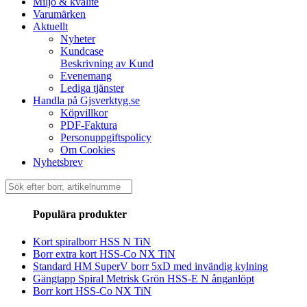
Miljö & kvalité
Varumärken
Aktuellt
Nyheter
Kundcase
Beskrivning av Kund
Evenemang
Lediga tjänster
Handla på Gjsverktyg.se
Köpvillkor
PDF-Faktura
Personuppgiftspolicy
Om Cookies
Nyhetsbrev
Sök
efter:
Populära produkter
Kort spiralborr HSS N TiN
Borr extra kort HSS-Co NX TiN
Standard HM SuperV borr 5xD med invändig kylning
Gängtapp Spiral Metrisk Grön HSS-E N ånganlöpt
Borr kort HSS-Co NX TiN