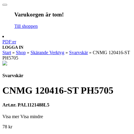
Varukorgen är tom!
Till shoppen
PDF:er
LOGGA IN
Start
»
Shop
»
Skärande Verktyg
»
Svarvskär
»
CNMG 120416-ST
PH5705
Svarvskär
CNMG 120416-ST PH5705
Art.nr. PAL1121488L5
Visa mer
Visa mindre
78
kr