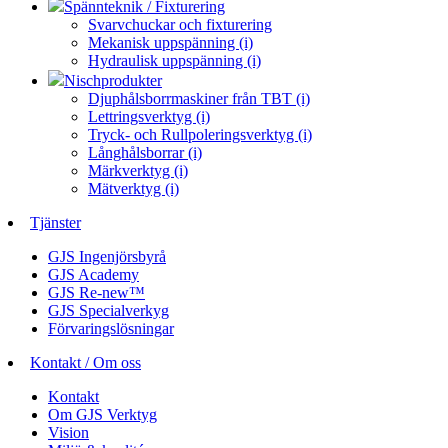
Spännteknik / Fixturering
Svarvchuckar och fixturering
Mekanisk uppspänning (i)
Hydraulisk uppspänning (i)
Nischprodukter
Djuphålsborrmaskiner från TBT (i)
Lettringsverktyg (i)
Tryck- och Rullpoleringsverktyg (i)
Långhålsborrar (i)
Märkverktyg (i)
Mätverktyg (i)
Tjänster
GJS Ingenjörsbyrå
GJS Academy
GJS Re-new™
GJS Specialverkyg
Förvaringslösningar
Kontakt / Om oss
Kontakt
Om GJS Verktyg
Vision