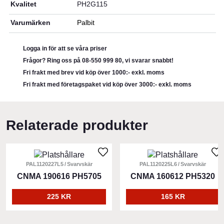
Kvalitet
PH2G115
Varumärken
Palbit
Logga in för att se våra priser
Frågor? Ring oss på 08-550 999 80, vi svarar snabbt!
Fri frakt med brev vid köp över 1000:- exkl. moms
Fri frakt med företagspaket vid köp över 3000:- exkl. moms
Relaterade produkter
PAL1120227L5
Svarvskär
PAL1120225L6
Svarvskär
CNMA 190616 PH5705
CNMA 160612 PH5320
225 KR
165 KR