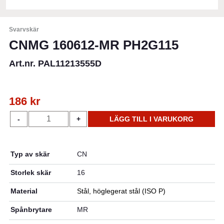
Svarvskär
CNMG 160612-MR PH2G115
Art.nr. PAL11213555D
186
kr
CNMG
-
+
LÄGG TILL I VARUKORG
160612-
MR
PH2G115
Typ av skär
CN
mängd
Storlek skär
16
Material
Stål, höglegerat stål (ISO P)
Spånbrytare
MR