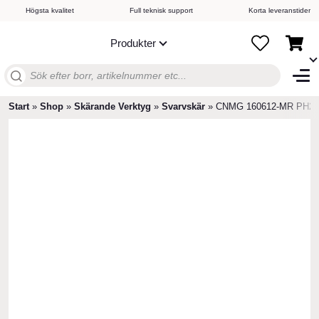
Högsta kvalitet
Full teknisk support
Korta leveranstider
Produkter
Sök
efter:
Start
»
Shop
»
Skärande Verktyg
»
Svarvskär
»
CNMG 160612-MR PH2