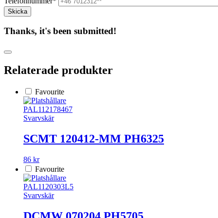
Telefonnummer*
Thanks, it's been submitted!
Relaterade produkter
Favourite
PAL112178467
Svarvskär
SCMT 120412-MM PH6325
86 kr
Favourite
PAL1120303L5
Svarvskär
DCMW 070204 PH5705