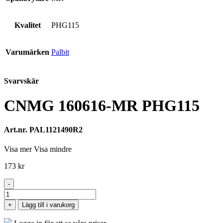
Kvalitet
PHG115
Varumärken
Palbit
Svarvskär
CNMG 160616-MR PHG115
Art.nr. PAL1121490R2
Visa mer
Visa mindre
173
kr
-
CNMG
160616-
+
Lägg till i varukorg
MR
PHG115