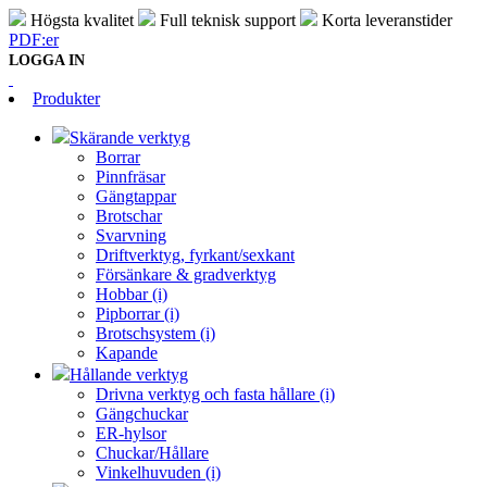
Högsta kvalitet
Full teknisk support
Korta leveranstider
PDF:er
LOGGA IN
Produkter
Skärande verktyg
Borrar
Pinnfräsar
Gängtappar
Brotschar
Svarvning
Driftverktyg, fyrkant/sexkant
Försänkare & gradverktyg
Hobbar (i)
Pipborrar (i)
Brotschsystem (i)
Kapande
Hållande verktyg
Drivna verktyg och fasta hållare (i)
Gängchuckar
ER-hylsor
Chuckar/Hållare
Vinkelhuvuden (i)