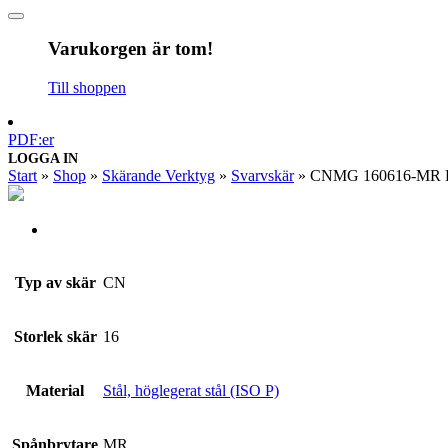
Varukorgen är tom!
Till shoppen
PDF:er
LOGGA IN
Start
»
Shop
»
Skärande Verktyg
»
Svarvskär
»
CNMG 160616-MR 
Typ av skär
CN
Storlek skär
16
Material
Stål, höglegerat stål (ISO P)
Spånbrytare
MR