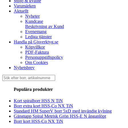
Miljö & kvalité
Varumärken
Aktuellt
Nyheter
Kundcase
Beskrivning av Kund
Evenemang
Lediga tjänster
Handla på Gjsverktyg.se
Köpvillkor
PDF-Faktura
Personuppgiftspolicy
Om Cookies
Nyhetsbrev
Sök
efter:
Populära produkter
Kort spiralborr HSS N TiN
Borr extra kort HSS-Co NX TiN
Standard HM SuperV borr 5xD med invändig kylning
Gängtapp Spiral Metrisk Grön HSS-E N ånganlöpt
Borr kort HSS-Co NX TiN