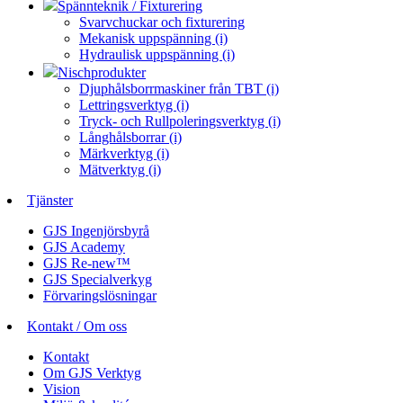
Spännteknik / Fixturering
Svarvchuckar och fixturering
Mekanisk uppspänning (i)
Hydraulisk uppspänning (i)
Nischprodukter
Djuphålsborrmaskiner från TBT (i)
Lettringsverktyg (i)
Tryck- och Rullpoleringsverktyg (i)
Långhålsborrar (i)
Märkverktyg (i)
Mätverktyg (i)
Tjänster
GJS Ingenjörsbyrå
GJS Academy
GJS Re-new™
GJS Specialverkyg
Förvaringslösningar
Kontakt / Om oss
Kontakt
Om GJS Verktyg
Vision