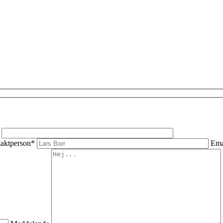
aktperson*
Ema