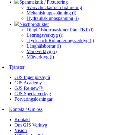
Spännteknik / Fixturering
Svarvchuckar och fixturering
Mekanisk uppspänning (i)
Hydraulisk uppspänning (i)
Nischprodukter
Djuphålsborrmaskiner från TBT (i)
Lettringsverktyg (i)
Tryck- och Rullpoleringsverktyg (i)
Långhålsborrar (i)
Märkverktyg (i)
Mätverktyg (i)
Tjänster
GJS Ingenjörsbyrå
GJS Academy
GJS Re-new™
GJS Specialverkyg
Förvaringslösningar
Kontakt / Om oss
Kontakt
Om GJS Verktyg
Vision