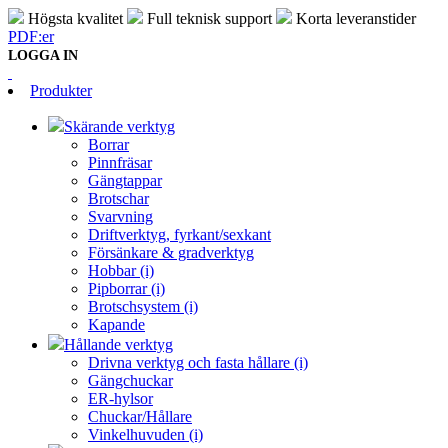
Högsta kvalitet
Full teknisk support
Korta leveranstider
PDF:er
LOGGA IN
Produkter
Skärande verktyg
Borrar
Pinnfräsar
Gängtappar
Brotschar
Svarvning
Driftverktyg, fyrkant/sexkant
Försänkare & gradverktyg
Hobbar (i)
Pipborrar (i)
Brotschsystem (i)
Kapande
Hållande verktyg
Drivna verktyg och fasta hållare (i)
Gängchuckar
ER-hylsor
Chuckar/Hållare
Vinkelhuvuden (i)