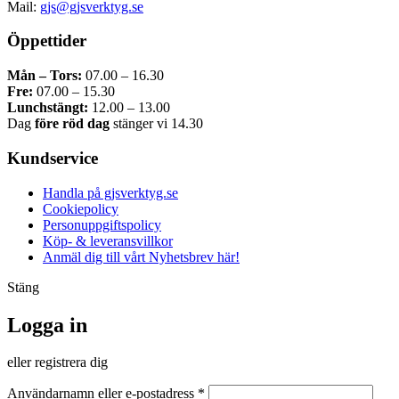
Mail:
gjs@gjsverktyg.se
Öppettider
Mån – Tors:
07.00 – 16.30
Fre:
07.00 – 15.30
Lunchstängt:
12.00 – 13.00
Dag
före röd dag
stänger vi 14.30
Kundservice
Handla på gjsverktyg.se
Cookiepolicy
Personuppgiftspolicy
Köp- & leveransvillkor
Anmäl dig till vårt Nyhetsbrev här!
Stäng
Logga in
eller registrera dig
Obligatoriskt
Användarnamn eller e-postadress
*