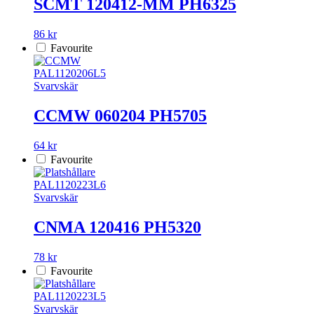
SCMT 120412-MM PH6325
86 kr
Favourite
PAL1120206L5
Svarvskär
CCMW 060204 PH5705
64 kr
Favourite
PAL1120223L6
Svarvskär
CNMA 120416 PH5320
78 kr
Favourite
PAL1120223L5
Svarvskär