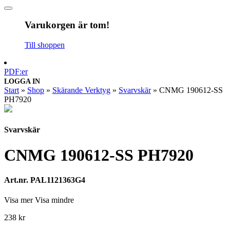
Varukorgen är tom!
Till shoppen
PDF:er
LOGGA IN
Start
»
Shop
»
Skärande Verktyg
»
Svarvskär
»
CNMG 190612-SS
PH7920
Svarvskär
CNMG 190612-SS PH7920
Art.nr. PAL1121363G4
Visa mer
Visa mindre
238
kr