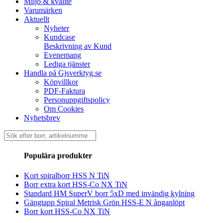
Miljö & kvalité
Varumärken
Aktuellt
Nyheter
Kundcase
Beskrivning av Kund
Evenemang
Lediga tjänster
Handla på Gjsverktyg.se
Köpvillkor
PDF-Faktura
Personuppgiftspolicy
Om Cookies
Nyhetsbrev
Sök
efter:
Populära produkter
Kort spiralborr HSS N TiN
Borr extra kort HSS-Co NX TiN
Standard HM SuperV borr 5xD med invändig kylning
Gängtapp Spiral Metrisk Grön HSS-E N ånganlöpt
Borr kort HSS-Co NX TiN