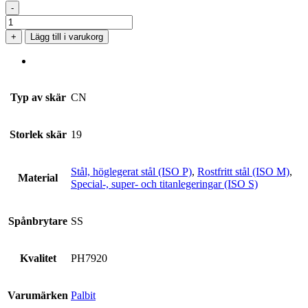
-
CNMG
190612-
+
Lägg till i varukorg
SS
PH7920
mängd
Typ av skär
CN
Storlek skär
19
Stål, höglegerat stål (ISO P)
,
Rostfritt stål (ISO M)
,
Material
Special-, super- och titanlegeringar (ISO S)
Spånbrytare
SS
Kvalitet
PH7920
Varumärken
Palbit