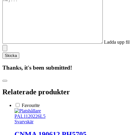
Ladda upp fil
Thanks, it's been submitted!
Relaterade produkter
Favourite
PAL1120226L5
Svarvskär
CNMA 190612 PH5705