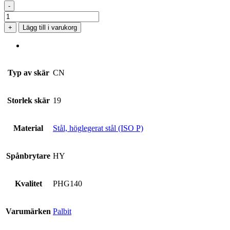
-
CNMM
190624-
+
Lägg till i varukorg
HY
PHG140
mängd
Typ av skär
CN
Storlek skär
19
Material
Stål, höglegerat stål (ISO P)
Spånbrytare
HY
Kvalitet
PHG140
Varumärken
Palbit