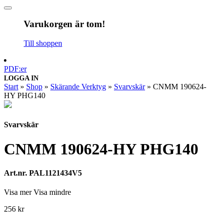
Varukorgen är tom!
Till shoppen
PDF:er
LOGGA IN
Start
»
Shop
»
Skärande Verktyg
»
Svarvskär
»
CNMM 190624-
HY PHG140
Svarvskär
CNMM 190624-HY PHG140
Art.nr. PAL1121434V5
Visa mer
Visa mindre
256
kr