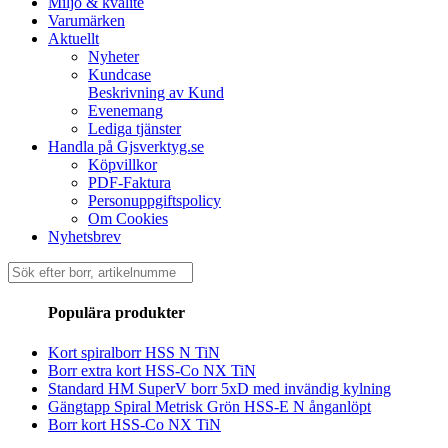
Miljö & kvalité
Varumärken
Aktuellt
Nyheter
Kundcase
Beskrivning av Kund
Evenemang
Lediga tjänster
Handla på Gjsverktyg.se
Köpvillkor
PDF-Faktura
Personuppgiftspolicy
Om Cookies
Nyhetsbrev
Sök
efter:
Populära produkter
Kort spiralborr HSS N TiN
Borr extra kort HSS-Co NX TiN
Standard HM SuperV borr 5xD med invändig kylning
Gängtapp Spiral Metrisk Grön HSS-E N ånganlöpt
Borr kort HSS-Co NX TiN