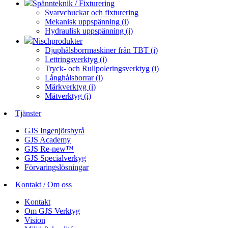
Spännteknik / Fixturering
Svarvchuckar och fixturering
Mekanisk uppspänning (i)
Hydraulisk uppspänning (i)
Nischprodukter
Djuphålsborrmaskiner från TBT (i)
Lettringsverktyg (i)
Tryck- och Rullpoleringsverktyg (i)
Långhålsborrar (i)
Märkverktyg (i)
Mätverktyg (i)
Tjänster
GJS Ingenjörsbyrå
GJS Academy
GJS Re-new™
GJS Specialverkyg
Förvaringslösningar
Kontakt / Om oss
Kontakt
Om GJS Verktyg
Vision