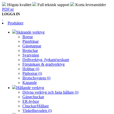
Högsta kvalitet
Full teknisk support
Korta leveranstider
PDF:er
LOGGA IN
Produkter
Skärande verktyg
Borrar
Pinnfräsar
Gängtappar
Brotschar
Svarvning
Driftverktyg, fyrkant/sexkant
Försänkare & gradverktyg
Hobbar (i)
Pipborrar (i)
Brotschsystem (i)
Kapande
Hållande verktyg
Drivna verktyg och fasta hållare (i)
Gängchuckar
ER-hylsor
Chuckar/Hållare
Vinkelhuvuden (i)